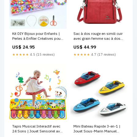
Kit DIY Bijoux pour Enfants |
Sac à dos rouge en simili cuir
Perles à Enfiler Créatives pour
avec grain femme sac à dos
Fabriquer Bracelets et Colliers,
randonnée
US$ 24.95
US$ 44.99
Boîte 24 Compartiments,
Jouet pour Filles Babies
★★★★★
4.5 (15 reviews)
★★★★★
4.7 (17 reviews)
Tapis Musical Interactif avec
Mini Bateau Rapide 3-en-1 |
24 Sons | Jouet Sensoriel avec
Jouet Sous-Marin Manuel
Clavier & Animaux – Jeu
avec Schémas Réalistes –