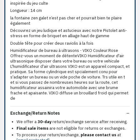
inspirée du jeu culte
Longueur : 14 cm
la fontaine zen galet n’est pas cher et pourrait bien te plaire
également
Découvrez un jeu ludique et astucieux avec notre Pistolet anti-
stress en forme de briquet en alliage haut de gamme
Double tête pour créer deux raviolis à la fois
Humidificateur de bureau à ultrasons - VIKO Couleur:Rose
Offrez-vous un moment de détenteVIKO Humidificateur d'air
ultrasonique disposer dans votre bureau ou votre vehicule
L'humidificateur d'air ultrasons VIKO est un appareil compact, et
pratique. Sa forme cylindrique est spcialement conu pour
s'adapter un bureau ou un vide poche de voiture. Trs utile en t
et si vous passez de nombreuses heures sur la route, cet
humidificateur assainira votre automobile avec une brume
frache et apaisante. VIKO diffuse un brouillard froid qui permet
de
Exchange/Return Notes
We offer a
30-day
return/exchange service after receiving.
Final sale items
are not eligible for returns or exchanges.
To process your return/exchange,
please contact us
at