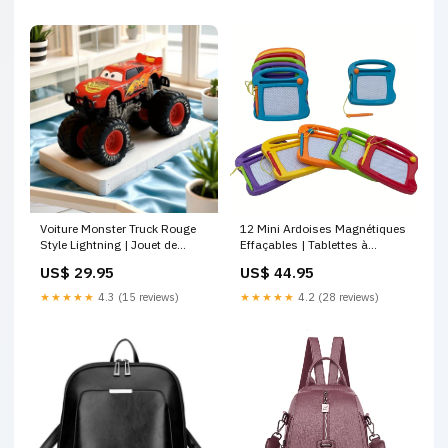
Voiture Monster Truck Rouge
12 Mini Ardoises Magnétiques
Style Lightning | Jouet de
Effaçables | Tablettes à
Plage et Décoration de Fête –
Dessin pour Enfants 3-6 Ans
US$ 29.95
US$ 44.95
Enfants & Adultes Copy AI
– Idéal pour Anniversaires &
Cadeaux landing-page
★★★★★
4.3 (15 reviews)
★★★★★
4.2 (28 reviews)