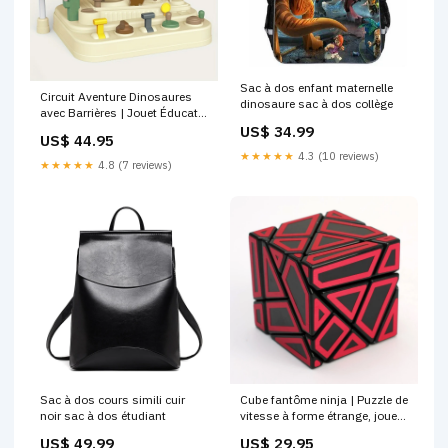
Sac à dos enfant maternelle
Circuit Aventure Dinosaures
dinosaure sac à dos collège
avec Barrières | Jouet Éducatif
Interactif pour Enfants –
US$ 34.99
US$ 44.95
Développe Coordination &
★★★★★
4.3 (10 reviews)
Réflexion custom-badge-
★★★★★
4.8 (7 reviews)
[percentage] OFF
Sac à dos cours simili cuir
Cube fantôme ninja | Puzzle de
noir sac à dos étudiant
vitesse à forme étrange, jouet
casse-tête pour enfants black
US$ 49.99
US$ 29.95
friday