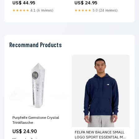
US$ 44.95
US$ 24.95
Éducatif pour Jeunes Enfants
Design Jaune & Bleu – 14+
Montessori toys
Ans Couleur:Jaune
★★★★★
4.1 (6 reviews)
★★★★★
5.0 (24 reviews)
Recommand Products
Purpfeife Gemstone Crystal
Trinkflasche
US$ 24.90
FELPA NEW BALANCE SMALL
LOGO SPORT ESSENTIAL M