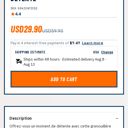
SKU: 50423473352
4.4
USD29.90
USD59.90
Pay in 4 interest-free payments of
$7.47
Learn more
SHIPPING ESTIMATE
USA
Change
Ships within 48 hours · Estimated delivery
Aug 8
-
Aug 13
ADD TO CART
Description
Offrez-vous un moment de détente avec cette grenouillère