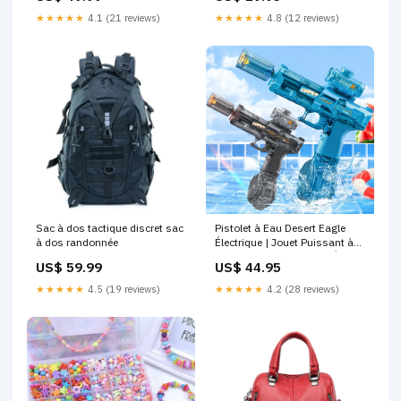
★★★★★
4.1 (21 reviews)
★★★★★
4.8 (12 reviews)
Sac à dos tactique discret sac
Pistolet à Eau Desert Eagle
à dos randonnée
Électrique | Jouet Puissant à
Jet d’Eau pour Plage ou Été –
US$ 59.99
US$ 44.95
Jeu Enfant & Adulte
Couleur:Bleu
★★★★★
4.5 (19 reviews)
★★★★★
4.2 (28 reviews)