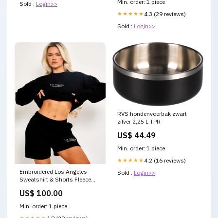
Min. order: 1 piece
Sold :
Login>>
★★★★★
4.3 (29 reviews)
Sold :
Login>>
RVS hondenvoerbak zwart
zilver 2,25 L TPR
US$ 44.49
Min. order: 1 piece
★★★★★
4.2 (16 reviews)
Embroidered Los Angeles
Sold :
Login>>
Sweatshirt & Shorts Fleece
Co-ord Gender|Women
US$ 100.00
Min. order: 1 piece
★★★★★