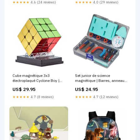
★★★★★
4.6 (24 reviews)
★★★★★
4.0 (29 reviews)
Cube magnétique 3x3
Set junior de science
électroplaqué Cyclone Boy |
magnétique | Barres, anneaux,
SpeedCube professionnel,
fer à cheval et boussole, kit
US$ 29.95
US$ 24.95
jouet puzzle pour enfants
éducatif pour enfants With
Consumer Electronics
holder
★★★★★
4.7 (8 reviews)
★★★★★
4.7 (12 reviews)