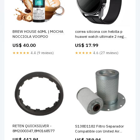
BREW HOUSE 60ML | MOCHA
correa silicona con hebilla p
NOCCIOLA VOOPOO
huawei watch ultimate 2 negro
variant_9276899DD-006-VDV
US$ 40.00
US$ 17.99
★★★★★
4.4 (9 reviews)
★★★★★
4.6 (27 reviews)
RETEN QUICKSILVER -
S138D1182 Filtro Separador
8M2000347,8M0168577
Compatible con United Air
Filter Valvula de Drenaje
US$ 442.94
US$ 259.94