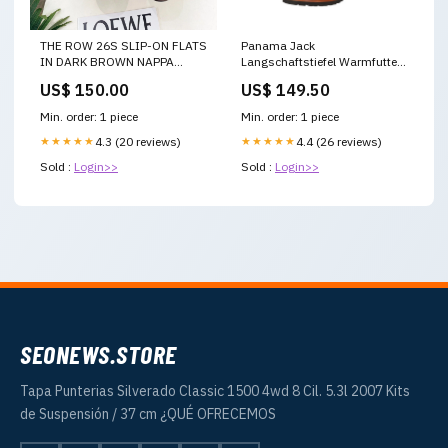
THE ROW 26S SLIP-ON FLATS
Panama Jack
IN DARK BROWN NAPPA
Langschaftstiefel Warmfutter
CALFSKIN Picotin
bis 35mm Absatz (casual)
US$ 150.00
US$ 149.50
Größe:40.0
Min. order: 1 piece
Min. order: 1 piece
★★★★★
4.3 (20 reviews)
★★★★★
4.4 (26 reviews)
Sold :
Login>>
Sold :
Login>>
SEONEWS.STORE
Tapa Punterias Silverado Classic 1500 4wd 8 Cil. 5.3l 2007 Kits
de Suspensión / 37 cm ¿QUÉ OFRECEMOS