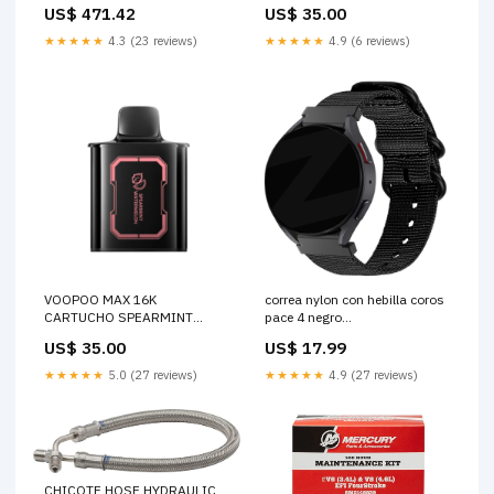
Compresores
NASTY
US$ 471.42
US$ 35.00
★★★★★
4.3 (23 reviews)
★★★★★
4.9 (6 reviews)
VOOPOO MAX 16K
correa nylon con hebilla coros
CARTUCHO SPEARMINT
pace 4 negro
WATERMELON vape
variant_4695163DD-144-GFN
US$ 35.00
US$ 17.99
desechable banana berry
★★★★★
5.0 (27 reviews)
★★★★★
4.9 (27 reviews)
CHICOTE HOSE HYDRAULIC