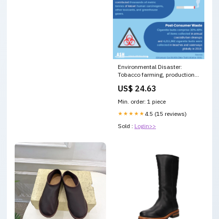
Environmental Disaster:
Tobacco farming, production,
use and disposal – ASH >
US$ 24.63
Action on Smoking & Health
Min. order: 1 piece
★★★★★
4.5 (15 reviews)
Sold :
Login>>