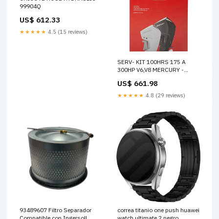
99904Q
US$ 612.33
★★★★★
4.5 (15 reviews)
SERV- KIT 100HRS 175 A
300HP V6,V8 MERCURY -
8M0149929
US$ 661.98
★★★★★
4.8 (29 reviews)
93489607 Filtro Separador
correa titanio one push huawei
Compatible con Ingersoll
watch ultimate 2 negro