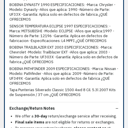
BOBINA DYNASTY 1990 ESPECIFICACIONES: -Marca: Chrysler -
Modelo: Dynasty -Años que aplica: 1990 -Número de Parte:
UF33X -Garantía: Aplica solo en defectos de fabrica ¿QUÉ
OFRECEMOS
SENSOR TEMPERATURA ECLIPSE 1997 ESPECIFICACIONES: -
Marca: MITSUBISHI -Modelo: ECLIPSE -Años que aplica:1997 -
Número de Parte: 12196 -Garantía: Aplica en defectos de
fabricacion -Especificaciones: L4 MPFI ¿QUÉ OFRECEMOS
BOBINA TRAILBLAZER EXT 2003 ESPECIFICACIONES: -Marca:
Chevrolet -Modelo: Trailblazer EXT -Años que aplica: 2003 -
Número de Parte: UF303X -Garantía: Aplica solo en defectos de
fabrica ¿QUÉ OFRECEMOS
BOBINA PATHFINDER 2009 ESPECIFICACIONES: -Marca: Nissan -
Modelo: Pathfinder -Años que aplica: 2009 -Número de Parte:
UF349X -Garantía: Aplica solo en defectos de fabrica ¿QUÉ
OFRECEMOS
Tapa Punterias Silverado Classic 1500 4wd 8 Cil. 5.3l 2007 Kits
de Suspensión / 37 cm ¿QUÉ OFRECEMOS
Exchange/Return Notes
We offer a
30-day
return/exchange service after receiving.
Final sale items
are not eligible for returns or exchanges.