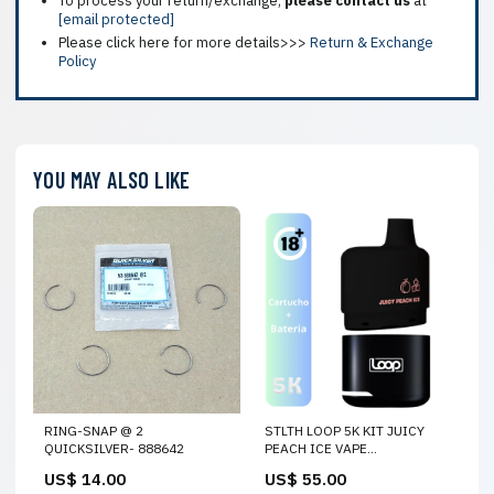
To process your return/exchange,
please contact us
at
[email protected]
Please click here for more details>>>
Return & Exchange
Policy
YOU MAY ALSO LIKE
RING-SNAP @ 2
STLTH LOOP 5K KIT JUICY
QUICKSILVER- 888642
PEACH ICE VAPE
DESECHABLE NASTY
US$ 14.00
US$ 55.00