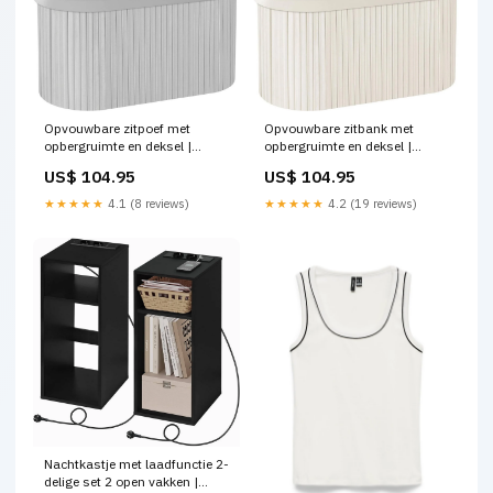
Opvouwbare zitpoef met
Opvouwbare zitbank met
opbergruimte en deksel |
opbergruimte en deksel |
Lichtgrijs | 76x38x38 cm
Crème | 76x38x38 cm Home &
US$ 104.95
US$ 104.95
hallway cabinet
Kitchen
★★★★★
4.1 (8 reviews)
★★★★★
4.2 (19 reviews)
Nachtkastje met laadfunctie 2-
delige set 2 open vakken |