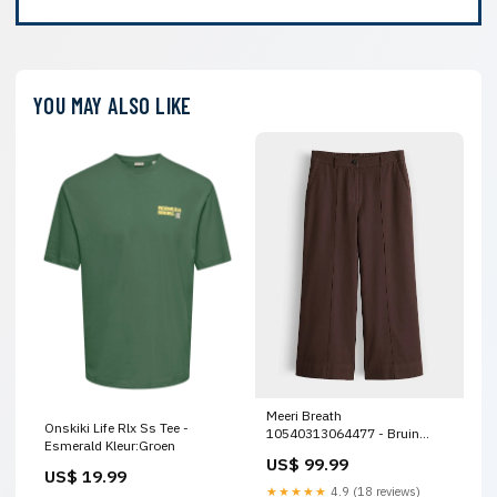
YOU MAY ALSO LIKE
Meeri Breath
Onskiki Life Rlx Ss Tee -
10540313064477 - Bruin
Esmerald Kleur:Groen
Maat:L
US$ 99.99
US$ 19.99
★★★★★
4.9 (18 reviews)