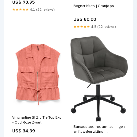
US$ 73.95
Components & Replacement
Bogner Muts | Oranje ps
Parts
★★★★★
4.1 (22 reviews)
US$ 80.00
★★★★★
4.5 (22 reviews)
Vmcharline Sl Zip Tie Top Exp
- Oud Roze Zwart
Bureaustoel met armleuningen
US$ 34.99
en fluwelen zitting |
Donkergrijs/Zwart | 61x56x81-