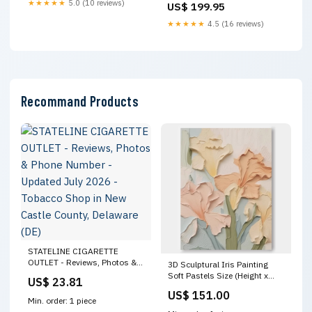
★★★★★
5.0 (10 reviews)
US$ 199.95
90 cm Brown
★★★★★
4.5 (16 reviews)
Recommand Products
STATELINE CIGARETTE
OUTLET - Reviews, Photos &
3D Sculptural Iris Painting
Phone Number - Updated July
Soft Pastels Size (Height x
US$ 23.81
2026 - Tobacco Shop in New
Weight):54''x 36''/ 137 x 91
US$ 151.00
Castle County, Delaware (DE)
CM
Min. order: 1 piece