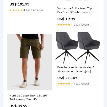
Zwart | 25x30x60 cm Kitchen
US$ 191.95
Vmmonna Sl Contrast Top
★★★★★
4.4 (30 reviews)
Box Jrs - Off-white jassen-
actie
US$ 19.99
★★★★★
4.2 (24 reviews)
Draaibare eetkamerstoelen 2
stuks met armleuningen |
Donkergrijs | 58x63,5x86 cm
US$ 211.47
Bedside Tables
★★★★★
4.7 (10 reviews)
Nordrop Cargo Shorts Stretch
Twill - Army Maat:40
US$ 89.99