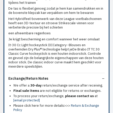
tijdens het trainen
De tas is flexibel genoeg zodat je hem kan samendrukken en in
de bovenste klepzak kan verpakken om hem te bewaren
Het Hybridfeel-bovenwerk van deze League voetbalschoenen
heeft een 3D-textuur en stroeve Strikescale-vinnen voor
verbeterde precisie bij het schieten
een afneembare regenhoes
Je krijgt bescherming en comfort wanneer het weer omslaat
It-30 Cc Light hockeystick IICCategory--Blouses en
overhemden Dry Plus® technologie helpt jeDe Brabo IT TC 30
Classic Curve hockeystick is een houten indoorstick. Controle
en gevoel zijn de belangrijkste eigenschappen van deze houten
indoor stick. De classic indoor curve maakt hem geschikt voor
meerdere speelstijlen.
Exchange/Return Notes
We offer a
30-day
return/exchange service after receiving.
Final sale items
are not eligible for returns or exchanges.
To process your return/exchange,
please contact us
at
[email protected]
Please click here for more details>>>
Return & Exchange
Policy