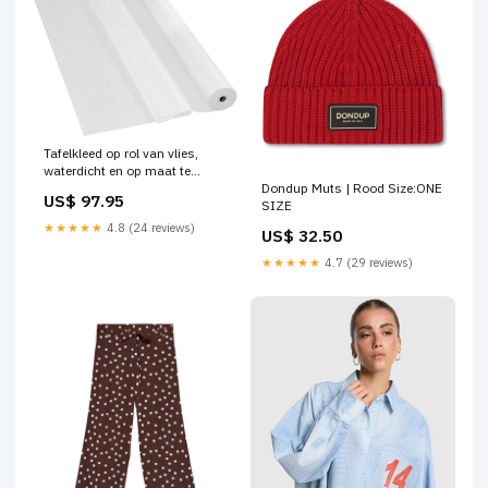
Tafelkleed op rol van vlies,
waterdicht en op maat te
Dondup Muts | Rood Size:ONE
knippen | Wit | 1,18x25 m Part
US$ 97.95
SIZE
7
★★★★★
4.8 (24 reviews)
US$ 32.50
★★★★★
4.7 (29 reviews)