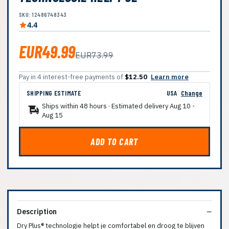
SKU: 12486748343
4.4
EUR49.99
EUR73.99
Pay in 4 interest-free payments of
$12.50
Learn more
SHIPPING ESTIMATE
USA
Change
Ships within 48 hours · Estimated delivery
Aug 10
-
Aug 15
ADD TO CART
Description
Dry Plus® technologie helpt je comfortabel en droog te blijven