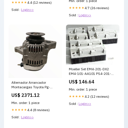
Min. order: 1 piece
★★★★★
4.4 (12 reviews)
★★★★★
4.7 (26 reviews)
Sold :
Login>>
Sold :
Login>>
Moeller Set EM4-201-DX2
EM4-101-AA101 PS4-201-
MM1 PS4-151-MM1 PS4-341-
US$ 146.64
Alternador Arrancador
MM1 Defekt Out of stock
Montacargas Toyota Pg-
Min. order: 1 piece
133014 Syan002 fletes
US$ 2371.12
★★★★★
4.2 (12 reviews)
Min. order: 1 piece
Sold :
Login>>
★★★★★
4.4 (8 reviews)
Sold :
Login>>