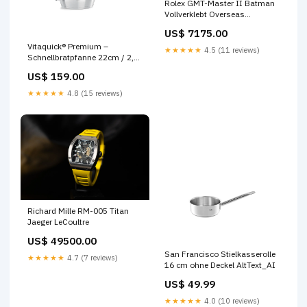
Rolex GMT-Master II Batman
Vollverklebt Overseas
Retrograde
US$ 7175.00
Vitaquick® Premium –
★★★★★
4.5 (11 reviews)
Schnellbratpfanne 22cm / 2,5
Liter Volumen:2.5 l
US$ 159.00
★★★★★
4.8 (15 reviews)
Richard Mille RM-005 Titan
Jaeger LeCoultre
US$ 49500.00
San Francisco Stielkasserolle
★★★★★
4.7 (7 reviews)
16 cm ohne Deckel AltText_AI
US$ 49.99
★★★★★
4.0 (10 reviews)