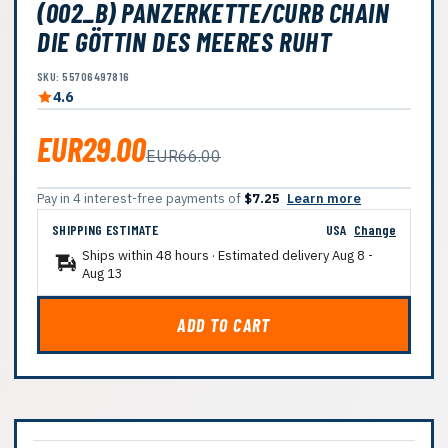
(002_B) PANZERKETTE/CURB CHAIN
DIE GÖTTIN DES MEERES RUHT
SKU: 55706497816
4.6
EUR29.00
EUR66.00
Pay in 4 interest-free payments of
$7.25
Learn more
SHIPPING ESTIMATE
USA
Change
Ships within 48 hours · Estimated delivery
Aug 8
-
Aug 13
ADD TO CART