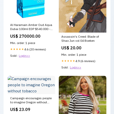
Al Haramain Amber Oud Aqua
Dubai 100ml EDP $540.000 -
$560.000
US$ 270000.00
Assassin's Creed: Blade of
Shao Jun vol 04 Boeken
Min. order: 1 piece
US$ 20.00
★★★★★
4.6 (20 reviews)
Min. order: 1 piece
Sold :
Login>>
★★★★★
4.9 (6 reviews)
Sold :
Login>>
Campaign encourages people
to imagine Oregon without
tobacco
US$ 23.09