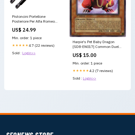
Pistoncini Portellone
Posteriore Per Alfa Romeo
Spider (939) Cabrio
US$ 24.99
03.06>06.10 fdb1038
Min. order: 1 piece
Harpie's Pet Baby Dragon
★★★★★
4.7 (22 reviews)
[SD8-EN017] Common Duel
Terminal - Preview
Sold :
Login>>
US$ 15.00
Min. order: 1 piece
★★★★★
4.2 (7 reviews)
Sold :
Login>>
SEONEWS.STORE