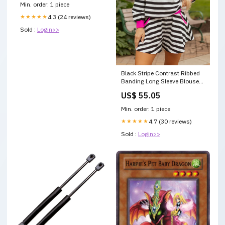
Min. order: 1 piece
★★★★★
4.3 (24 reviews)
Sold :
Login>>
Black Stripe Contrast Ribbed
Banding Long Sleeve Blouse
Loose Shorts Set Day Flag &
US$ 55.05
Independence
Min. order: 1 piece
★★★★★
4.7 (30 reviews)
Sold :
Login>>