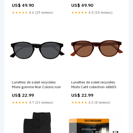
11.1998 - LED 72W Blanc
04.1999 - LED 72W Blanc
US$ 49.90
US$ 49.90
BMW Série 7 (E23) (05.1977 à
ALPINA B3 Cabriolet (E36)
04.1988)
(04.1993 à 02.1996)
★★★★★
4.6 (29 reviews)
★★★★★
4.8 (18 reviews)
Lunettes de soleil recyclées
Lunettes de soleil recyclées
Mixte gomme Noir Coloris:noir
Mixte Café collection-68655
US$ 22.99
US$ 22.99
★★★★★
4.7 (15 reviews)
★★★★★
4.0 (8 reviews)