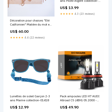
ans Pilote Argent collection-
charentaises-homme-hyper
US$ 13.99
★★★★★
4.3 (23 reviews)
Décoration pour chaises "Eté
Californien" Matière du mot en
relief:plexi miroir or argent
US$ 60.00
★★★★★
4.4 (22 reviews)
Lunettes de soleil Garçon 2-3
Pack ampoules LED H7 AUDI
ans Marine collection-01418
Allroad C5 (4BH) 05.2000 -
08.2005 - LED 72W Blanc KIA
US$ 12.99
US$ 49.90
Joice (M300E) (02.2000 et +)