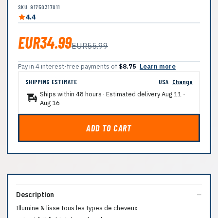
SKU: 91750317011
4.4
EUR34.99
EUR55.99
Pay in 4 interest-free payments of
$8.75
Learn more
SHIPPING ESTIMATE
USA
Change
Ships within 48 hours · Estimated delivery
Aug 11
-
Aug 16
ADD TO CART
Description
Illumine & lisse tous les types de cheveux