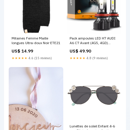
Mitaines Femme Maille
Pack ampoules LED H7 AUDI
longues Ultra-doux Noir ETE21
A6 C7 Avant (4G5, 4GD)
05.2011 - 09.2018 - LED 72W
US$ 14.99
US$ 49.90
Blanc Honda Civic 6G (1996 -
2000)
★★★★★
4.6 (15 reviews)
★★★★★
4.8 (9 reviews)
Lunettes de soleil Enfant 4-6