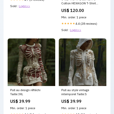
Cotton HEXAGON T-Shirt
Sold :
Login>>
new_connector
US$ 120.00
Min. order: 1 piece
★★★★★
4.4 (28 reviews)
Sold :
Login>>
Pull au design réfléchi
Pull au style vintage
Taille:3XL
intemporel Taille:S
US$ 39.99
US$ 39.99
Min. order: 1 piece
Min. order: 1 piece