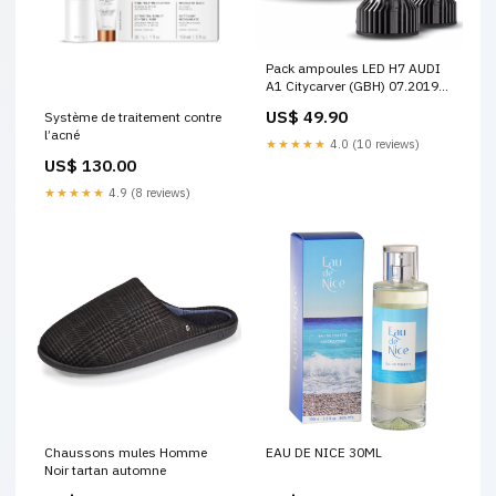
Pack ampoules LED H7 AUDI
A1 Citycarver (GBH) 07.2019
et plus - LED 72W Blanc FIAT
US$ 49.90
Système de traitement contre
Fiorino II Van (146) (01.1988
l’acné
et +)
★★★★★
4.0 (10 reviews)
US$ 130.00
★★★★★
4.9 (8 reviews)
Chaussons mules Homme
EAU DE NICE 30ML
Noir tartan automne