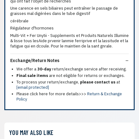
qui ont fait l'objet de recherches
Une carence en sels biliaires peut entraîner le passage de
graisses mal digérées dans le tube digestif
cérébrale
Régulateur d'hormones
Multi-Vit + Fer Unytii - Supplements et Produits Naturels Illumine
& lisse tous lesAide prvenir lanmie ferriprive et la lassitude et la
fatigue qui en dcoule. Pour le maintien de la sant gnrale.
Exchange/Return Notes
We offer a
30-day
return/exchange service after receiving.
Final sale items
are not eligible for returns or exchanges.
To process your return/exchange,
please contact us
at
[email protected]
Please click here for more details>>>
Return & Exchange
Policy
YOU MAY ALSO LIKE