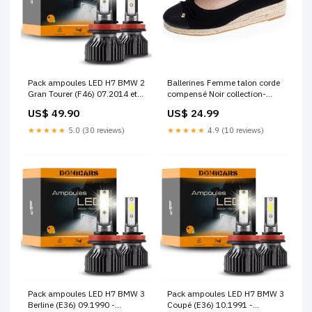
Pack ampoules LED H7 BMW 2
Ballerines Femme talon corde
Gran Tourer (F46) 07.2014 et
compensé Noir collection-
plus - LED 72W Blanc HONDA
83452
US$ 49.90
US$ 24.99
Civic VII (EU
★★★★★
5.0 (30 reviews)
★★★★★
4.9 (10 reviews)
Pack ampoules LED H7 BMW 3
Pack ampoules LED H7 BMW 3
Berline (E36) 09.1990 -
Coupé (E36) 10.1991 -