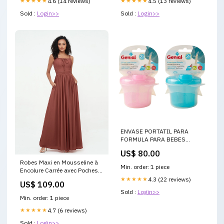
★★★★★
4.6 (14 reviews)
★★★★★
4.5 (13 reviews)
Sold :
Login>>
Sold :
Login>>
ENVASE PORTATIL PARA
FORMULA PARA BEBES
GENIAL 270ML ESTILO:1
US$ 80.00
Robes Maxi en Mousseline à
Min. order: 1 piece
Encolure Carrée avec Poches
terracotta Grande Taille
★★★★★
4.3 (22 reviews)
US$ 109.00
Quintina
Sold :
Login>>
Min. order: 1 piece
★★★★★
4.7 (6 reviews)
Sold :
Login>>