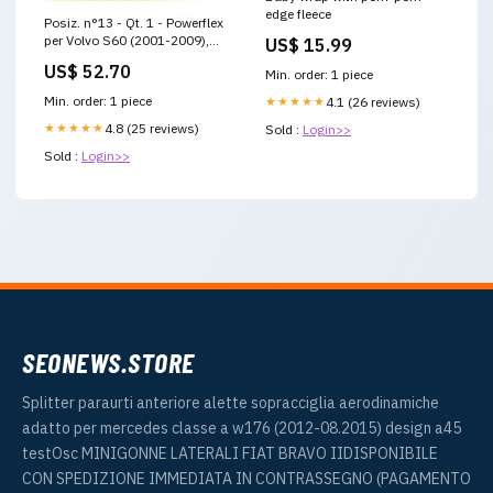
edge fleece
Posiz. n°13 - Qt. 1 - Powerflex
per Volvo S60 (2001-2009),
US$ 15.99
V70-Mk2, S80-Mk1 (2000-
US$ 52.70
Min. order: 1 piece
2007) - PFF88-613 PFF32-
401/1
Min. order: 1 piece
★★★★★
4.1 (26 reviews)
★★★★★
4.8 (25 reviews)
Sold :
Login>>
Sold :
Login>>
SEONEWS.STORE
Splitter paraurti anteriore alette sopracciglia aerodinamiche
adatto per mercedes classe a w176 (2012-08.2015) design a45
testOsc MINIGONNE LATERALI FIAT BRAVO IIDISPONIBILE
CON SPEDIZIONE IMMEDIATA IN CONTRASSEGNO (PAGAMENTO