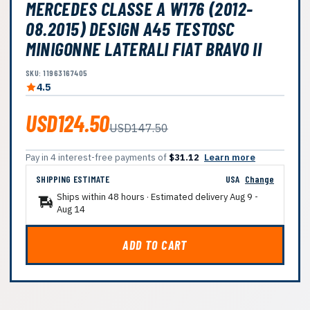
MERCEDES CLASSE A W176 (2012-
08.2015) DESIGN A45 TESTOSC
MINIGONNE LATERALI FIAT BRAVO II
SKU: 11963167405
4.5
USD124.50
USD147.50
Pay in 4 interest-free payments of
$31.12
Learn more
SHIPPING ESTIMATE
USA
Change
Ships within 48 hours · Estimated delivery
Aug 9
-
Aug 14
ADD TO CART