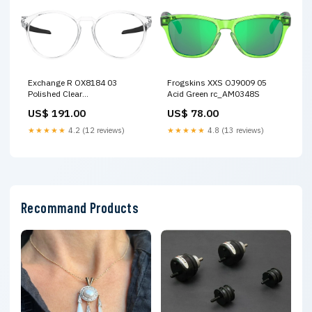
Exchange R OX8184 03
Frogskins XXS OJ9009 05
Polished Clear
Acid Green rc_AM0348S
Shopify_option1:53-16-135
US$ 191.00
US$ 78.00
★★★★★
4.2 (12 reviews)
★★★★★
4.8 (13 reviews)
Recommand Products