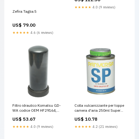
★★★★★
4.0 (9 reviews)
Zefira Taglia:5
US$ 79.00
★★★★★
4.6 (6 reviews)
Filtro idraulico Komatsu GD-
Colla vulcanizzante per toppe
WA codice OEM HF29164,
camera d'aria 250ml Super
SA6D102E, SAA6D102E-2C-
Solution SP-250 Panversa
US$ 53.67
US$ 10.78
KU Cilindri telescopici idraulici
Riscaldatore d'aria
per ribaltabili
★★★★★
4.0 (9 reviews)
★★★★★
4.2 (21 reviews)