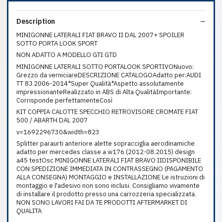
Description
MINIGONNE LATERALI FIAT BRAVO II DAL 2007+ SPOILER
SOTTO PORTA LOOK SPORT
NON ADATTO A MODELLO GTI GTD
MINIGONNE LATERALI SOTTO PORTALOOK SPORTIVONuovo:
Grezzo da verniciareDESCRIZIONE CATALOGOAdatto per:AUDI
TT 8J 2006-2014*Super Qualità*Aspetto assolutamente
impressionanteRealizzato in ABS di Alta QualitàImportante:
Corrisponde perfettamenteCosì
KIT COPPIA CALOTTE SPECCHIO RETROVISORE CROMATE FIAT
500 / ABARTH DAL 2007
v=1692296730&width=823
Splitter paraurti anteriore alette sopracciglia aerodinamiche
adatto per mercedes classe a w176 (2012-08.2015) design
a45 testOsc MINIGONNE LATERALI FIAT BRAVO IIDISPONIBILE
CON SPEDIZIONE IMMEDIATA IN CONTRASSEGNO (PAGAMENTO
ALLA CONSEGNA) MONTAGGIO e INSTALLAZIONE Le istruzioni di
montaggio e l'adesivo non sono inclusi. Consigliamo vivamente
di installare il prodotto presso una carrozzeria specializzata.
NON SONO LAVORI FAI DA TE PRODOTTI AFTERMARKET DI
QUALITA