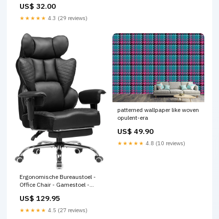
US$ 32.00
★★★★★
4.3 (29 reviews)
patterned wallpaper like woven
opulent-era
US$ 49.90
★★★★★
4.8 (10 reviews)
Ergonomische Bureaustoel -
Office Chair - Gamestoel -
Volwassenen - Zwart -
US$ 129.95
COMHOMA Out of stock
★★★★★
4.5 (27 reviews)