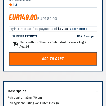
4.3
EUR149.00
EUR189.00
Pay in 4 interest-free payments of
$37.25
Learn more
SHIPPING ESTIMATE
USA
Change
Ships within 48 hours · Estimated delivery
Aug 9
-
Aug 14
ADD TO CART
Description
Patroonherhaling: 70 cm
Een typische uiting van Dutch Design