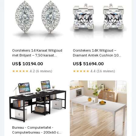
Oorstekers 14 Karaat Witgoud
Oorstekers 14K Witgoud –
met Briljant – 7,50 karaat
Diamant Antiek Cushion 10
Ronde Old Miner Diamond-
karaat drie rode ketting
US$ 10194.00
US$ 51694.00
band
★★★★★
4.2 (6 reviews)
★★★★★
4.4 (16 reviews)
Bureau - Computertafel -
Computerbureau - 200x60 cm