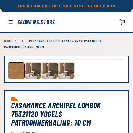
TRAIN HARDER · FREE SHIP $75+ · GEAR UP NOW
SEONEWS.STORE
HOME
/
/
CASAMANCE ARCHIPEL LOMBOK 75321120 VOGELS
PATROONHERHALING: 70 CM
CASAMANCE ARCHIPEL LOMBOK
75321120 VOGELS
PATROONHERHALING: 70 CM
SKU: 40269830795