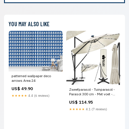
YOU MAY ALSO LIKE
patterned wallpaper deco
arrows Area:24
US$ 49.90
Zweefparasol - Tuinparasol -
Parasol 300 cm - Met voet -
★★★★★
4.4 (6 reviews)
Met Parasolhoes - Beige -
US$ 114.95
Tillvex Out of stock
★★★★★
4.1 (7 reviews)