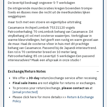
De levertijd bedraagt ongeveer 5-7 werkdagen
De intrigerende muurdecoraties kregen bovendien trompe-
l’oeils en illusies mee die recht uit de meetkundeles lijken
weggelopen
maar toch met een stoere en eigentijdse uitstraling
Casamance Archipel Lombok 75321120 vogels
Patroonherhaling: 70 cmLombok behang van Casamance. Dit
vinylbehang zit vol met oosterse waaiertjes. Verkrijgbaar in
warme kleurstellingen, het geeft een rustig en warm gevoel aan
de muur. Haal de oosterse sfeer in huis met dit prachtige
behang van Casamance. Passend bij de Japandi interieurtrend.
Een rol is 70 centimeter breed en 10 meter lang.
Patroonherhaling: 85 cm Levertijd: 5 werkdagen Een passend
interieuradvies? Maak een afspraak in onze studio !
Exchange/Return Notes
We offer a
30-day
return/exchange service after receiving.
Final sale items
are not eligible for returns or exchanges.
To process your return/exchange,
please contact us
at
[email protected]
Please click here for more details>>>
Return & Exchange
Policy