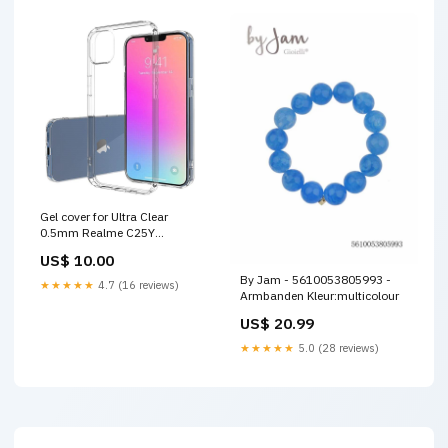
Gel cover for Ultra Clear
0.5mm Realme C25Y
transparent iPhone 7 / 7 Plus /
US$ 10.00
8 / 8 Plus
By Jam - 5610053805993 -
★★★★★
4.7 (16 reviews)
Armbanden Kleur:multicolour
US$ 20.99
★★★★★
5.0 (28 reviews)