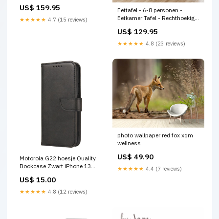
- Zwart - Tribesigns Out of
US$ 159.95
stock
Eettafel - 6-8 personen -
Eetkamer Tafel - Rechthoekig -
★★★★★
4.7 (15 reviews)
Wit - 200x70x75 cm -
US$ 129.95
Tribesigns Out of stock
★★★★★
4.8 (23 reviews)
photo wallpaper red fox xqm
wellness
US$ 49.90
Motorola G22 hoesje Quality
Bookcase Zwart iPhone 13
★★★★★
4.4 (7 reviews)
Mini - A-Quality Bookcase
US$ 15.00
Rood
★★★★★
4.8 (12 reviews)