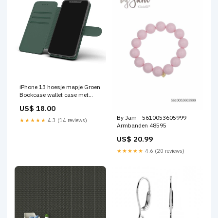
iPhone 13 hoesje mapje Groen
Bookcase wallet case met
ruimte voor pasjes red color
US$ 18.00
Kaartlezer
By Jam - 5610053605999 -
★★★★★
4.3 (14 reviews)
Armbanden 48595
US$ 20.99
★★★★★
4.6 (20 reviews)