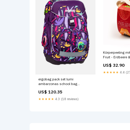
Körperpeeling mit
Fruit - Erdbeere
Sitzgruppen
US$ 32.90
★★★★★
4.4 (27
ergobag pack set lumi
ambarzonas school bag
Backpack Trolleys
US$ 120.35
★★★★★
4.3 (18 reviews)