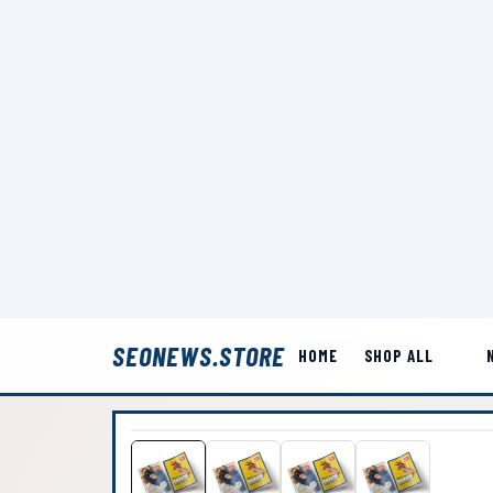
SEONEWS.STORE
HOME
SHOP ALL
HOME
/
/
LIEBE NICOLETTE + WAS ICH MEINER GENERATION SA