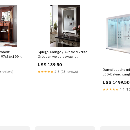
enholz
Spiegel Mango / Akazie diverse
 97x36x199 -
Grössen weiss gewachst
Whirlpool-Zubehör
CASTLE-ANTIK Größe:90x3x60
US$ 139.50
cm (BxTxH)
Dampfdusche mit
 reviews)
★★★★★
4.5 (23 reviews)
LED-Beleuchtung
180x130 cm - We
US$ 1499.50
★★★★★
4.4 (16