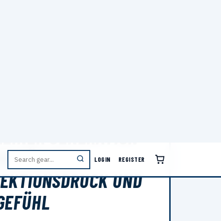
LOGIN
REGISTER
E NICOLETTE + WAS
MEINER GENERATION
EN MÖCHTE
EKTIONSDRUCK UND
GEFÜHL