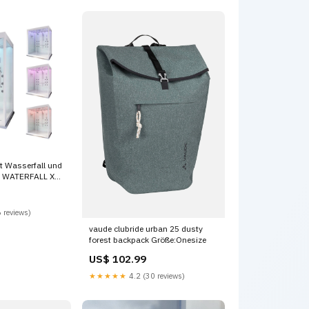
 Wasserfall und
 WATERFALL XL,
iss Klappstuhl
 reviews)
vaude clubride urban 25 dusty
forest backpack Größe:Onesize
US$ 102.99
★★★★★
4.2 (30 reviews)