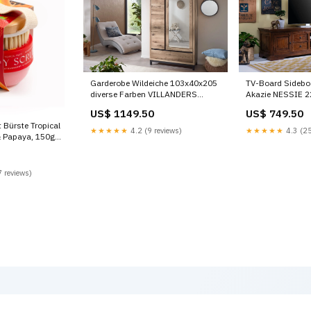
Garderobe Wildeiche 103x40x205
TV-Board Sidebo
diverse Farben VILLANDERS
Akazie NESSIE 2
Lounge-Gruppen
diverse Farben F
US$ 1149.50
US$ 749.50
lackiert
 Bürste Tropical
★★★★★
4.2 (9 reviews)
★★★★★
4.3 (25
 & Papaya, 150g
 reviews)