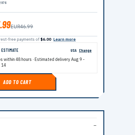
2976
.99
EUR46.99
terest-free payments of
$6.00
Learn more
G ESTIMATE
USA
Change
ps within 48 hours · Estimated delivery
Aug 9
-
 14
ADD TO CART