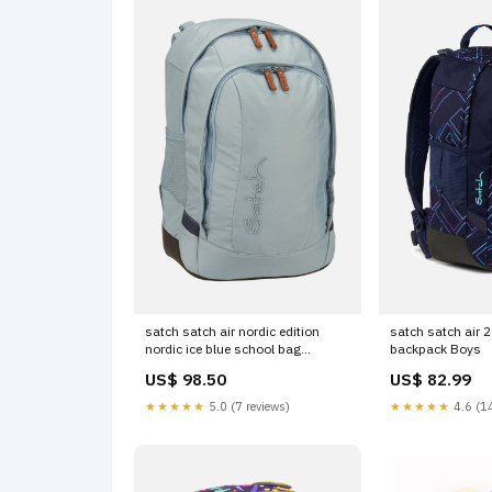
satch satch air nordic edition
satch satch air 2
nordic ice blue school bag
backpack Boys
Größe:Onesize
US$ 98.50
US$ 82.99
★★★★★
5.0 (7 reviews)
★★★★★
4.6 (14