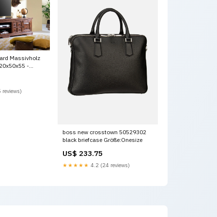
ard Massivholz
20x50x55 -
arbe:dunkelbraun
 reviews)
boss new crosstown 50529302
black briefcase Größe:Onesize
US$ 233.75
★★★★★
4.2 (24 reviews)