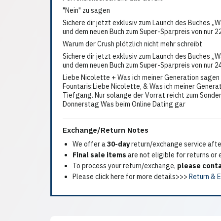
"Nein" zu sagen
Sichere dir jetzt exklusiv zum Launch des Buches „
und dem neuen Buch zum Super-Sparpreis von nur 2
Warum der Crush plötzlich nicht mehr schreibt
Sichere dir jetzt exklusiv zum Launch des Buches „
und dem neuen Buch zum Super-Sparpreis von nur 2
Liebe Nicolette + Was ich meiner Generation sagen 
Fountaris:Liebe Nicolette, & Was ich meiner Generat
Tiefgang. Nur solange der Vorrat reicht zum Sonder
Donnerstag Was beim Online Dating gar
Exchange/Return Notes
We offer a
30-day
return/exchange service after
Final sale items
are not eligible for returns or
To process your return/exchange,
please conta
Please click here for more details>>>
Return & 