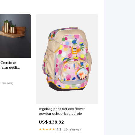
Zerreiche
natur geölt
me
 reviews)
ergobag pack set eco flower
powbar school bag purple
US$ 138.32
★★★★★
4.1 (26 reviews)