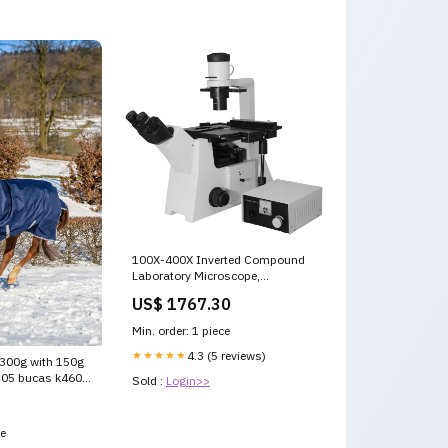
100X-400X Inverted Compound
Laboratory Microscope,
Trinocular, Halogen Light, C-
US$ 1767.30
Mount, Phase Contrast Objective
0.8-8X
Min. order: 1 piece
★★★★★
4.3 (5 reviews)
 300g with 150g
 105 bucas k460g
Sold :
Login>>
_13700
ce