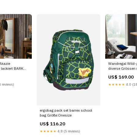
Akazie
Wandregal Wild-/
 lackiert BARK
diverse Grössen 
FRANKFURT Cre
US$ 169.00
 reviews)
★★★★★
4.0 (18
ergobag pack set barrex school
bag Größe:Onesize
US$ 116.20
★★★★★
4.8 (5 reviews)