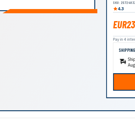
SKU: 2572483
4.3
EUR23
Pay in 4 in
SHIPPIN
Shi
Aug