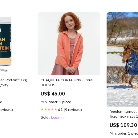
ean Protein™ 1kg
CHAQUETA CORTA Kids - Coral
evity
BOLSOS
US$ 45.00
ce
Min. order: 1 piece
reviews)
★★★★★
4.1 (9 reviews)
freedom turnout
fixed neck navy
Sold :
Login>>
590 105 RGroup
US$ 109.30
Min. order: 1 pie