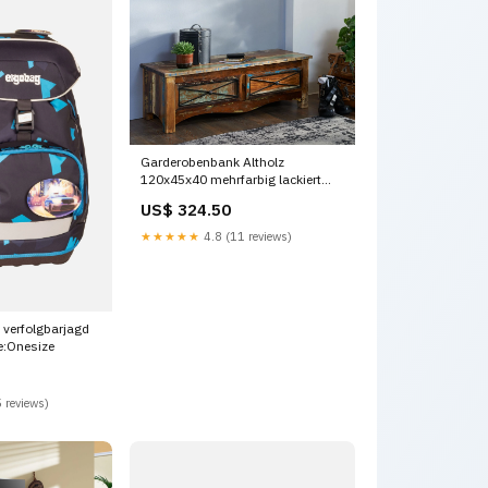
Garderobenbank Altholz
120x45x40 mehrfarbig lackiert
NATURE OF SPIRIT Stühle
US$ 324.50
★★★★★
4.8 (11 reviews)
 verfolgbarjagd
e:Onesize
 reviews)