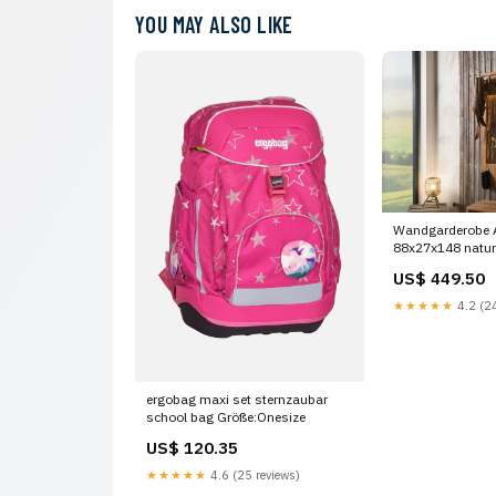
YOU MAY ALSO LIKE
Wandgarderobe 
88x27x148 natur
Tasche
US$ 449.50
★★★★★
4.2 (24
ergobag maxi set sternzaubar
school bag Größe:Onesize
US$ 120.35
★★★★★
4.6 (25 reviews)