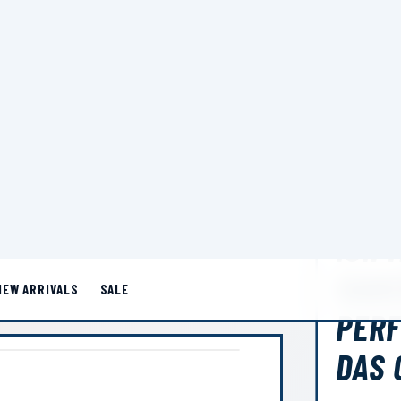
TRAIN HARDER · FREE SHIP $75+ · GEAR UP NOW
NEW ARRIVALS
SALE
GEN MÖCHTE PERFEKTIONSDRUCK UND DAS GEFÜHL
LIEB
ICH 
SAG
PERF
DAS 