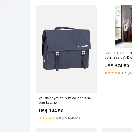
Garderobe Akazi
vollmassiv ANJA
diverse Farben 
US$ 674.50
★★★★★
4.3 (20
vaude bayreuth iv m eclipse bike
bag Leather
US$ 144.50
★★★★★
5.0 (29 reviews)