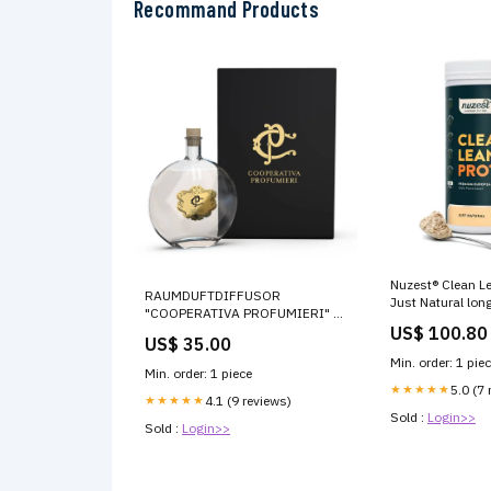
Recommand Products
Nuzest® Clean L
RAUMDUFTDIFFUSOR
Just Natural long
"COOPERATIVA PROFUMIERI" -
US$ 100.80
FRUITY BLEND - 200 ML
US$ 35.00
CHOGAN vanille fatale-tomford
Min. order: 1 pie
Min. order: 1 piece
★★★★★
5.0 (7 
★★★★★
4.1 (9 reviews)
Sold :
Login>>
Sold :
Login>>