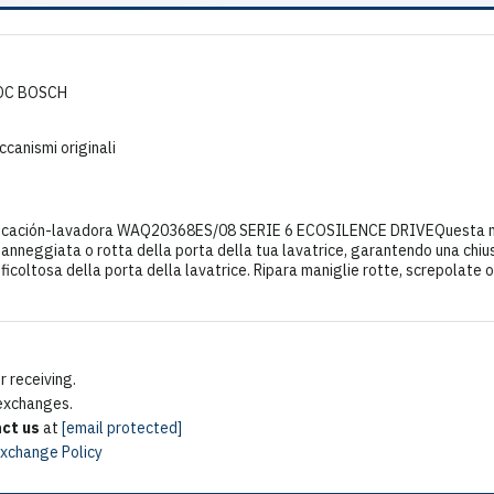
LDC BOSCH
ccanismi originali
ficación-lavadora WAQ20368ES/08 SERIE 6 ECOSILENCE DRIVEQuesta mani
a danneggiata o rotta della porta della tua lavatrice, garantendo una chi
ifficoltosa della porta della lavatrice. Ripara maniglie rotte, screpolat
 receiving.
 exchanges.
ct us
at
[email protected]
Exchange Policy