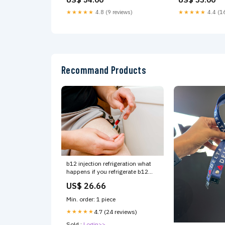
★★★★★
4.8 (9 reviews)
★★★★★
4.4 (16
Recommand Products
b12 injection refrigeration what
happens if you refrigerate b12
injections Do B12 Injections Need
US$ 26.66
to Be Refrigerated: 6 Cool
Solutions
Min. order: 1 piece
★★★★★
4.7 (24 reviews)
Sold :
Login>>