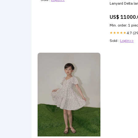
Lanyard Delta la
US$ 11000.
Min. order: 1 pie
★★★★★
4.7 (2
Sold :
Login>>