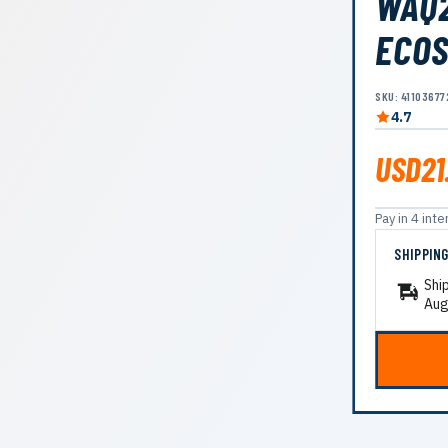
WAQ2
ECOS
SKU: 41103677
4.7
USD21
Pay in 4 in
SHIPPIN
Shi
Aug