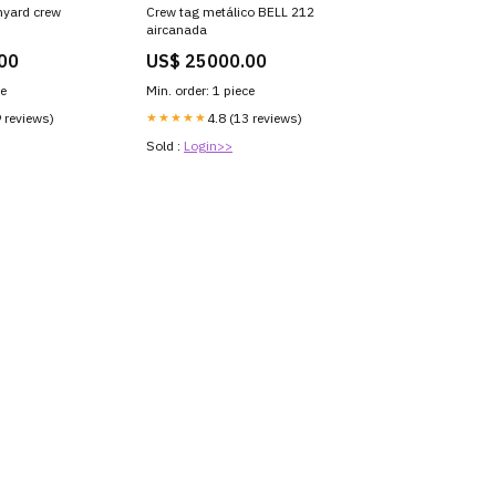
nyard crew
Crew tag metálico BELL 212
aircanada
00
US$ 25000.00
ce
Min. order: 1 piece
9 reviews)
★★★★★
4.8 (13 reviews)
Sold :
Login>>