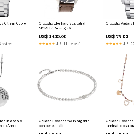
Orologio Eberhard Scafograf
Orologio Vagary 
by Citizen Cuore
MCMLIX Cronografi
US$ 1435.00
US$ 79.00
★★★★★
4.5 (11 reviews)
★★★★★
4.7 (29
 reviews)
mo in acciaio
Collana Boccadamo in argento
Collana Boccada
noro Amore
con perle anelli
laminato rosa bra
US$ 78.00
US$ 46.00