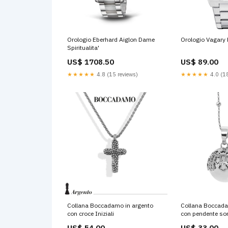
Orologio Eberhard Aiglon Dame
Orologio Vagary 
Spiritualita'
US$ 1708.50
US$ 89.00
★★★★★
4.8 (15 reviews)
★★★★★
4.0 (18
Collana Boccadamo in argento
Collana Boccada
con croce Iniziali
con pendente so
US$ 54.00
US$ 33.00