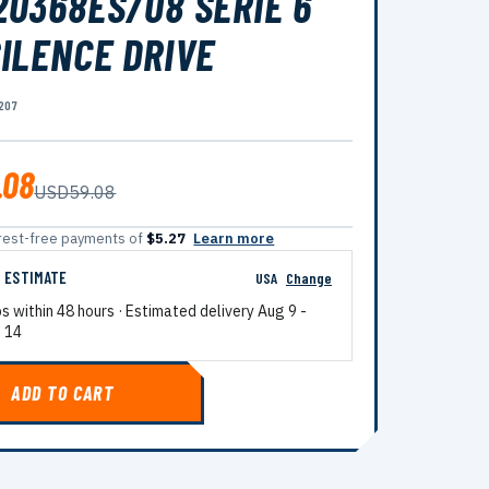
0368ES/08 SERIE 6
ILENCE DRIVE
207
.08
USD59.08
terest-free payments of
$5.27
Learn more
G ESTIMATE
USA
Change
ps within 48 hours · Estimated delivery
Aug 9
-
 14
ADD TO CART