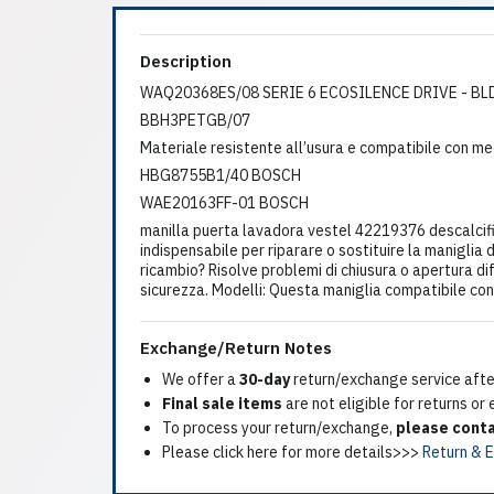
Description
WAQ20368ES/08 SERIE 6 ECOSILENCE DRIVE - B
BBH3PETGB/07
Materiale resistente all’usura e compatibile con me
HBG8755B1/40 BOSCH
WAE20163FF-01 BOSCH
manilla puerta lavadora vestel 42219376 descalci
indispensabile per riparare o sostituire la manigli
ricambio? Risolve problemi di chiusura o apertura d
sicurezza. Modelli: Questa maniglia compatibile con
Exchange/Return Notes
We offer a
30-day
return/exchange service after
Final sale items
are not eligible for returns or
To process your return/exchange,
please conta
Please click here for more details>>>
Return & 