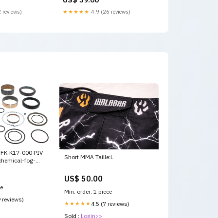
 reviews)
★★★★★
4.9 (26 reviews)
FFK-K17-000 PIV
Short MMA Taille:L
 chemical-fog-
US$ 50.00
ce
Min. order: 1 piece
9 reviews)
★★★★★
4.5 (7 reviews)
Sold :
Login>>