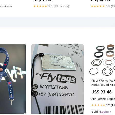
 reviews)
★★★★★
5.0 (13 reviews)
★★★★★
4.8 (22
Pivot Works PW
Fork Rebuild Kit
blocker
US$ 93.46
Min. order: 1 pie
★★★★★
4.2 (1
Sold :
Login>>