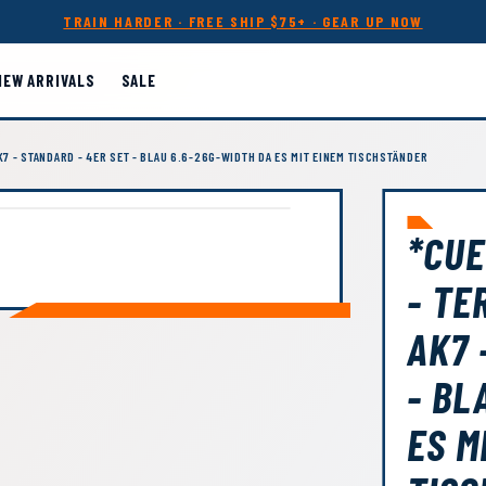
TRAIN HARDER · FREE SHIP $75+ · GEAR UP NOW
NEW ARRIVALS
SALE
K7 - STANDARD - 4ER SET - BLAU 6.6-26G-WIDTH DA ES MIT EINEM TISCHSTÄNDER
*CUE
- TE
AK7 
- BL
ES M