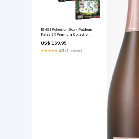
[ENG] Pokémon Box - Paldean
Fates EX Premium Collection
(SV4.5) Pokémon
US$ 159.95
★★★★★
4.5 (7 reviews)