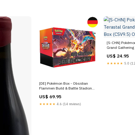
[S-CHN] Pokémon
Grand Gathering 
OP14
US$ 24.95
★★★★★
5.0 (12
[DE] Pokémon Box - Obsidian
Flammen Build & Battle Stadion
(KP03) Funko
US$ 69.95
★★★★★
4.6 (14 reviews)