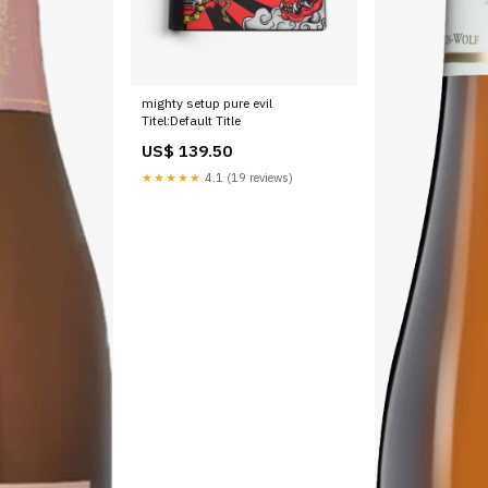
mighty setup pure evil
Titel:Default Title
US$ 139.50
★★★★★
4.1 (19 reviews)