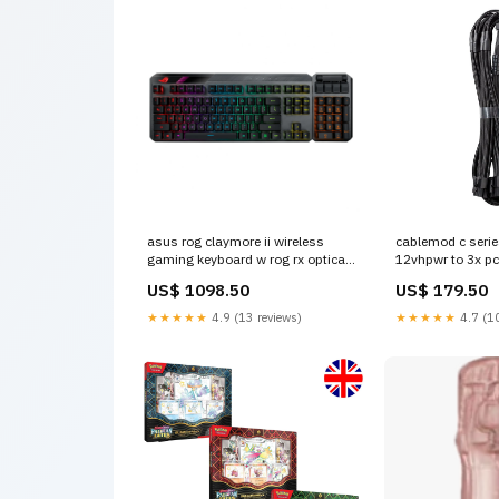
asus rog claymore ii wireless
cablemod c seri
gaming keyboard w rog rx optical
12vhpwr to 3x pci
switches detachable numpad
corsair 60cm bla
US$ 1098.50
US$ 179.50
Titel:Default Title
★★★★★
4.9 (13 reviews)
★★★★★
4.7 (10