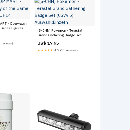
MART - Overwatch
 Series Figures
[S-CHN] Pokémon - Terastal
Grand Gathering Badge Set
(CSV9.5) Auswahl:Einzeln
US$ 17.95
 reviews)
★★★★★
4.2 (15 reviews)