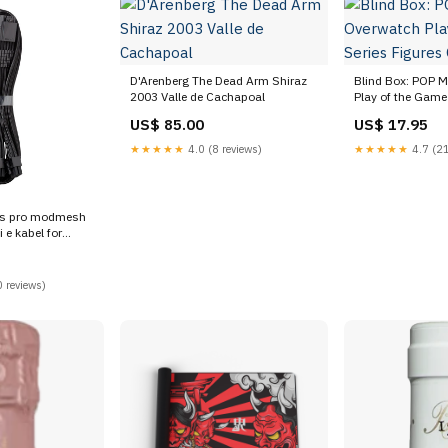
D'Arenberg The Dead Arm Shiraz
Blind Box: POP 
2003 Valle de Cachapoal
Play of the Game
OP14
US$ 85.00
US$ 17.95
★★★★★
4.0 (8 reviews)
★★★★★
4.7 (21
es pro modmesh
 e kabel for
ck shot
 reviews)