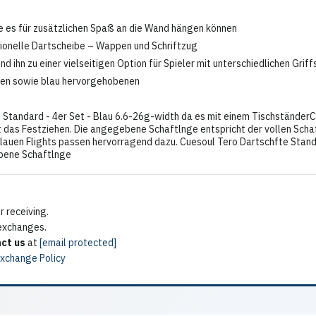
ie es für zusätzlichen Spaß an die Wand hängen können
ssionelle Dartscheibe – Wappen und Schriftzug
und ihn zu einer vielseitigen Option für Spieler mit unterschiedlichen Grif
gen sowie blau hervorgehobenen
- Standard - 4er Set - Blau 6.6-26g-width da es mit einem Tischstände
das Festziehen. Die angegebene Schaftlnge entspricht der vollen Schaf
e blauen Flights passen hervorragend dazu. Cuesoul Tero Dartschfte Sta
ebene Schaftlnge
 receiving.
 exchanges.
ct us
at
[email protected]
Exchange Policy