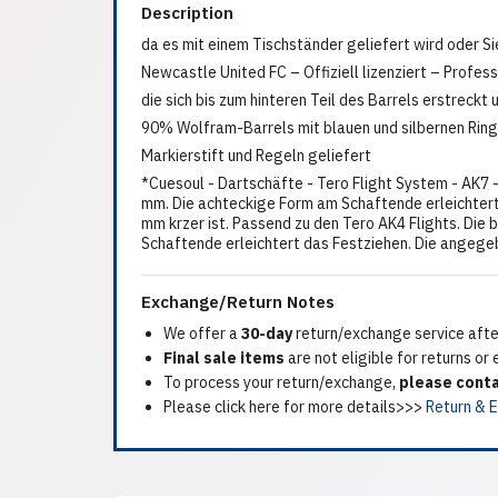
Description
da es mit einem Tischständer geliefert wird oder S
Newcastle United FC – Offiziell lizenziert – Profe
die sich bis zum hinteren Teil des Barrels erstreckt 
90% Wolfram-Barrels mit blauen und silbernen Rin
Markierstift und Regeln geliefert
*Cuesoul - Dartschäfte - Tero Flight System - AK7 
mm. Die achteckige Form am Schaftende erleichtert 
mm krzer ist. Passend zu den Tero AK4 Flights. Di
Schaftende erleichtert das Festziehen. Die angeg
Exchange/Return Notes
We offer a
30-day
return/exchange service after
Final sale items
are not eligible for returns or
To process your return/exchange,
please conta
Please click here for more details>>>
Return & 