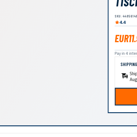
TISC
SKU: 4485614
4.4
EUR11
Pay in 4 in
SHIPPIN
Shi
Aug