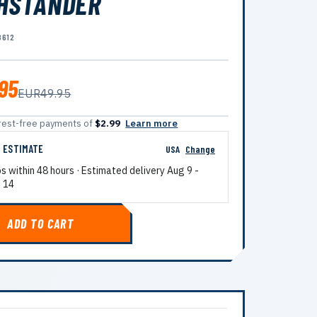
HSTÄNDER
8612
.95
EUR49.95
terest-free payments of
$2.99
Learn more
G ESTIMATE
USA
Change
ps within 48 hours · Estimated delivery
Aug 9
-
 14
ADD TO CART