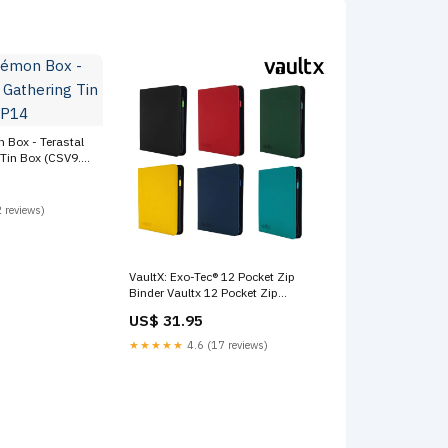
 Box - Terastal
Tin Box (CSV9.5)
 reviews)
VaultX: Exo-Tec® 12 Pocket Zip
Binder Vaultx 12 Pocket Zip
Binder:Grün
US$ 31.95
★★★★★
4.6 (17 reviews)