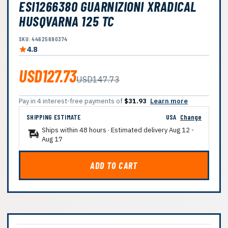
ESI1266380 GUARNIZIONI XRADICAL
HUSQVARNA 125 TC
SKU: 44625690374
4.8
USD127.73
USD147.73
Pay in 4 interest-free payments of
$31.93
Learn more
SHIPPING ESTIMATE
USA
Change
Ships within 48 hours · Estimated delivery
Aug 12
-
Aug 17
ADD TO CART