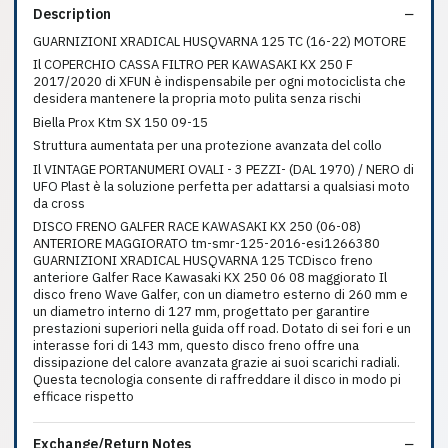
Description
GUARNIZIONI XRADICAL HUSQVARNA 125 TC (16-22) MOTORE
Il COPERCHIO CASSA FILTRO PER KAWASAKI KX 250 F
2017/2020 di XFUN è indispensabile per ogni motociclista che
desidera mantenere la propria moto pulita senza rischi
Biella Prox Ktm SX 150 09-15
Struttura aumentata per una protezione avanzata del collo
Il VINTAGE PORTANUMERI OVALI - 3 PEZZI- (DAL 1970) / NERO di
UFO Plast è la soluzione perfetta per adattarsi a qualsiasi moto
da cross
DISCO FRENO GALFER RACE KAWASAKI KX 250 (06-08)
ANTERIORE MAGGIORATO tm-smr-125-2016-esi1266380
GUARNIZIONI XRADICAL HUSQVARNA 125 TCDisco freno
anteriore Galfer Race Kawasaki KX 250 06 08 maggiorato Il
disco freno Wave Galfer, con un diametro esterno di 260 mm e
un diametro interno di 127 mm, progettato per garantire
prestazioni superiori nella guida off road. Dotato di sei fori e un
interasse fori di 143 mm, questo disco freno offre una
dissipazione del calore avanzata grazie ai suoi scarichi radiali.
Questa tecnologia consente di raffreddare il disco in modo pi
efficace rispetto
Exchange/Return Notes