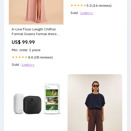
★★★★★
5.0 (16 reviews)
Sold :
Login>>
A-Line Floor-Length Chiffon
Formal Gowns formal dresses
evening gown Bridesmaid
US$ 99.99
Dress Color:Burgundy
Min. order: 1 piece
★★★★★
4.4 (28 reviews)
Sold :
Login>>