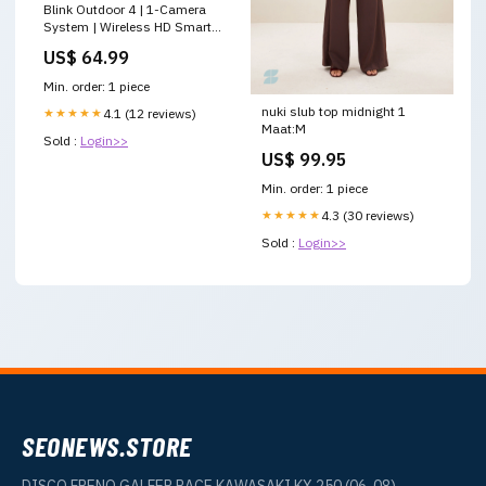
Blink Outdoor 4 | 1-Camera
System | Wireless HD Smart
Security Camera | 2-Year
US$ 64.99
Battery Life Model_Studio
Buds
Min. order: 1 piece
nuki slub top midnight 1
★★★★★
4.1 (12 reviews)
Maat:M
Sold :
Login>>
US$ 99.95
Min. order: 1 piece
★★★★★
4.3 (30 reviews)
Sold :
Login>>
SEONEWS.STORE
DISCO FRENO GALFER RACE KAWASAKI KX 250 (06-08)