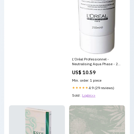
L’Oréal Professionnel -
Neutralising Aqua Phase - 250
ml SALERM KERATINchampu
US$ 10.59
keratina
Min. order: 1 piece
★★★★★
4.9 (29 reviews)
Sold :
Login>>