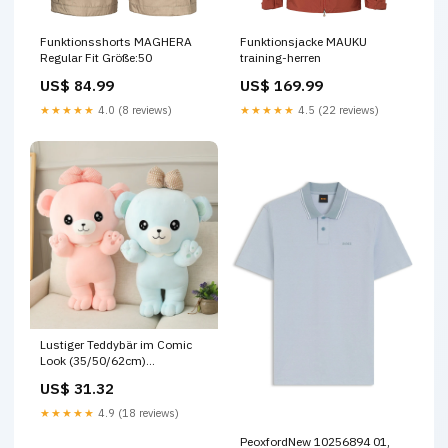
Funktionsshorts MAGHERA
Funktionsjacke MAUKU
Regular Fit Größe:50
training-herren
US$ 84.99
US$ 169.99
★★★★★
4.0 (8 reviews)
★★★★★
4.5 (22 reviews)
Lustiger Teddybär im Comic
Look (35/50/62cm)
Kuscheltier Hausschuhe
US$ 31.32
★★★★★
4.9 (18 reviews)
PeoxfordNew 10256894 01,