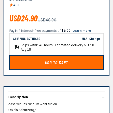
4.0
USD24.90
USD48.90
Pay in 4 interest-free payments of
$6.22
Learn more
SHIPPING ESTIMATE
USA
Change
Ships within 48 hours · Estimated delivery
Aug 10
-
Aug 15
ADD TO CART
Description
dass wir uns rundum wohl fühlen
Ob als Schutzengel