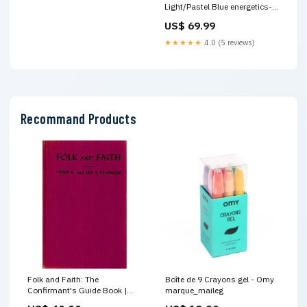
Light/Pastel Blue energetics-
yoga
US$ 69.99
★★★★★
4.0 (5 reviews)
Recommand Products
Folk and Faith: The
Boîte de 9 Crayons gel - Omy
Confirmant's Guide Book |
marque_maileg
Elma Ehrlich Levinger & Rabbi