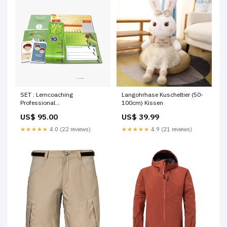
SET : Lerncoaching
Langohrhase Kuscheltier (50-
Professional
100cm) Kissen
Skalierungsblock:wachsende
US$ 95.00
US$ 39.99
Blume
★★★★★
4.0 (22 reviews)
★★★★★
4.9 (21 reviews)