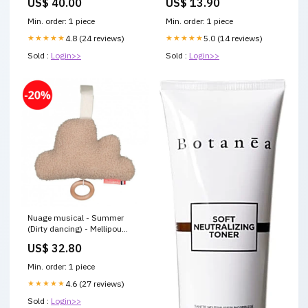
US$ 40.00
US$ 13.90
Lee J. Livinger Boer War
Min. order: 1 piece
Min. order: 1 piece
★★★★★
4.8 (24 reviews)
★★★★★
5.0 (14 reviews)
Sold :
Login>>
Sold :
Login>>
Nuage musical - Summer
(Dirty dancing) - Mellipou
matiere_coton
US$ 32.80
Min. order: 1 piece
★★★★★
4.6 (27 reviews)
Sold :
Login>>