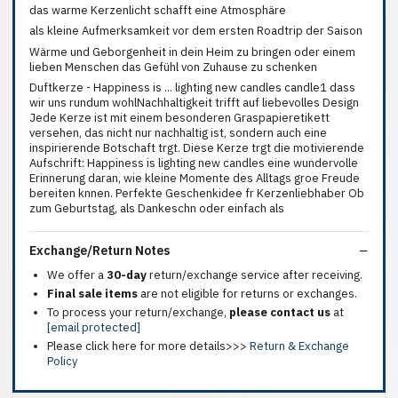
das warme Kerzenlicht schafft eine Atmosphäre
als kleine Aufmerksamkeit vor dem ersten Roadtrip der Saison
Wärme und Geborgenheit in dein Heim zu bringen oder einem
lieben Menschen das Gefühl von Zuhause zu schenken
Duftkerze - Happiness is ... lighting new candles candle1 dass
wir uns rundum wohlNachhaltigkeit trifft auf liebevolles Design
Jede Kerze ist mit einem besonderen Graspapieretikett
versehen, das nicht nur nachhaltig ist, sondern auch eine
inspirierende Botschaft trgt. Diese Kerze trgt die motivierende
Aufschrift: Happiness is lighting new candles eine wundervolle
Erinnerung daran, wie kleine Momente des Alltags groe Freude
bereiten knnen. Perfekte Geschenkidee fr Kerzenliebhaber Ob
zum Geburtstag, als Dankeschn oder einfach als
Exchange/Return Notes
We offer a
30-day
return/exchange service after receiving.
Final sale items
are not eligible for returns or exchanges.
To process your return/exchange,
please contact us
at
[email protected]
Please click here for more details>>>
Return & Exchange
Policy