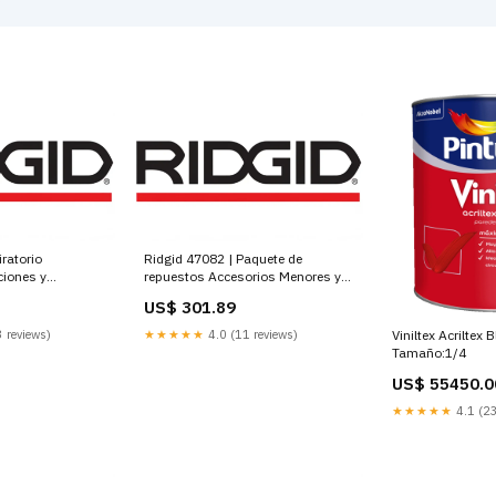
ratorio
Ridgid 47082 | Paquete de
iones y
repuestos Accesorios Menores y
Misceláneos
US$ 301.89
Viniltex Acriltex 
 reviews)
★★★★★
4.0 (11 reviews)
Tamaño:1/4
US$ 55450.0
★★★★★
4.1 (23