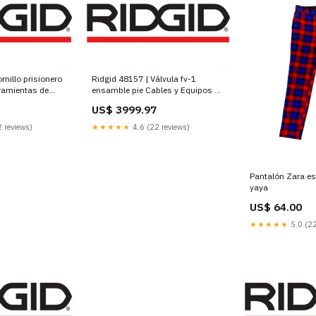
rnillo prisionero
Ridgid 48157 | Válvula fv-1
ramientas de
ensamble pie Cables y Equipos de
Limpieza
US$ 3999.97
 reviews)
★★★★★
4.6 (22 reviews)
Pantalón Zara es
yaya
US$ 64.00
★★★★★
5.0 (22