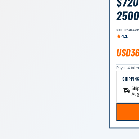
$720
2500
SKU: 6730339
4.1
USD36
Pay in 4 in
SHIPPIN
Shi
Aug