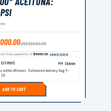
00* ACEITUNA:
PSI
2176
000.00
USD36043.00
terest-free payments of
$9000.00
Learn more
G ESTIMATE
USA
Change
ps within 48 hours · Estimated delivery
Aug 9
-
 14
ADD TO CART