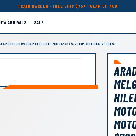
TRAIN HARDER · FREE SHIP $75+ · GEAR UP NOW
NEW ARRIVALS
SALE
PARA MOTOCULTIVADOR MOTOCULTOR MOTOAZADA $72000* ACEITUNA: 2500PSI
ARA
MELG
HILE
MOTO
MOT