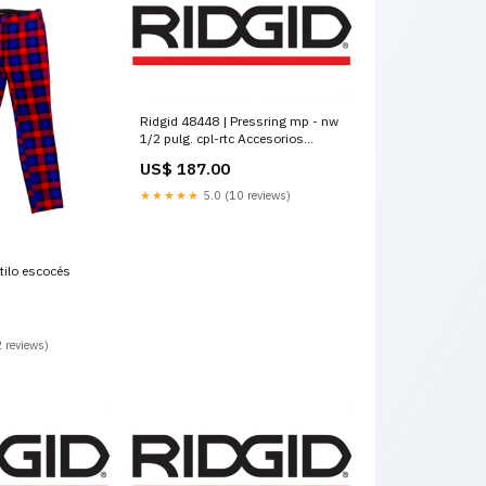
Ridgid 48448 | Pressring mp - nw
1/2 pulg. cpl-rtc Accesorios
Menores y Misceláneos
US$ 187.00
★★★★★
5.0 (10 reviews)
tilo escocés
 reviews)