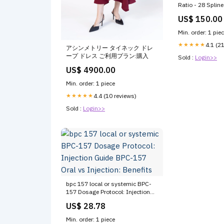
Ratio - 28 Spline
in - Kit Sim Raci
US$ 150.00
Min. order: 1 pie
★★★★★
4.1 (2
アシンメトリー タイネック ドレ
ープ ドレス ご利用プラン:購入
Sold :
Login>>
US$ 4900.00
Min. order: 1 piece
★★★★★
4.4 (10 reviews)
Sold :
Login>>
bpc 157 local or systemic BPC-
157 Dosage Protocol: Injection
Guide BPC-157 Oral vs Injection:
US$ 28.78
Benefits
Min. order: 1 piece