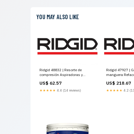
YOU MAY ALSO LIKE
Ridgid 48832 | Resorte de
Ridgid 47927 | Gi
compresión Aspiradoras y
manguera Refacc
Accesorios
Componentes
US$ 62.57
US$ 218.67
★★★★★
4.4 (14 reviews)
★★★★★
4.2 (13