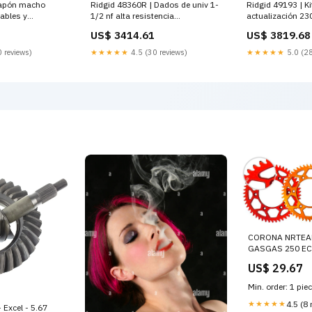
Tapón macho
Ridgid 48360R | Dados de univ 1-
Ridgid 49193 | Ki
ables y
1/2 nf alta resistencia
actualización 23
e Inspección
Herramientas de Tubería
Accesorios Meno
US$ 3414.61
US$ 3819.68
Misceláneos
 reviews)
★★★★★
4.5 (30 reviews)
★★★★★
5.0 (28
CORONA NRTEA
GASGAS 250 EC-
DENTI NERA hus
US$ 29.67
2011-esi304616
Min. order: 1 pie
★★★★★
4.5 (8 
 Excel - 5.67