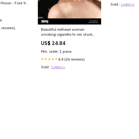
 Pinion - Ford 9
Sold :
Login>>
ng
ce
1 reviews)
Beautiful redhead woman
smoking cigarette hi-res stock
photography and images
US$ 24.84
Min. order: 1 piece
★★★★★
4.4 (26 reviews)
Sold :
Login>>