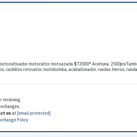
 motocultivador motocultor motoazada $72000* Aceituna: 2500psiTambi
os, cuchillos rotovator, motobomba, acaballonador, ruedas fierros, rue
 receiving.
 exchanges.
ct us
at
[email protected]
Exchange Policy