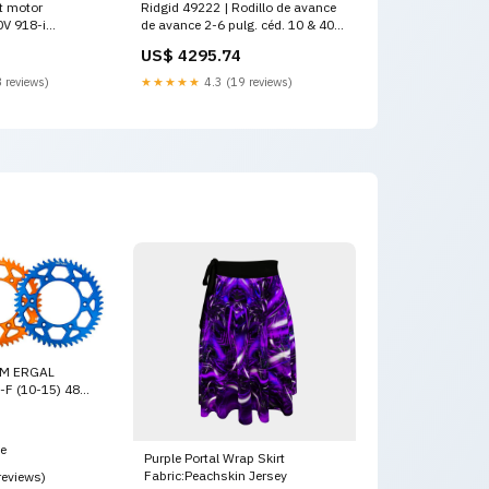
t motor
Ridgid 49222 | Rodillo de avance
0V 918-i
de avance 2-6 pulg. céd. 10 & 40
res y
Expansores y Accesorios de
US$ 4295.74
Prensa
 reviews)
★★★★★
4.3 (19 reviews)
M ERGAL
F (10-15) 48
aberg-fe-250-
5
ce
Purple Portal Wrap Skirt
Fabric:Peachskin Jersey
reviews)