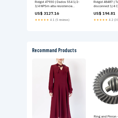
Ridgid 47930 | Dados 554 1/2-
Ridgid 48487 | 
3/4 NPSm alta resistencia
disconnect 1/4 C
Herramientas de compresión
Terminaciones d
US$ 3127.16
US$ 194.81
★★★★★
4.1 (5 reviews)
★★★★★
4.2 (30
Recommand Products
Ring and Pinion -