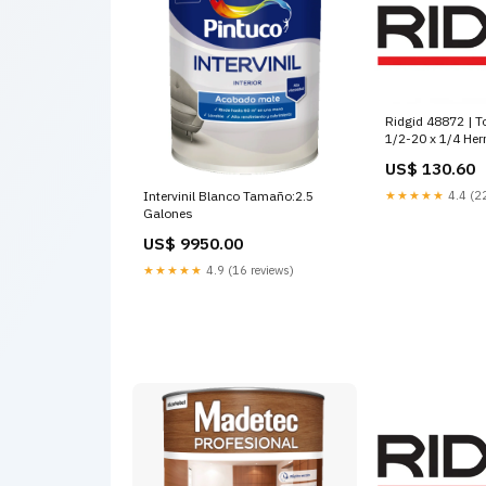
Ridgid 48872 | To
1/2-20 x 1/4 Her
Tubería
US$ 130.60
Intervinil Blanco Tamaño:2.5
★★★★★
4.4 (22
Galones
US$ 9950.00
★★★★★
4.9 (16 reviews)