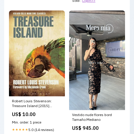
Sold :
Login>>
Robert Louis Stevenson:
Treasure Island [2015]
paperback Condition:New
US$ 10.00
Vestido nude flores bord
Tamaño:Mediano
Min. order: 1 piece
US$ 945.00
★★★★★
5.0 (14 reviews)