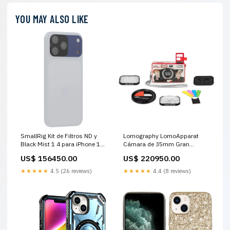
YOU MAY ALSO LIKE
SmallRig Kit de Filtros ND y
Lomography LomoApparat
Black Mist 1 4 para iPhone 17
Cámara de 35mm Gran
Pro Azul Medium Format
Angular 21mm f10 Schiele
US$ 156450.00
US$ 220950.00
Cameras
Edition Small Diaphragm
Condenser
★★★★★
4.5 (26 reviews)
★★★★★
4.4 (8 reviews)