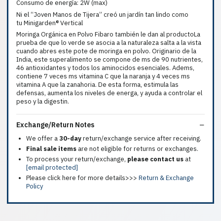
Consumo de energía: 2W (max)
Ni el “Joven Manos de Tijera” creó un jardín tan lindo como
tu Minigarden® Vertical
Moringa Orgánica en Polvo Fibaro también le dan al productoLa
prueba de que lo verde se asocia a la naturaleza salta a la vista
cuando abres este pote de moringa en polvo. Originario de la
India, este superalimento se compone de ms de 90 nutrientes,
46 antioxidantes y todos los aminocidos esenciales. Adems,
contiene 7 veces ms vitamina C que la naranja y 4 veces ms
vitamina A que la zanahoria. De esta forma, estimula las
defensas, aumenta los niveles de energa, y ayuda a controlar el
peso y la digestin.
Exchange/Return Notes
We offer a
30-day
return/exchange service after receiving.
Final sale items
are not eligible for returns or exchanges.
To process your return/exchange,
please contact us
at
[email protected]
Please click here for more details>>>
Return & Exchange
Policy