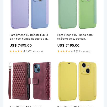
Para iPhone 15 Imitate Liquid
Para iPhone 15 Funda para
Skin Feel Funda de cuero para
teléfono de cuero con
teléfono con ranuras para
sensación de piel líquida y
US$ 7495.00
US$ 7495.00
tarjetas (púrpura) acabado
ranuras para tarjetas (verde
espejo
té) SSD 2.5
★★★★★
4.0 (28 reviews)
★★★★★
4.4 (13 reviews)