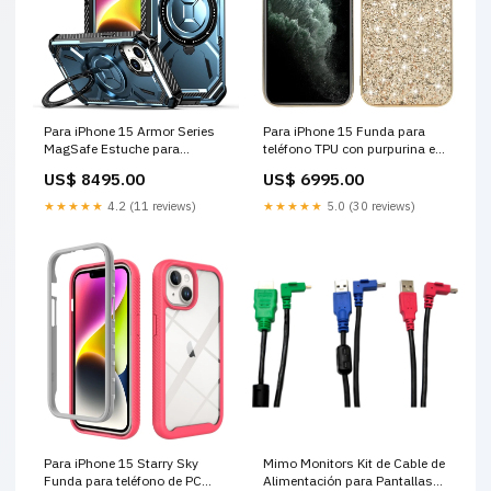
Para iPhone 15 Armor Series
Para iPhone 15 Funda para
MagSafe Estuche para
teléfono TPU con purpurina en
teléfono con soporte
polvo (dorado) carcasa Galaxy
US$ 8495.00
US$ 6995.00
magnético (azul) cubierta de
S24 Ultra
cámara
★★★★★
4.2 (11 reviews)
★★★★★
5.0 (30 reviews)
Para iPhone 15 Starry Sky
Mimo Monitors Kit de Cable de
Funda para teléfono de PC
Alimentación para Pantallas