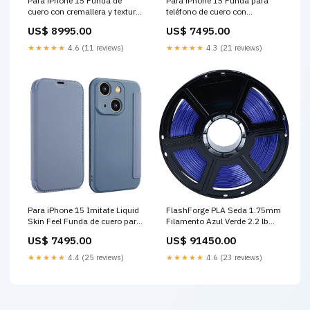
Para iPhone 15 Funda de
Para iPhone 15 Funda para
cuero con cremallera y textura
teléfono de cuero con
de rejilla con cordón (rojo vino)
sensación de piel líquida y
US$ 8995.00
US$ 7495.00
disco portátil
ranuras para tarjetas
(amarillo) broadcast
★★★★★
4.6 (11 reviews)
★★★★★
4.3 (21 reviews)
Para iPhone 15 Imitate Liquid
FlashForge PLA Seda 1.75mm
Skin Feel Funda de cuero para
Filamento Azul Verde 2.2 lb
teléfono con ranuras para
Temperatura 374-464°F All
US$ 7495.00
US$ 91450.00
tarjetas (gris) aicg_insight
360 & VR Video Cameras
★★★★★
4.4 (25 reviews)
★★★★★
4.6 (23 reviews)