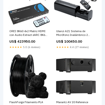
OREI 8K60 4x2 Matriz HDMI
Ulanzi A21 Sistema de
con Audio Extract eARC 8K60
Micrófono Inalámbrico 2
UHD 4K120 Laptops
Personas 36h Batería USB-C
US$ 423950.00
US$ 100450.00
Add-On Lenses & Filters
★★★★★
5.0 (6 reviews)
★★★★★
4.4 (27 reviews)
FlashForge Filamento PLA
Marantz AV 20 Reference