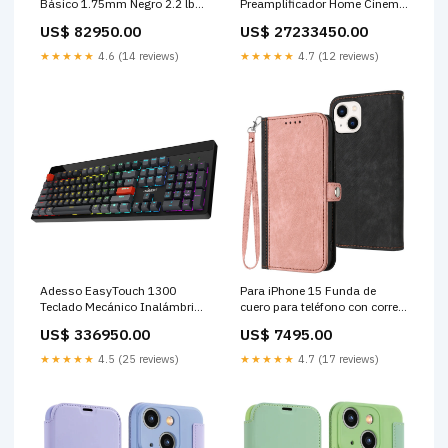
Básico 1.75mm Negro 2.2 lb
Preamplificador Home Cinema
Velocidad 30-50mm/s
13.4 Canales 12x200W
US$ 82950.00
US$ 27233450.00
Degausser Accessories
Access Control Kits
★★★★★
4.6 (14 reviews)
★★★★★
4.7 (12 reviews)
Adesso EasyTouch 1300
Para iPhone 15 Funda de
Teclado Mecánico Inalámbrico
cuero para teléfono con correa
RGB 3000mAh All Tungsten
de mano con doble pliegue y
US$ 336950.00
US$ 7495.00
Lights
hebilla lateral (rosa) X7 Plus
★★★★★
4.5 (25 reviews)
★★★★★
4.7 (17 reviews)