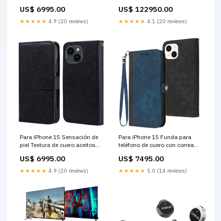
transparente de TPU a prueba
táctiles UM-1080CP 3 cables
US$ 6995.00
US$ 122950.00
de golpes de color sólido
Control Panels & Switches
(rosa) juegos retro
★★★★★
4.9 (20 reviews)
★★★★★
4.1 (20 reviews)
Para iPhone 15 Sensación de
Para iPhone 15 Funda para
piel Textura de cuero aceitoso
teléfono de cuero con correa
Funda para teléfono PU + TPU
de mano con doble pliegue y
US$ 6995.00
US$ 7495.00
(Negro) UHF
hebilla lateral (azul real) case
Galaxy S24
★★★★★
4.9 (20 reviews)
★★★★★
5.0 (14 reviews)