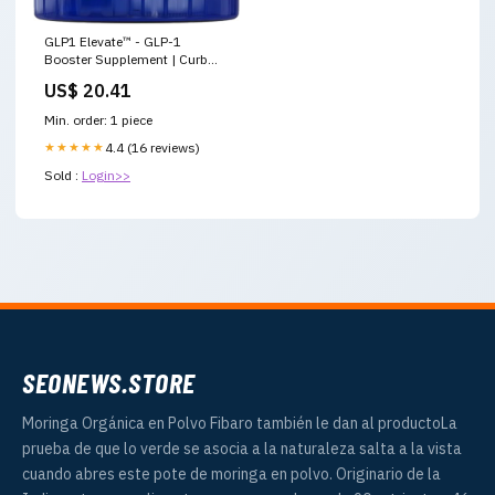
GLP1 Elevate™ - GLP-1
Booster Supplement | Curb
Cravings & Support Metabolic
US$ 20.41
Health | Increase Natural
Production with Clinically
Min. order: 1 piece
Studied Ingredients
★★★★★
4.4 (16 reviews)
Sold :
Login>>
SEONEWS.STORE
Moringa Orgánica en Polvo Fibaro también le dan al productoLa
prueba de que lo verde se asocia a la naturaleza salta a la vista
cuando abres este pote de moringa en polvo. Originario de la