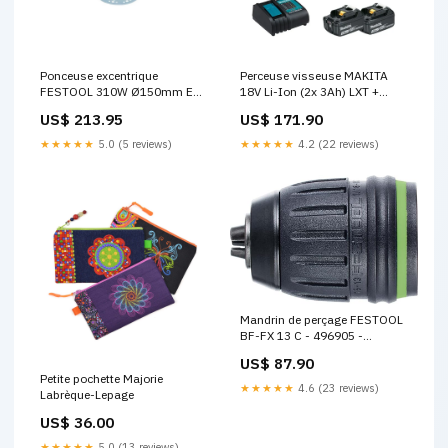
Ponceuse excentrique
Perceuse visseuse MAKITA
FESTOOL 310W Ø150mm ETS
18V Li-Ion (2x 3Ah) LXT +
150/3 EQ - Déstockage Etat
coffret DDF453SFE -
US$ 213.95
US$ 171.90
du produit:Neuf – Packaging
Déstockage Etat du
abîmé
produit:Neuf - Open Box
★★★★★
5.0 (5 reviews)
★★★★★
4.2 (22 reviews)
Mandrin de perçage FESTOOL
BF-FX 13 C - 496905 -
Déstockage Etat du
US$ 87.90
produit:Neuf
Petite pochette Majorie
★★★★★
4.6 (23 reviews)
Labrèque-Lepage
US$ 36.00
★★★★★
5.0 (13 reviews)