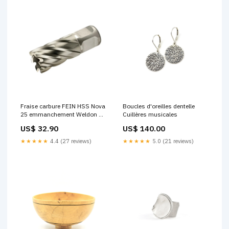
Fraise carbure FEIN HSS Nova
Boucles d'oreilles dentelle
25 emmanchement Weldon Ø
Cuillères musicales
35 x 25mm - 63134350051 -
US$ 32.90
US$ 140.00
Déstockage Etat du
produit:Neuf
★★★★★
4.4 (27 reviews)
★★★★★
5.0 (21 reviews)