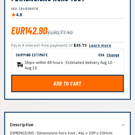
SKU: 36447899110
4.8
EUR142.90
EUR177.90
Pay in 4 interest-free payments of
$35.73
Learn more
SHIPPING ESTIMATE
USA
Change
Ships within 48 hours · Estimated delivery
Aug 10
-
Aug 15
ADD TO CART
Description
DIMENSIONS : Dimensions hors tout : 46L x 30P x 30Hcm