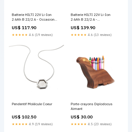
Batterie HILTI 22V Li-Ion
Batterie HILTI 22V Li-Ion
2.6Ah B 22/2.6 - Occasion
2.6Ah B 22/2.6 -
LAST NEW
Reconditionné BOOST 1 - TOP
US$ 117.90
US$ 139.90
9
★★★★★
4.6 (19 reviews)
★★★★★
4.6 (13 reviews)
Pendentif Molécule Coeur
Porte-crayons Diplodocus
Aimant
US$ 102.50
US$ 30.00
★★★★★
4.9 (19 reviews)
★★★★★
4.5 (23 reviews)