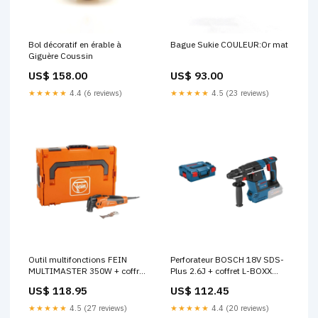
Bol décoratif en érable à
Bague Sukie COULEUR:Or mat
Giguère Coussin
US$ 158.00
US$ 93.00
★★★★★
4.4 (6 reviews)
★★★★★
4.5 (23 reviews)
Outil multifonctions FEIN
Perforateur BOSCH 18V SDS-
MULTIMASTER 350W + coffret
Plus 2.6J + coffret L-BOXX
L-BOXX MM 500 Plus -
GBH 18V-26 (sans batterie) -
US$ 118.95
US$ 112.45
Déstockage BOOST 2 - OTHER
Reconditionné Etat du
produit:Très bon état
★★★★★
4.5 (27 reviews)
★★★★★
4.4 (20 reviews)