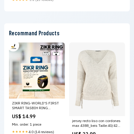
Recommand Products
ZIKR RING-WORLD'S FIRST
SMART TASBIH RING
SIZE:22
US$ 14.99
jersey recto liso con cordones
Min. order: 1 piece
max 4388_beis Taille:40/42
(L/XL)
★★★★★
4.0 (14 reviews)