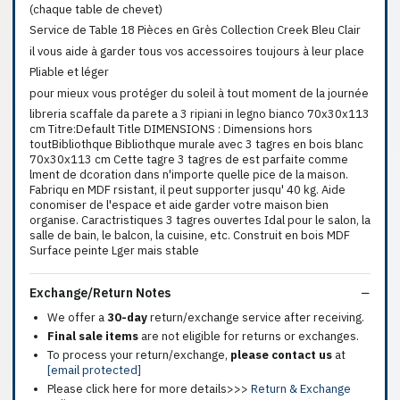
(chaque table de chevet)
Service de Table 18 Pièces en Grès Collection Creek Bleu Clair
il vous aide à garder tous vos accessoires toujours à leur place
Pliable et léger
pour mieux vous protéger du soleil à tout moment de la journée
libreria scaffale da parete a 3 ripiani in legno bianco 70x30x113
cm Titre:Default Title DIMENSIONS : Dimensions hors
toutBibliothque Bibliothque murale avec 3 tagres en bois blanc
70x30x113 cm Cette tagre 3 tagres de est parfaite comme
lment de dcoration dans n'importe quelle pice de la maison.
Fabriqu en MDF rsistant, il peut supporter jusqu' 40 kg. Aide
conomiser de l'espace et aide garder votre maison bien
organise. Caractristiques 3 tagres ouvertes Idal pour le salon, la
salle de bain, le balcon, la cuisine, etc. Construit en bois MDF
Surface peinte Lger mais stable
Exchange/Return Notes
We offer a
30-day
return/exchange service after receiving.
Final sale items
are not eligible for returns or exchanges.
To process your return/exchange,
please contact us
at
[email protected]
Please click here for more details>>>
Return & Exchange