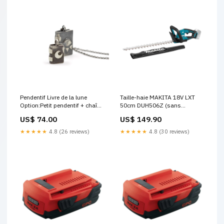
Pendentif Livre de la lune
Taille-haie MAKITA 18V LXT
Option:Petit pendentif + chaîne
50cm DUH506Z (sans
oxydée 22''
batterie) - Déstockage BOOST
US$ 74.00
US$ 149.90
1 - TOP 9
★★★★★
4.8 (26 reviews)
★★★★★
4.8 (30 reviews)