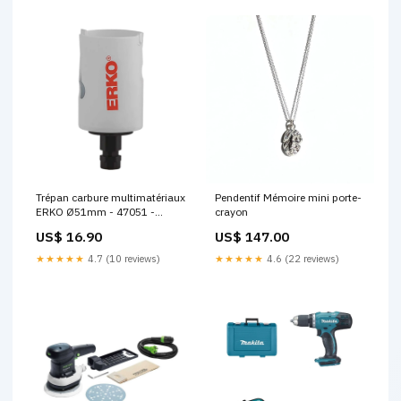
Trépan carbure multimatériaux
Pendentif Mémoire mini porte-
ERKO Ø51mm - 47051 -
crayon
Déstockage Etat du
US$ 16.90
US$ 147.00
produit:Neuf
★★★★★
4.7 (10 reviews)
★★★★★
4.6 (22 reviews)