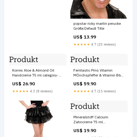
popstar ricky martin perucke
Größe:Default Title
US$ 13.99
★★★★★
4.7 (23 reviews)
Korres Aloe & Almond Oil
Femtastic Pms Vitamin
Handcreme 75 ml category-
MÖnchspfeffer & Vitamin B6
reference-2900
60 St reinigung
US$ 26.90
US$ 59.90
★★★★★
4.3 (8 reviews)
★★★★★
4.7 (15 reviews)
Mineralstoff Calcium
Zahncreme 75 ml
Marke_BRIGMTON
US$ 19.90