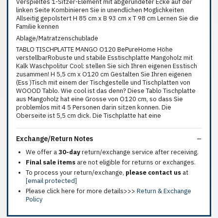
Verspieltes 1-Sitzer-Element mit abgerundeter Ecke auf der
linken Seite Kombinieren Sie in unendlichen Moglichkeiten
Allseitig gepolstert H 85 cm x B 93 cm x T 98 cm Lernen Sie die
Familie kennen
Ablage/Matratzenschublade
TABLO TISCHPLATTE MANGO O120 BePureHome Höhe
verstellbarRobuste und stabile Esstischplatte Mangoholz mit
Kalk Waschpolitur Cool: stellen Sie sich Ihren eigenen Esstisch
zusammen! H 5,5 cm x O120 cm Gestalten Sie Ihren eigenen
(Ess )Tisch mit einem der Tischgestelle und Tischplatten von
WOOOD Tablo. Wie cool ist das denn? Diese Tablo Tischplatte
aus Mangoholz hat eine Grosse von O120 cm, so dass Sie
problemlos mit 4 5 Personen darin sitzen konnen. Die
Oberseite ist 5,5 cm dick. Die Tischplatte hat eine
Exchange/Return Notes
We offer a
30-day
return/exchange service after receiving.
Final sale items
are not eligible for returns or exchanges.
To process your return/exchange,
please contact us
at
[email protected]
Please click here for more details>>>
Return & Exchange
Policy