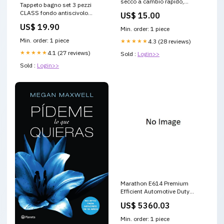
secco a cambio rapido,
Tappeto bagno set 3 pezzi
diametro 6-12 mm raschietto
CLASS fondo antiscivolo
US$ 15.00
per rimozione piastrelle
disponibile in 4 colori
US$ 19.90
Min. order: 1 piece
Colore:Bluette
Min. order: 1 piece
★★★★★
4.3 (28 reviews)
★★★★★
4.1 (27 reviews)
Sold :
Login>>
Sold :
Login>>
Marathon E614 Premium
Efficient Automotive Duty
Motor - E614 Frame_145TZ
US$ 5360.03
Min. order: 1 piece