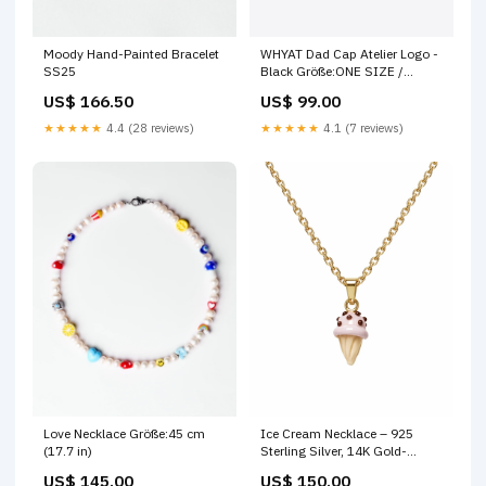
Moody Hand-Painted Bracelet
WHYAT Dad Cap Atelier Logo -
SS25
Black Größe:ONE SIZE /
ADJUSTABLE
US$ 166.50
US$ 99.00
★★★★★
4.4 (28 reviews)
★★★★★
4.1 (7 reviews)
Love Necklace Größe:45 cm
Ice Cream Necklace – 925
(17.7 in)
Sterling Silver, 14K Gold-
Plated charms
US$ 145.00
US$ 150.00