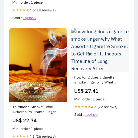
Min. order: 1 piece
★★★★★
4.6 (18 reviews)
Sold :
Login>>
how long does cigarette
smoke linger why What
Absorbs Cigarette Smoke: to
US$ 27.41
Get Rid of It Indoors Timeline
of Lung Recovery After –
Min. order: 1 piece
Thirdhand Smoke: Toxic
★★★★★
4.3 (22 reviews)
Airborne Pollutants Linger
Sold :
Login>>
Long After the Smoke Clears
US$ 22.74
Min. order: 1 piece
★★★★★
4.3 (26 reviews)