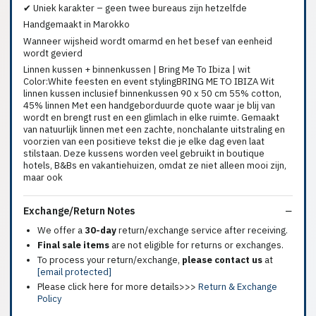
✔ Uniek karakter – geen twee bureaus zijn hetzelfde
Handgemaakt in Marokko
Wanneer wijsheid wordt omarmd en het besef van eenheid
wordt gevierd
Linnen kussen + binnenkussen | Bring Me To Ibiza | wit
Color:White feesten en event stylingBRING ME TO IBIZA Wit
linnen kussen inclusief binnenkussen 90 x 50 cm 55% cotton,
45% linnen Met een handgeborduurde quote waar je blij van
wordt en brengt rust en een glimlach in elke ruimte. Gemaakt
van natuurlijk linnen met een zachte, nonchalante uitstraling en
voorzien van een positieve tekst die je elke dag even laat
stilstaan. Deze kussens worden veel gebruikt in boutique
hotels, B&Bs en vakantiehuizen, omdat ze niet alleen mooi zijn,
maar ook
Exchange/Return Notes
We offer a
30-day
return/exchange service after receiving.
Final sale items
are not eligible for returns or exchanges.
To process your return/exchange,
please contact us
at
[email protected]
Please click here for more details>>>
Return & Exchange
Policy