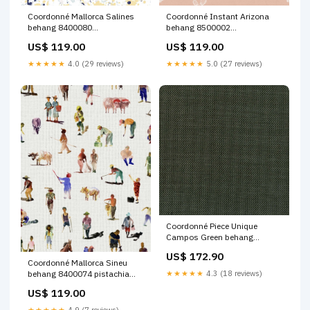
Coordonné Mallorca Salines
Coordonné Instant Arizona
behang 8400080
behang 8500002
Materiaal:Vlies
Materiaal:Vlies
US$ 119.00
US$ 119.00
★★★★★
4.0 (29 reviews)
★★★★★
5.0 (27 reviews)
Coordonné Piece Unique
Campos Green behang
8400095 Optie:Behangstaal
US$ 172.90
Coordonné Mallorca Sineu
behang 8400074 pistachia
★★★★★
4.3 (18 reviews)
pink
US$ 119.00
★★★★★
4.9 (7 reviews)