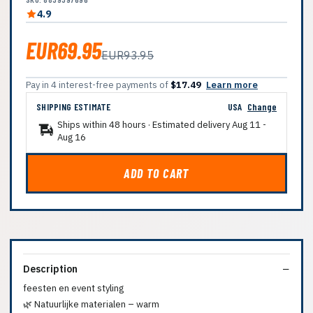
4.9
EUR69.95
EUR93.95
Pay in 4 interest-free payments of
$17.49
Learn more
SHIPPING ESTIMATE
USA
Change
Ships within 48 hours · Estimated delivery
Aug 11
-
Aug 16
ADD TO CART
Description
feesten en event styling
🌿 Natuurlijke materialen – warm