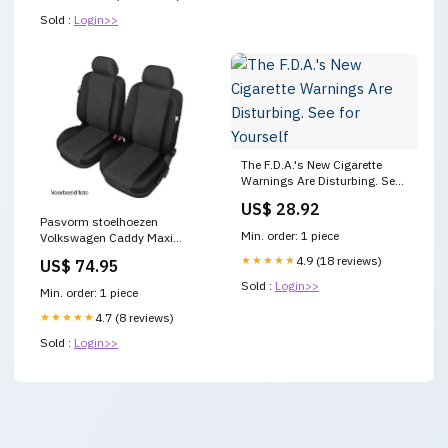
Sold :
Login>>
The F.D.A.'s New Cigarette
Warnings Are Disturbing. See
for Yourself
US$ 28.92
Pasvorm stoelhoezen
Min. order: 1 piece
Volkswagen Caddy Maxi
Combi - Life - 2007-2015
★★★★★
4.9 (18 reviews)
US$ 74.95
(voorset stoelhoezen) - Kegel
Sold :
Login>>
Elise 2-deurs cabriolet 2010-
Min. order: 1 piece
2022
★★★★★
4.7 (8 reviews)
Sold :
Login>>