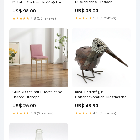
Rückenlehne - Indoor
Metall – Gartendeko Vogel ür
Titel:Lounge Sitzkissen mit
Garten und Terrasse Eisvogel
US$ 33.00
US$ 98.00
Rückenlehne - Indoor
★★★★★
5.0 (8 reviews)
★★★★★
4.8 (16 reviews)
Stuhlkissen mit Rückenlehne -
Kiwi, Gartenfigur,
Indoor Titel:opc-
Gartendekoration Glasflasche
1784098331284
US$ 26.00
US$ 48.90
★★★★★
4.0 (9 reviews)
★★★★★
4.1 (8 reviews)