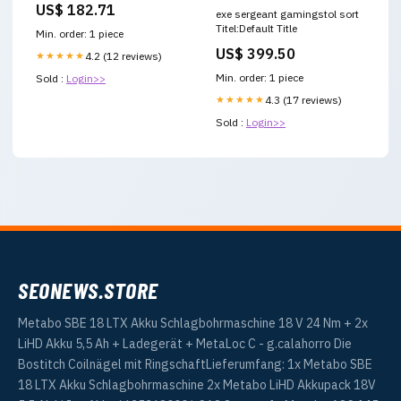
US$ 182.71
exe sergeant gamingstol sort
Titel:Default Title
Min. order: 1 piece
US$ 399.50
★★★★★
4.2 (12 reviews)
Min. order: 1 piece
Sold :
Login>>
★★★★★
4.3 (17 reviews)
Sold :
Login>>
SEONEWS.STORE
Metabo SBE 18 LTX Akku Schlagbohrmaschine 18 V 24 Nm + 2x
LiHD Akku 5,5 Ah + Ladegerät + MetaLoc C - g.calahorro Die
Bostitch Coilnägel mit RingschaftLieferumfang: 1x Metabo SBE
18 LTX Akku Schlagbohrmaschine 2x Metabo LiHD Akkupack 18V