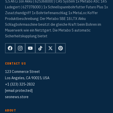
5,5 Ah Li Ion Akku ( 625368000 ) CAS System 1x Metabo ASC 145
Ladegert ( 627378000 ) 1x Schnellspannbohrfutter Futuro Plus 1x
Zusatzhandgriff 1x Bohrtiefenanschlag 1x MetaLoc Koffer
Produktbeschreibung: Der Metabo SBE 18 LTX Akku
Schlagbohrmaschine besitzt die gleiche Kraft beim Bohren im
Mauerwerk wie ein Netztgert. Die Metabo S automatic
Sicherheitskupplung bietet
CONTACT US
123 Commerce Street
Los Angeles, CA 90015, USA
+1 (323) 325-2832
[email protected]
seonews.store
ABOUT