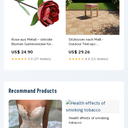
Rose aus Metall – stilvolle
Sitzkissen nach Maß -
Blumen Gartenstecker für
Outdoor Titel:opc-
Garten und Balkon Interior
1780250645417
US$ 24.90
US$ 29.26
★★★★★
5.0 (27 reviews)
★★★★★
4.4 (11 reviews)
Recommand Products
Health effects of smoking
tobacco