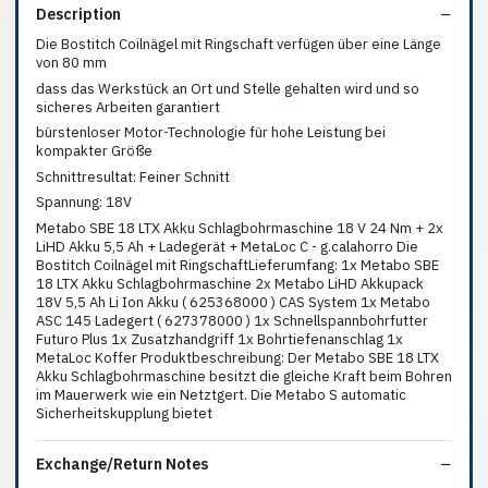
Description
Die Bostitch Coilnägel mit Ringschaft verfügen über eine Länge
von 80 mm
dass das Werkstück an Ort und Stelle gehalten wird und so
sicheres Arbeiten garantiert
bürstenloser Motor-Technologie für hohe Leistung bei
kompakter Größe
Schnittresultat: Feiner Schnitt
Spannung: 18V
Metabo SBE 18 LTX Akku Schlagbohrmaschine 18 V 24 Nm + 2x
LiHD Akku 5,5 Ah + Ladegerät + MetaLoc C - g.calahorro Die
Bostitch Coilnägel mit RingschaftLieferumfang: 1x Metabo SBE
18 LTX Akku Schlagbohrmaschine 2x Metabo LiHD Akkupack
18V 5,5 Ah Li Ion Akku ( 625368000 ) CAS System 1x Metabo
ASC 145 Ladegert ( 627378000 ) 1x Schnellspannbohrfutter
Futuro Plus 1x Zusatzhandgriff 1x Bohrtiefenanschlag 1x
MetaLoc Koffer Produktbeschreibung: Der Metabo SBE 18 LTX
Akku Schlagbohrmaschine besitzt die gleiche Kraft beim Bohren
im Mauerwerk wie ein Netztgert. Die Metabo S automatic
Sicherheitskupplung bietet
Exchange/Return Notes