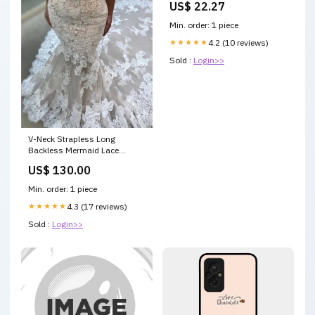
US$ 22.27
Min. order: 1 piece
★★★★★
4.2 (10 reviews)
Sold :
Login>>
V-Neck Strapless Long
Backless Mermaid Lace
Appliques Wedding Dress
US$ 130.00
Bridesmaid Dresses with Slit
Min. order: 1 piece
★★★★★
4.3 (17 reviews)
Sold :
Login>>