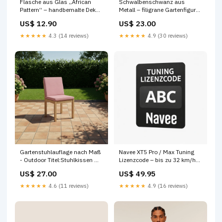
Flasche aus Glas „African
Schwalbenschwanz aus
Pattern“ – handbemalte Deko
Metall – filigrane Gartenfigur
Vase Vogelfutter
für Balkon und Terrasse
US$ 12.90
US$ 23.00
Version:3er Set
★★★★★
4.3 (14 reviews)
★★★★★
4.9 (30 reviews)
Gartenstuhlauflage nach Maß
Navee XT5 Pro / Max Tuning
- Outdoor Titel:Stuhlkissen mit
Lizenzcode – bis zu 32 km/h
Rückenlehne - Outdoor
via WebApp Tuning
US$ 27.00
US$ 49.95
★★★★★
4.6 (11 reviews)
★★★★★
4.9 (16 reviews)