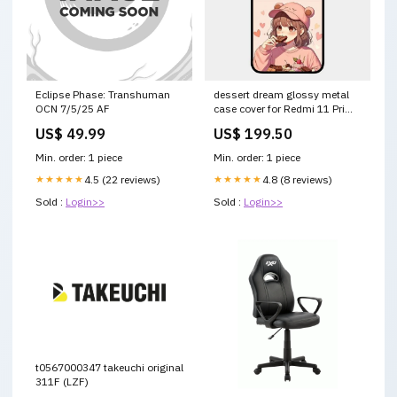
Eclipse Phase: Transhuman
dessert dream glossy metal
OCN 7/5/25 AF
case cover for Redmi 11 Prime
4G Samsung Galaxy S20
US$ 49.99
US$ 199.50
Ultra
Min. order: 1 piece
Min. order: 1 piece
★★★★★
4.5 (22 reviews)
★★★★★
4.8 (8 reviews)
Sold :
Login>>
Sold :
Login>>
t0567000347 takeuchi original
311F (LZF)