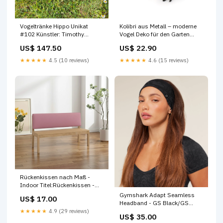
Vogeltränke Hippo Unikat
Kolibri aus Metall – moderne
#102 Künstler: Timothy
Vogel Deko für den Garten
Rukodzi Handgemacht
Version:Lila-Grün 3er Set
US$ 147.50
US$ 22.90
★★★★★
4.5 (10 reviews)
★★★★★
4.6 (15 reviews)
Rückenkissen nach Maß -
Indoor Titel:Rückenkissen -
Indoor
Gymshark Adapt Seamless
US$ 17.00
Headband - GS Black/GS
Asphalt Grey Size:One Size
★★★★★
4.9 (29 reviews)
US$ 35.00