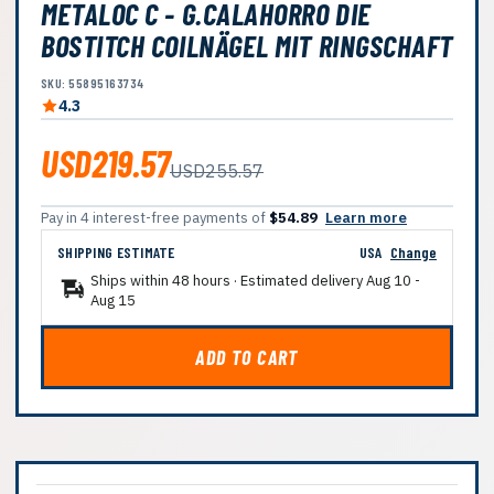
METALOC C - G.CALAHORRO DIE
BOSTITCH COILNÄGEL MIT RINGSCHAFT
SKU: 55895163734
4.3
USD219.57
USD255.57
Pay in 4 interest-free payments of
$54.89
Learn more
SHIPPING ESTIMATE
USA
Change
Ships within 48 hours · Estimated delivery
Aug 10
-
Aug 15
ADD TO CART