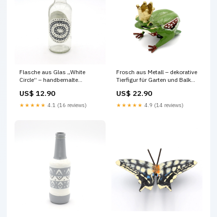
Flasche aus Glas „White
Frosch aus Metall – dekorative
Circle“ – handbemalte
Tierfigur für Garten und Balkon
Upcycling Vase Version:Klein
Version:Froschkönig
US$ 12.90
US$ 22.90
★★★★★
4.1 (16 reviews)
★★★★★
4.9 (14 reviews)