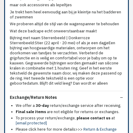
maar ook accessoires als lepeltjes
Je trekt hem heel eenvoudig aan bij je kleintje na het badderen
of zwemmen
We proberen altijd de stijl van de wagenspanner te behouden
Wat deze badcape echt onweerstaanbaar maakt
Bijtring met naam Sterrenbeeld | Donkerroze
Sterrenbeeld:Stier (22 april - 20 mei) of als je een dagjeEen
bijtring van hoogwaardige materialen, ontworpen om het
doorkomen van tandjes te verzachten. Verbeterd de
grijpfunctie en is veilig en comfortabel voor je baby om op te
kauwen. Gegraveerde bijtringen worden gemaakt van silicone
kralen in combinatie met 1 houten ring. Geef in het eerste
tekstveld de gewenste naam door, wij maken deze passend op
de ring. Het tweede tekstveld is een optie voor
geboortedatum. Blijft dit veld leeg? Dan wordt er alleen
Exchange/Return Notes
We offer a
30-day
return/exchange service after receiving.
Final sale items
are not eligible for returns or exchanges.
To process your return/exchange,
please contact us
at
[email protected]
Please click here for more details>>>
Return & Exchange