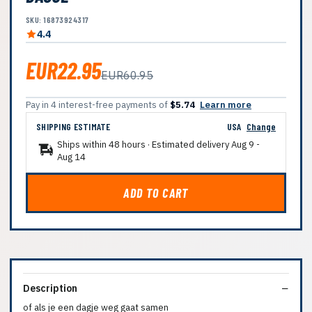
SKU: 16873924317
4.4
EUR22.95
EUR60.95
Pay in 4 interest-free payments of
$5.74
Learn more
SHIPPING ESTIMATE
USA
Change
Ships within 48 hours · Estimated delivery
Aug 9
-
Aug 14
ADD TO CART
Description
of als je een dagje weg gaat samen