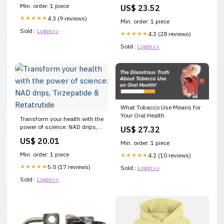
Online
Min. order: 1 piece
US$ 23.52
★★★★★
4.3 (9 reviews)
Min. order: 1 piece
Sold :
Login>>
★★★★★
4.2 (28 reviews)
Sold :
Login>>
What Tobacco Use Means for
Your Oral Health
Transform your health with the
power of science: NAD drips,
US$ 27.32
Tirzepatide & Retatrutide
US$ 20.01
Min. order: 1 piece
Min. order: 1 piece
★★★★★
4.2 (10 reviews)
★★★★★
5.0 (17 reviews)
Sold :
Login>>
Sold :
Login>>