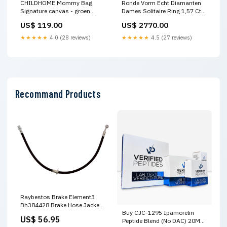
CHILDHOME Mommy Bag
Ronde Vorm Echt Diamanten
Signature canvas - groen
Dames Solitaire Ring 1,57 Ct.
luiertas verzorgingstas
Wit Goud Peer Gesneden
US$ 119.00
US$ 2770.00
★★★★★
4.0 (28 reviews)
★★★★★
4.5 (27 reviews)
Recommand Products
Raybestos Brake Element3
Bh384428 Brake Hose Jackets
Buy CJC-1295 Ipamorelin
& Vests
US$ 56.95
Peptide Blend (No DAC) 20MG