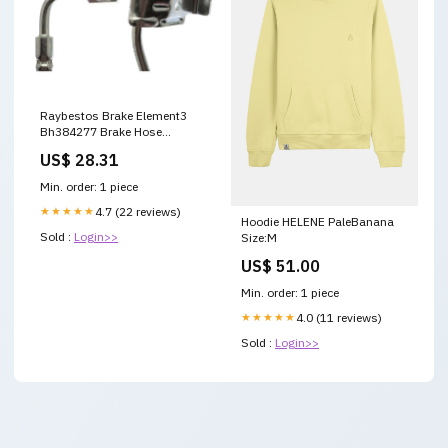
Raybestos Brake Element3
Bh384277 Brake Hose
Starting Fluids
US$ 28.31
Min. order: 1 piece
★★★★★
4.7 (22 reviews)
Hoodie HELENE PaleBanana
Sold :
Login>>
Size:M
US$ 51.00
Min. order: 1 piece
★★★★★
4.0 (11 reviews)
Sold :
Login>>