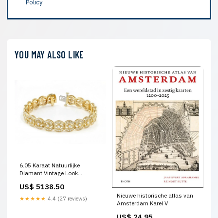
Policy
YOU MAY ALSO LIKE
6.05 Karaat Natuurlijke
Diamant Vintage Look
Tennisarmband Geelgoud
US$ 5138.50
Herenring
Nieuwe historische atlas van
★★★★★
4.4 (27 reviews)
Amsterdam Karel V
US$ 24.95