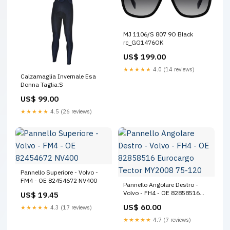
MJ 1106/S 807 9O Black
rc_GG1476OK
US$ 199.00
★★★★★
4.0 (14 reviews)
Calzamaglia Invernale Esa
Donna Taglia:S
US$ 99.00
★★★★★
4.5 (26 reviews)
Pannello Superiore - Volvo -
FM4 - OE 82454672 NV400
Pannello Angolare Destro -
Volvo - FH4 - OE 82858516
US$ 19.45
Eurocargo Tector MY2008 75-
US$ 60.00
★★★★★
4.3 (17 reviews)
120
★★★★★
4.7 (7 reviews)