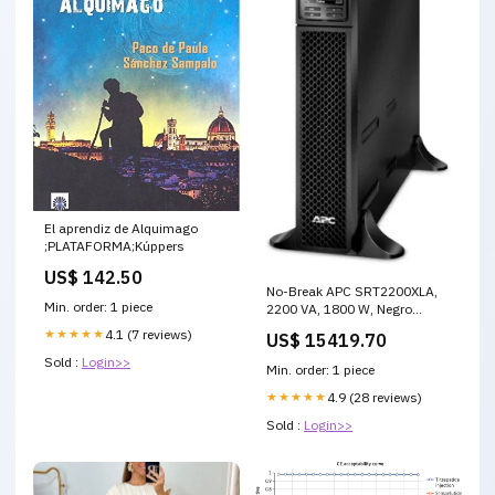
El aprendiz de Alquimago
;PLATAFORMA;Kúppers
US$ 142.50
No-Break APC SRT2200XLA,
Min. order: 1 piece
2200 VA, 1800 W, Negro
Monitores Gaming
★★★★★
4.1 (7 reviews)
US$ 15419.70
Sold :
Login>>
Min. order: 1 piece
★★★★★
4.9 (28 reviews)
Sold :
Login>>