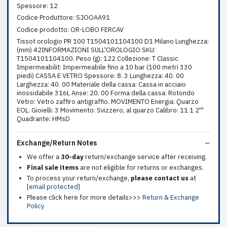
Spessore: 12
Codice Produttore: SJOOAA91
Codice prodotto: OR-LOBO FERCAV
Tissot orologio PR 100 T1504101104100 D1 Milano Lunghezza:
(mm) 42INFORMAZIONI SULL'OROLOGIO SKU:
T1504101104100. Peso (g): 122 Collezione: T Classic
Impermeabilit: Impermeabile fino a 10 bar (100 metri 330
piedi) CASSA E VETRO Spessore: 8. 3 Lunghezza: 40. 00
Larghezza: 40. 00 Materiale della cassa: Cassa in acciaio
inossidabile 316L Anse: 20. 00 Forma della cassa: Rotondo
Vetro: Vetro zaffiro antigraffio. MOVIMENTO Energia: Quarzo
EOL. Gioielli: 3 Movimento: Svizzero, al quarzo Calibro: 11 1 2'''
Quadrante: HMsD
Exchange/Return Notes
We offer a
30-day
return/exchange service after receiving.
Final sale items
are not eligible for returns or exchanges.
To process your return/exchange,
please contact us
at
[email protected]
Please click here for more details>>>
Return & Exchange
Policy