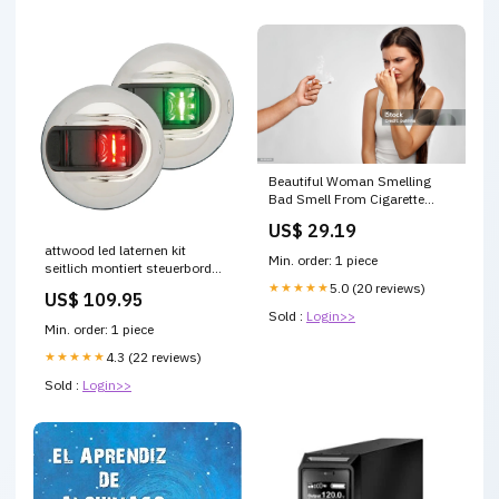
Beautiful Woman Smelling
Bad Smell From Cigarette
Stock Photo - Download
US$ 29.19
Image Now - Addiction, Adult,
attwood led laternen kit
Adults Only
Min. order: 1 piece
seitlich montiert steuerbord
heck 12v 2nm 19009 2015
★★★★★
5.0 (20 reviews)
US$ 109.95
BL221772
Sold :
Login>>
Min. order: 1 piece
★★★★★
4.3 (22 reviews)
Sold :
Login>>