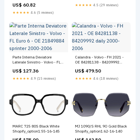
82056840 - 21445302 daily
US$ 60.82
★★★★★
4.5 (29 reviews)
1996
★★★★★
4.6 (5 reviews)
Parte Interna Deviatore
Calandra - Volvo - FH 2021 -
Laterale Sinistro - Volvo - FL
OE 84281138 - 84209992
Euro 6 - OE 21849884 sprinter
daily 2000-2006
US$ 127.36
US$ 479.50
2000-2006
★★★★★
4.9 (15 reviews)
★★★★★
4.6 (18 reviews)
MARC 725 80S Black White
MJ 1090/S RHL 9O Gold Black
Shopify_option1:55-16-145
Shopify_option1:62-16-140
US$ 175.00
US$ 142.50