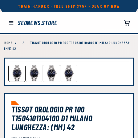
TRAIN HARDER · FREE SHIP $75+ · GEAR UP NOW
SEONEWS.STORE
HOME
/
/
TISSOT OROLOGIO PR 100 T1504101104100 D1 MILANO LUNGHEZZA:
(MM) 42
TISSOT OROLOGIO PR 100
T1504101104100 D1 MILANO
LUNGHEZZA: (MM) 42
SKU: 45062313981