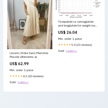
Tirzepatide vs semaglutide
and liraglutide for weight loss
in patients with overweight or
US$ 26.04
obesity without diabetes: A
short-term cost-effectiveness
Min. order: 1 piece
analysis in the United States
★★★★★
5.0 (23 reviews)
Sold :
Login>>
Levoire | Robe Sans Manches
Plissée vêtements-ai
US$ 62.99
Min. order: 1 piece
★★★★★
4.2 (20 reviews)
Sold :
Login>>