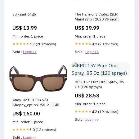
sd kaart 64gb
The Harmony Codex (2LP)
Manifesto [ 2020 Version ]
US$ 13.99
US$ 39.99
Min. order: 1 piece
Min. order: 1 piece
★★★★★
4.7 (28 reviews)
★★★★★
4.7 (20 reviews)
Sold :
Login>>
Sold :
Login>>
BPC-157 Pure Oral Spray, .85
Oz (120 sprays)
US$ 28.58
Andy-02 FT1333 52J
Min. order: 1 piece
Shopify_option1:55-21-145
★★★★★
4.2 (19 reviews)
US$ 160.00
Sold :
Login>>
Min. order: 1 piece
★★★★★
5.0 (12 reviews)
Sold :
Login>>