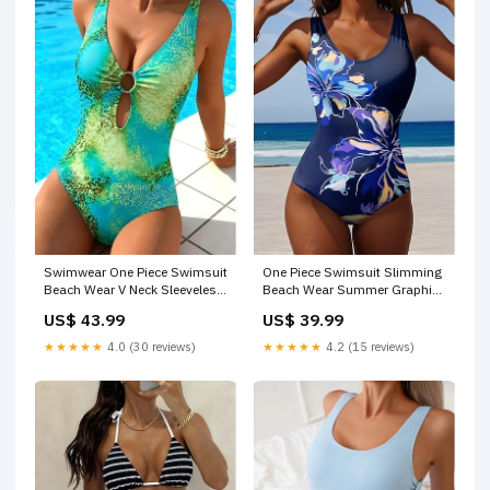
Swimwear One Piece Swimsuit
One Piece Swimsuit Slimming
Beach Wear V Neck Sleeveless
Beach Wear Summer Graphic
Bathing Suits Size:S
U Neck Sleeveless Bathing
US$ 43.99
US$ 39.99
Suits Color:Color 1
★★★★★
4.0 (30 reviews)
★★★★★
4.2 (15 reviews)