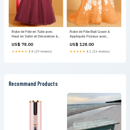
Robe de Fille en Tulle avec
Robe de Fille Ball Gown à
Haut en Satin et Décoration à
Appliqués Floraux avec
la Taille en Diamant Cannelle
Accents de Papillons 3D
US$ 78.00
US$ 128.00
Rose K-Homecoming
Orange Martina
★★★★★
4.8 (29 reviews)
★★★★★
4.1 (16 reviews)
Recommand Products