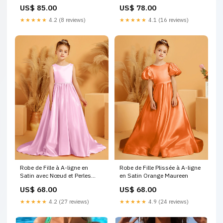
Illusion Régence Ellen
la Taille en Diamant Ivoire
US$ 85.00
US$ 78.00
10.30-zhang-ss
★★★★★
4.2 (8 reviews)
★★★★★
4.1 (16 reviews)
Robe de Fille à A-ligne en
Robe de Fille Plissée à A-ligne
Satin avec Nœud et Perles
en Satin Orange Maureen
Rose Bonbon Taille:8
US$ 68.00
US$ 68.00
★★★★★
4.2 (27 reviews)
★★★★★
4.9 (24 reviews)