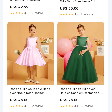
Tulle Sans Manches à Col
Vacation Beach Wear Graphic
Illusion Jade Lanice
US$ 42.99
US$ 85.00
Halter Neck Sleeveless Bathing
Suits Color:Color 1
★★★★★
4.1 (23 reviews)
★★★★★
4.4 (6 reviews)
Robe de Fille Courte à A-ligne
Robe de Fille en Tulle avec
avec Nœud Rose Bonbon
Haut en Satin et Décoration à
Wendy
la Taille en Diamant Emeraude
US$ 48.00
US$ 78.00
Cherry
★★★★★
4.3 (22 reviews)
★★★★★
4.4 (23 reviews)