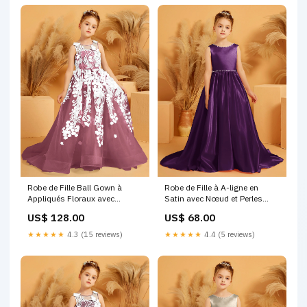
Robe de Fille Ball Gown à
Robe de Fille à A-ligne en
Appliqués Floraux avec
Satin avec Nœud et Perles
Accents de Papillons 3D Mûre
Raisin Ash
US$ 128.00
US$ 68.00
Clara
★★★★★
4.3 (15 reviews)
★★★★★
4.4 (5 reviews)