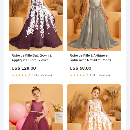
Robe de Fille Ball Gown à
Robe de Fille à A-ligne en
Appliqués Floraux avec
Satin avec Nœud et Perles
Accents de Papillons 3D
Taupe Taille:5
US$ 128.00
US$ 68.00
Cabernet Beulah
★★★★★
4.6 (17 reviews)
★★★★★
4.4 (18 reviews)