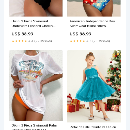
Bikini 2 Piece Swimsuit
American Independence Day
Underwire Leopard Cheeky
Swimwear Bikini Briefs
Vacation Beach Wear
Swimsuit Vacation Graphic
US$ 38.99
US$ 36.99
Strapless Sleeveless Bathing
Flag Halter Neck Sleeveless
Suits P33074
Bathing Suits P32169
★★★★★
4.3 (22 reviews)
★★★★★
4.8 (20 reviews)
Bikini 3 Piece Swimsuit Palm
Robe de Fille Courte Plissé en
Cheeky Slim Backless