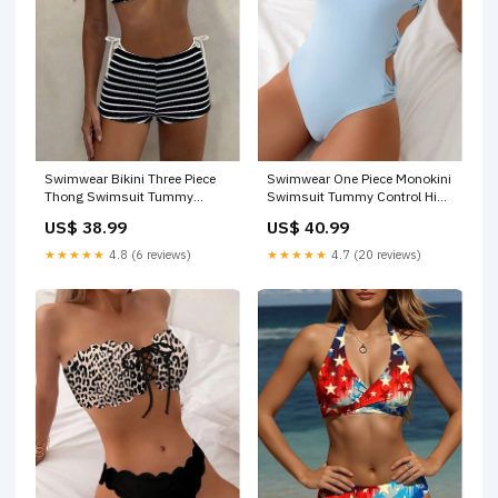
Swimwear Bikini Three Piece
Swimwear One Piece Monokini
Thong Swimsuit Tummy
Swimsuit Tummy Control High
Control High Waist Slim
Waist Slim Backless Vacation
US$ 38.99
US$ 40.99
Backless Vacation Beach
Beach Wear Color Scoop Neck
Wear Striped Halter Neck
Sleeveless Bathing Suits V
★★★★★
4.8 (6 reviews)
★★★★★
4.7 (20 reviews)
Sleeveless Bathing Suits
Neck
Size:S