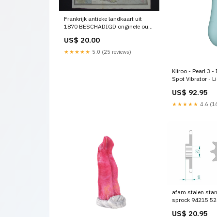
Frankrijk antieke landkaart uit
1870 BESCHADIGD originele oude
kaart Frankrijk departementen
US$ 20.00
Kirgizië
★★★★★
5.0 (25 reviews)
Kiiroo - Pearl 3 -
Spot Vibrator - 
Post_Brievenbu
US$ 92.95
★★★★★
4.6 (16
afam stalen sta
sprock 94215 52
kawasaki-vulca
US$ 20.95
-800-1999-esi7