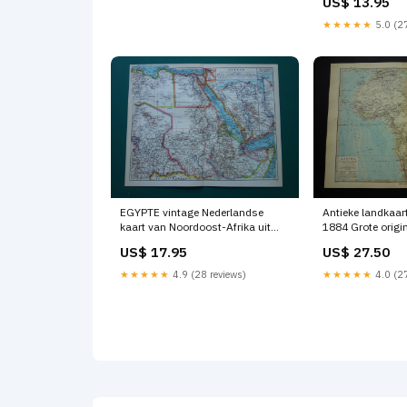
US$ 13.95
★★★★★
5.0 (27
EGYPTE vintage Nederlandse
Antieke landkaart
kaart van Noordoost-Afrika uit
1884 Grote origi
1932 met Suezkanaal Caïro
oude handgekleur
US$ 17.95
US$ 27.50
Nijldelta landkaart - originele oude
van Afrikaans co
kaarten Württemberg
★★★★★
4.9 (28 reviews)
★★★★★
4.0 (27