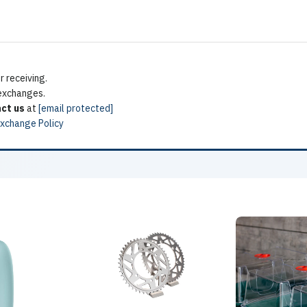
 receiving.
 exchanges.
ct us
at
[email protected]
Exchange Policy