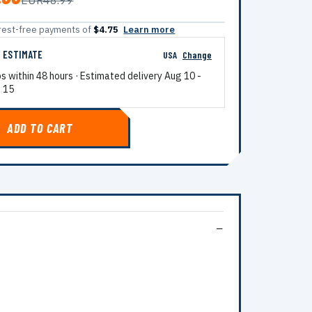
EUR48.99
terest-free payments of
$4.75
Learn more
G ESTIMATE
USA
Change
ps within 48 hours · Estimated delivery
Aug 10
-
 15
ADD TO CART