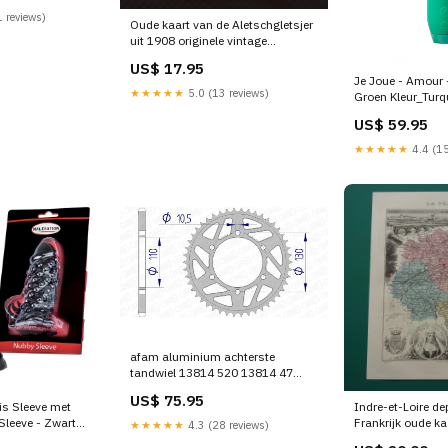
 reviews)
Oude kaart van de Aletschgletsjer
uit 1908 originele vintage
landkaart Aletschgebied
US$ 17.95
Zwitserland Bergtoppen
Je Joue - Amour -
★★★★★
5.0 (13 reviews)
Groen Kleur_Turq
US$ 59.95
★★★★★
4.4 (15
afam aluminium achterste
tandwiel 13814 520 13814 47
vespa-vespa-gts-125-4t-iget-e4-
US$ 75.95
125-2019-esi5876749
is Sleeve met
Indre-et-Loire d
Sleeve - Zwart
Frankrijk oude k
★★★★★
4.3 (28 reviews)
originele antieke