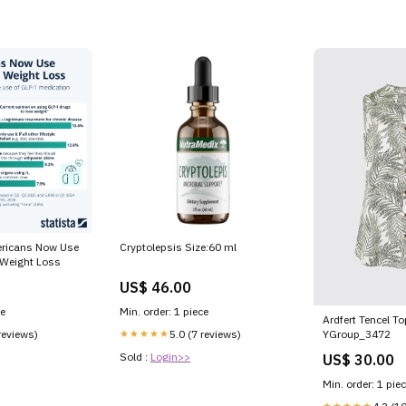
mericans Now Use
Cryptolepsis Size:60 ml
 Weight Loss
US$ 46.00
ce
Min. order: 1 piece
Ardfert Tencel T
reviews)
★★★★★
5.0 (7 reviews)
YGroup_3472
Sold :
Login>>
US$ 30.00
Min. order: 1 pie
★★★★★