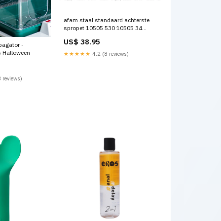
afam staal standaard achterste
spropet 10505 530 10505 34
ktm-250-exc-f-six-days-250-
US$ 38.95
2021-esi9699001
opagator -
s Halloween
★★★★★
4.2 (8 reviews)
 reviews)