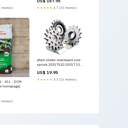
US$ 187.95
ten Dakar
Huidskleur Maat:S
 reviews)
★★★★★
4.7 (30 reviews)
afam stalen standaard voor
sprock 20317520 20317 13
ducati-1100-hypermotard-evo-
US$ 19.95
sp-1100-2011-esi8301028
★★★★★
4.3 (16 reviews)
d - 30 L - DCM
oor homepage)
 reviews)