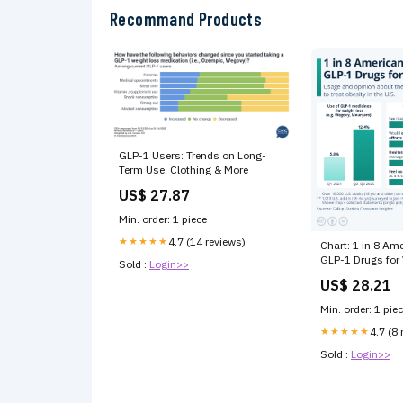
Recommand Products
GLP-1 Users: Trends on Long-
Term Use, Clothing & More
US$ 27.87
Min. order: 1 piece
★★★★★
4.7 (14 reviews)
Chart: 1 in 8 A
GLP-1 Drugs for
Sold :
Login>>
US$ 28.21
Min. order: 1 pie
★★★★★
4.7 (8 
Sold :
Login>>