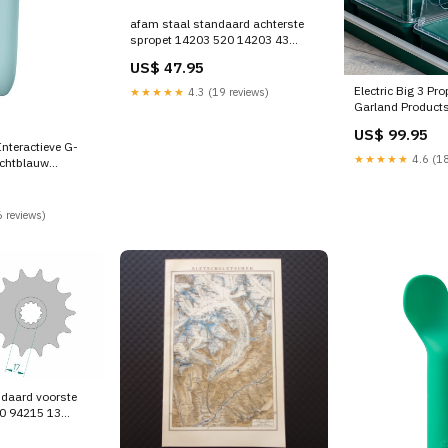
afam staal standaard achterste
spropet 14203 520 14203 43
suzuki-gsx-r-600-600-1998-
US$ 47.95
esi5766756
Electric Big 3 Pr
★★★★★
4.3 (19 reviews)
Garland Product
US$ 99.95
 Interactieve G-
★★★★★
4.6 (18
Lichtblauw
s
 reviews)
ndaard voorste
0 94215 13
n-800--vn800a-
313129