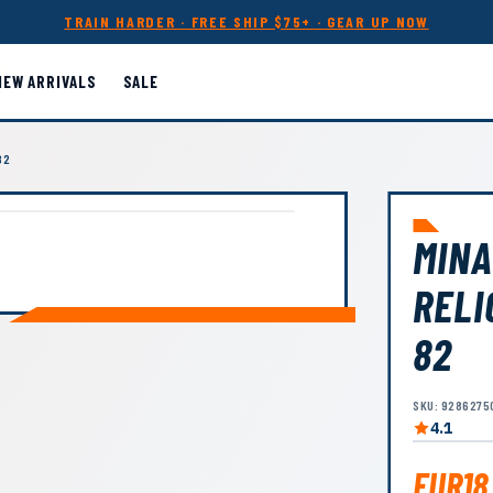
TRAIN HARDER · FREE SHIP $75+ · GEAR UP NOW
NEW ARRIVALS
SALE
82
MINA
RELI
82
SKU: 9286275
4.1
EUR18