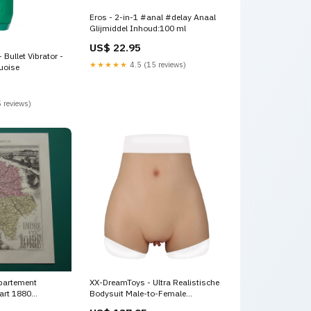
Eros - 2-in-1 #anal #delay Anaal
Glijmiddel Inhoud:100 ml
US$ 22.95
 Bullet Vibrator -
★★★★★
4.5 (15 reviews)
uoise
 reviews)
epartement
XX-DreamToys - Ultra Realistische
aart 1880
Bodysuit Male-to-Female
 landkaart Tours
Vrouwentorso met Vagina - Lichte