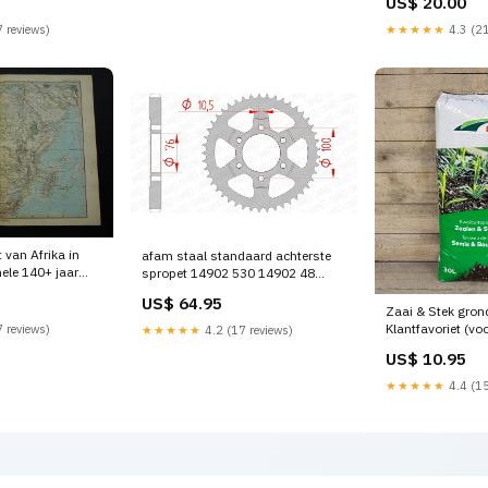
US$ 20.00
historische kaar
 reviews)
★★★★★
4.3 (21
 van Afrika in
afam staal standaard achterste
nele 140+ jaar
spropet 14902 530 14902 48
de kaart poster
derbi-senda-50-r-x-race-50-
US$ 64.95
ntinent Thailand
2008-esi6597266
Zaai & Stek gron
Klantfavoriet (v
 reviews)
★★★★★
4.2 (17 reviews)
US$ 10.95
★★★★★
4.4 (15