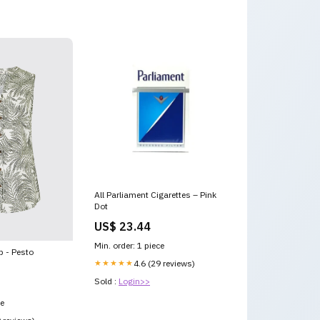
All Parliament Cigarettes – Pink
Dot
US$ 23.44
Min. order: 1 piece
op - Pesto
★★★★★
4.6 (29 reviews)
Sold :
Login>>
ce