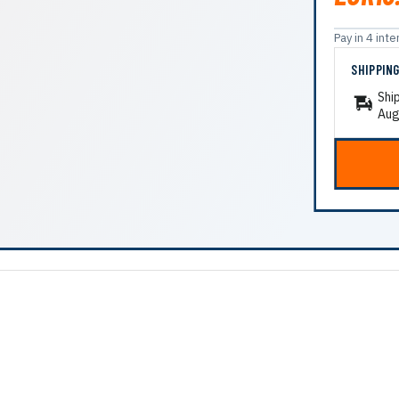
Pay in 4 in
SHIPPIN
Shi
Aug