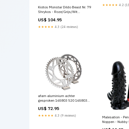
★★★★★
4.2 (11
Kiotos Monstar Dildo Beast Nr. 79
Shrykos - Roze/Grijs/Wit
Bondageset
US$ 104.95
★★★★★
4.3 (24 reviews)
afam aluminium achter
gesproken 165803 520 165803
45 honda-vfr-1200-f-abs--sc63-
US$ 72.95
-1200-2010-esi8369744
★★★★★
4.3 (9 reviews)
Malesation - Pen
Noppen - Nubby 
Merk_Kawaii