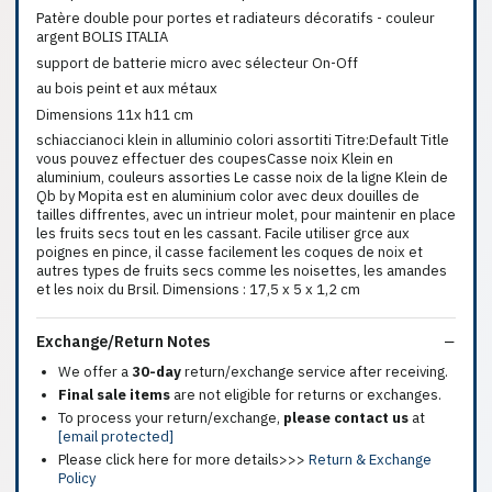
Patère double pour portes et radiateurs décoratifs - couleur
argent BOLIS ITALIA
support de batterie micro avec sélecteur On-Off
au bois peint et aux métaux
Dimensions 11x h11 cm
schiaccianoci klein in alluminio colori assortiti Titre:Default Title
vous pouvez effectuer des coupesCasse noix Klein en
aluminium, couleurs assorties Le casse noix de la ligne Klein de
Qb by Mopita est en aluminium color avec deux douilles de
tailles diffrentes, avec un intrieur molet, pour maintenir en place
les fruits secs tout en les cassant. Facile utiliser grce aux
poignes en pince, il casse facilement les coques de noix et
autres types de fruits secs comme les noisettes, les amandes
et les noix du Brsil. Dimensions : 17,5 x 5 x 1,2 cm
Exchange/Return Notes
We offer a
30-day
return/exchange service after receiving.
Final sale items
are not eligible for returns or exchanges.
To process your return/exchange,
please contact us
at
[email protected]
Please click here for more details>>>
Return & Exchange
Policy