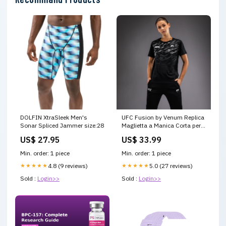
DOLFIN XtraSleek Men's
UFC Fusion by Venum Replica
Sonar Spliced Jammer size:28
Maglietta a Manica Corta per
Donna - Nero gslink-VENUM-
US$ 27.95
US$ 33.99
04591
Min. order: 1 piece
Min. order: 1 piece
★★★★★
4.8 (9 reviews)
★★★★★
5.0 (27 reviews)
Sold :
Login>>
Sold :
Login>>