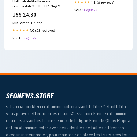
Elettrodi defibrillazione
★★★★★
4.1 (6 reviews)
compatibili SCHILLER Plug 2 -
Sold :
Login>>
Adulti forbici
US$ 24.80
Min. order: 1 piece
★★★★★
4.0 (23 reviews)
Sold :
Login>>
SEONEWS.STORE
schiaccianoci klein in alluminio colori assortiti Titre:Default Title
vous pouvez effectuer des coupesCasse noix Klein en aluminium,
couleurs assorties Le casse noix de la ligne Klein de Qb by Mopita
est en aluminium color avec deux douilles de tailles diffrentes,
avec un intrieur molet, pour maintenir en place les fruits secs tout