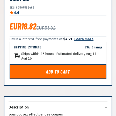
SKU: 80507562463
4.4
EUR18.82
EUR55.82
Pay in 4 interest-free payments of
$4.71
Learn more
SHIPPING ESTIMATE
USA
Change
Ships within 48 hours · Estimated delivery
Aug 11
-
Aug 16
ADD TO CART
Description
vous pouvez effectuer des coupes