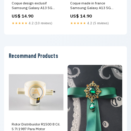
Coque design exclusif
Coque made in france
Samsung Galaxy A13 5G
Samsung Galaxy A13 5G
Summer | Housse antichocs
Summer Days - Silicone -
US$ 14.90
US$ 14.90
Silicone, Motif Nature tropical
Motif Floral ile
★★★★★
4.2 (10 reviews)
★★★★★
4.2 (5 reviews)
Recommand Products
Rotor Distribuidor R1500 8 Cil.
5.7l 1987 Para Motor