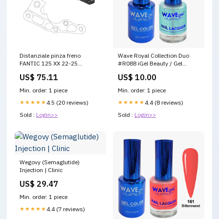
Distanziale pinza freno
Wave Royal Collection Duo
FANTIC 125 XX 22-25
#R088 iGel Beauty / Gel
anteriore 270 mm - Moto
Extension / Soft Gel / Soft Gel
US$ 75.11
US$ 10.00
Master tm-mx-300-2019-
Tips
esi5113626
Min. order: 1 piece
Min. order: 1 piece
★★★★★
4.5 (20 reviews)
★★★★★
4.4 (8 reviews)
Sold :
Login>>
Sold :
Login>>
Wegovy (Semaglutide)
Injection | Clinic
US$ 29.47
Min. order: 1 piece
★★★★★
4.4 (7 reviews)