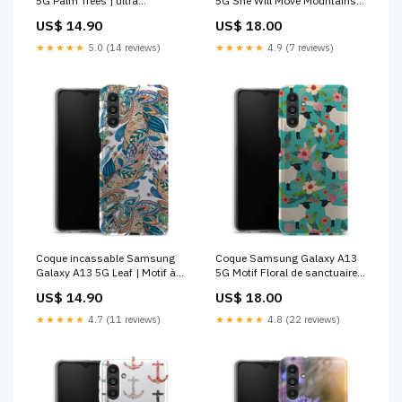
5G Palm Trees | ultra
5G She Will Move Mountains
protection, Silicone, Motif
customify
US$ 14.90
US$ 18.00
Nature Bleu lamour
★★★★★
5.0 (14 reviews)
★★★★★
4.9 (7 reviews)
Coque incassable Samsung
Coque Samsung Galaxy A13
Galaxy A13 5G Leaf | Motif à
5G Motif Floral de sanctuaire
fleurs printemps Coque
de ferme de moutons Coque
US$ 14.90
US$ 18.00
Huawei P30 LITE Jeux
Samsung Galaxy a21s Pour
Les Filles
★★★★★
4.7 (11 reviews)
★★★★★
4.8 (22 reviews)