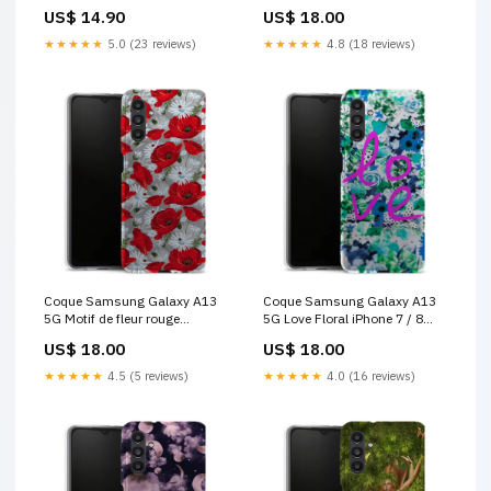
géométrique faux glitter
US$ 14.90
US$ 18.00
marbre argent
★★★★★
5.0 (23 reviews)
★★★★★
4.8 (18 reviews)
Coque Samsung Galaxy A13
Coque Samsung Galaxy A13
5G Motif de fleur rouge
5G Love Floral iPhone 7 / 8
Parachute
Plus Manga
US$ 18.00
US$ 18.00
★★★★★
4.5 (5 reviews)
★★★★★
4.0 (16 reviews)