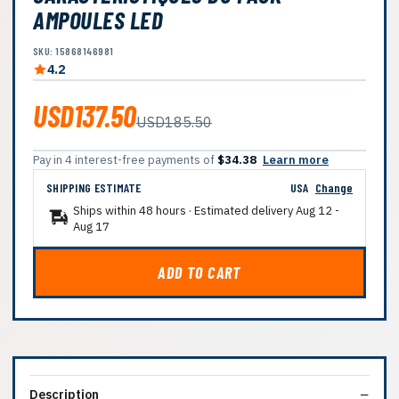
AMPOULES LED
SKU: 15868146981
4.2
USD137.50
USD185.50
Pay in 4 interest-free payments of
$34.38
Learn more
SHIPPING ESTIMATE
USA
Change
Ships within 48 hours · Estimated delivery
Aug 12
-
Aug 17
ADD TO CART
Description