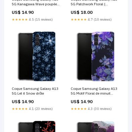
5G Kanagawa Wave poupées
5G Patchwork Floral |
lol
résistante aux chocs, Silicone,
US$ 14.90
US$ 18.00
à Fleurs moto de sport
★★★★★
4.5 (15 reviews)
★★★★★
4.7 (10 reviews)
Coque Samsung Galaxy A13
Coque Samsung Galaxy A13
5G Let it Snow drôle
5G Motif Floral de minuit
coque vintage samsung
US$ 14.90
US$ 14.90
★★★★★
4.1 (23 reviews)
★★★★★
4.3 (30 reviews)