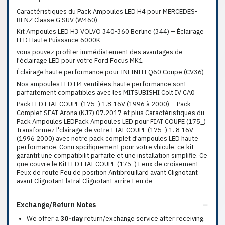
Caractéristiques du Pack Ampoules LED H4 pour MERCEDES-
BENZ Classe G SUV (W460)
Kit Ampoules LED H3 VOLVO 340-360 Berline (344) – Éclairage
LED Haute Puissance 6000K
vous pouvez profiter immédiatement des avantages de
l'éclairage LED pour votre Ford Focus MK1
Éclairage haute performance pour INFINITI Q60 Coupe (CV36)
Nos ampoules LED H4 ventilées haute performance sont
parfaitement compatibles avec les MITSUBISHI Colt IV CA0
Pack LED FIAT COUPE (175_) 1.8 16V (1996 à 2000) – Pack
Complet SEAT Arona (KJ7) 07.2017 et plus Caractéristiques du
Pack Ampoules LEDPack Ampoules LED pour FIAT COUPE (175_)
Transformez l'clairage de votre FIAT COUPE (175_) 1. 8 16V
(1996 2000) avec notre pack complet d'ampoules LED haute
performance. Conu spcifiquement pour votre vhicule, ce kit
garantit une compatibilit parfaite et une installation simplifie. Ce
que couvre le Kit LED FIAT COUPE (175_) Feux de croisement
Feux de route Feu de position Antibrouillard avant Clignotant
avant Clignotant latral Clignotant arrire Feu de
Exchange/Return Notes
We offer a
30-day
return/exchange service after receiving.