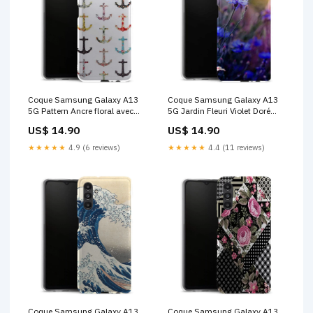
Coque Samsung Galaxy A13
Coque Samsung Galaxy A13
5G Pattern Ancre floral avec
5G Jardin Fleuri Violet Doré
rose | Housse anti rayure
Parachute
US$ 14.90
US$ 14.90
motif floral marine BasketBall
★★★★★
4.9 (6 reviews)
★★★★★
4.4 (11 reviews)
Coque Samsung Galaxy A13
Coque Samsung Galaxy A13