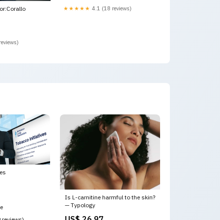
★★★★★
4.1 (18 reviews)
r:Corallo
reviews)
ves
Is L-carnitine harmful to the skin?
— Typology
ce
US$ 26.97
9 reviews)