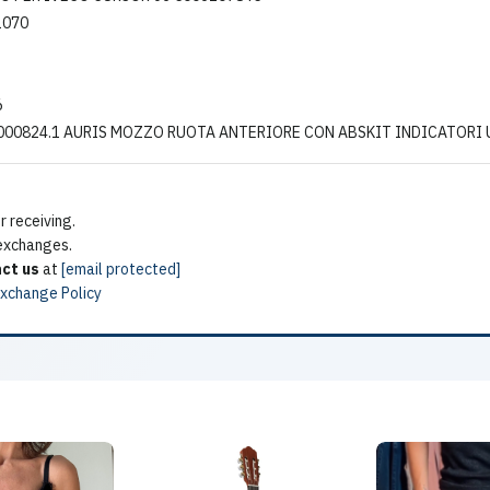
1070
6
 000824.1 AURIS MOZZO RUOTA ANTERIORE CON ABSKIT INDICATORI U
 receiving.
 exchanges.
ct us
at
[email protected]
Exchange Policy