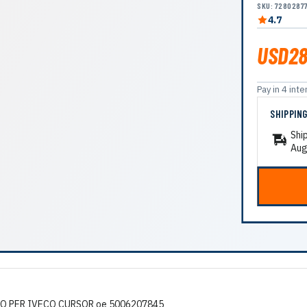
SKU: 7280287
4.7
USD28
Pay in 4 in
SHIPPIN
Shi
Aug
 PER IVECO CURSOR oe 5006207845