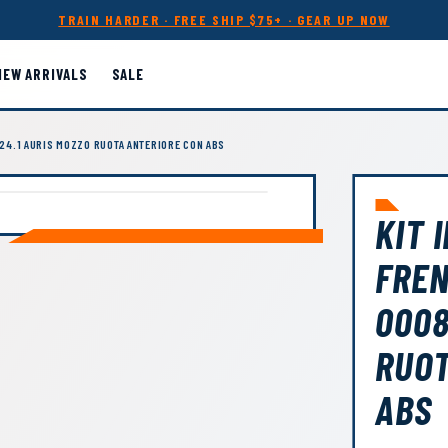
TRAIN HARDER · FREE SHIP $75+ · GEAR UP NOW
NEW ARRIVALS
SALE
824.1 AURIS MOZZO RUOTA ANTERIORE CON ABS
KIT 
FREN
0008
RUOT
ABS