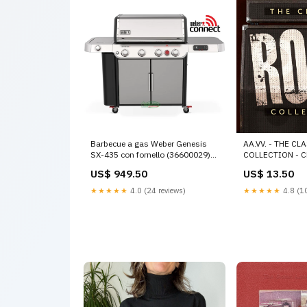
Barbecue a gas Weber Genesis
AA.VV. - THE C
SX-435 con fornello (36600029)
COLLECTION - CD
Google Ads
Accessori
US$ 949.50
US$ 13.50
★★★★★
4.0 (24 reviews)
★★★★★
4.8 (10