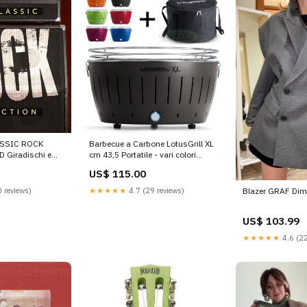
LASSIC ROCK
Barbecue a Carbone LotusGrill XL
 Giradischi e
cm 43,5 Portatile - vari colori
_label_Sconto quantità
US$ 115.00
 reviews)
★★★★★
4.7 (29 reviews)
Blazer GRAF Dim
US$ 103.99
★★★★★
4.6 (22