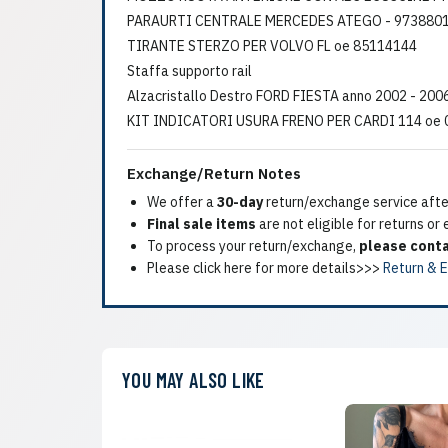
PARAURTI CENTRALE MERCEDES ATEGO - 973880
TIRANTE STERZO PER VOLVO FL oe 85114144
Staffa supporto rail
Alzacristallo Destro FORD FIESTA anno 2002 - 200
KIT INDICATORI USURA FRENO PER CARDI 114 oe
Exchange/Return Notes
We offer a
30-day
return/exchange service after
Final sale items
are not eligible for returns or
To process your return/exchange,
please conta
Please click here for more details>>>
Return & 
YOU MAY ALSO LIKE