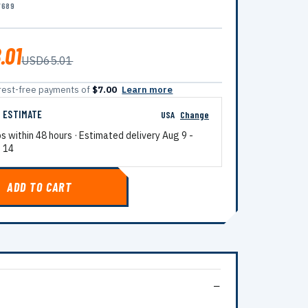
7689
.01
USD65.01
terest-free payments of
$7.00
Learn more
G ESTIMATE
USA
Change
ps within 48 hours · Estimated delivery
Aug 9
-
 14
ADD TO CART