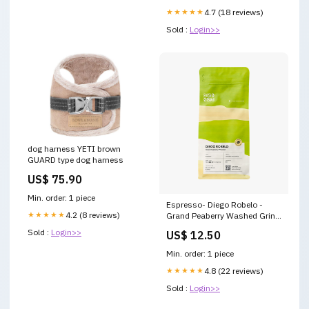
★★★★★
4.7 (18 reviews)
Sold :
Login>>
dog harness YETI brown
GUARD type dog harness
US$ 75.90
Min. order: 1 piece
Espresso- Diego Robelo -
★★★★★
4.2 (8 reviews)
Grand Peaberry Washed Grind
Size:Ground Coffee
Sold :
Login>>
US$ 12.50
Min. order: 1 piece
★★★★★
4.8 (22 reviews)
Sold :
Login>>