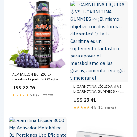
ALPHA LION Burn2O L-
Carnitine Líquido 2000mg –
Quemador de grasa
L-CARNITINA LÍQUIDA 💧VS.
US$ 22.76
termogénico súper libre de
L-CARNITINA GUMMIES 🍬 ¡El
estimulantes con MitoBurn® &
★★★★★
5.0 (29 reviews)
mismo objetivo con dos
CaloriBurn GP®, impulsor del
US$ 25.41
formas diferentes! ✨ La L-
metabolismo, cero calorías,
Carnitina es un suplemento
★★★★★
4.5 (12 reviews)
sin azúcar (31 : Salud y
fantástico para apoyar el
metabolismo de las grasas,
aumentar energía y mejorar el