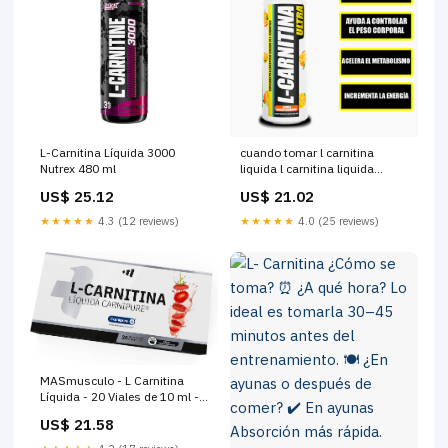
L-Carnitina Líquida 3000
cuando tomar l carnitina
Nutrex 480 ml
liquida l carnitina liquida
contraindicaciones L-
US$ 25.12
US$ 21.02
CARNITINA LÍQUIDA 500 ML
★★★★★
4.3 (12 reviews)
★★★★★
4.0 (25 reviews)
MASmusculo - L Carnitina
Líquida - 20 Viales de 10 ml -
Sabor Fresa - Ayuda a Mejorar
US$ 21.58
la Resistencia y el
Rendimiento Deportivo