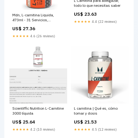
L Carnitina para adelgazar,
todo lo que necesitas saber
US$ 23.63
Mdn, L-carnitina Liquida,
473ml - 31 Servicios,
★★★★★
4.4 (22 reviews)
Carnitina MDN Sports L-
US$ 27.36
Carnitina Liquida
★★★★★
4.6 (26 reviews)
Scientiffic Nutrition L-Carnitine
L carnitina | Qué es, cómo
3000 líquida
tomar y dosis
US$ 25.64
US$ 21.53
★★★★★
4.2 (10 reviews)
★★★★★
4.5 (12 reviews)