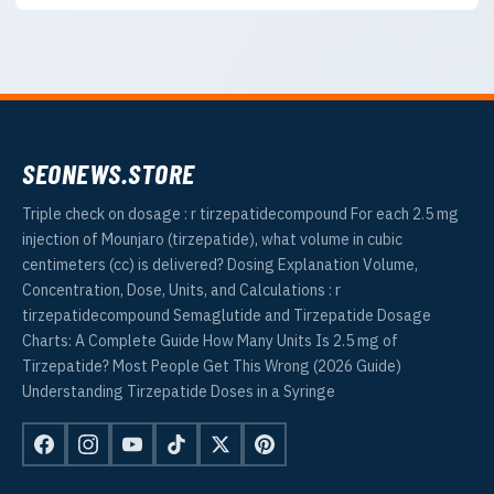
SEONEWS.STORE
Triple check on dosage : r tirzepatidecompound For each 2.5 mg
injection of Mounjaro (tirzepatide), what volume in cubic
centimeters (cc) is delivered? Dosing Explanation Volume,
Concentration, Dose, Units, and Calculations : r
tirzepatidecompound Semaglutide and Tirzepatide Dosage
Charts: A Complete Guide How Many Units Is 2.5 mg of
Tirzepatide? Most People Get This Wrong (2026 Guide)
Understanding Tirzepatide Doses in a Syringe