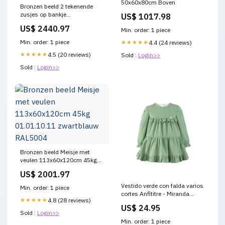
50x60x80cm Boven
Bronzen beeld 2 tekenende
zusjes op bankje
US$ 1017.98
97x52x100cm Kantopsluiting
US$ 2440.97
Min. order: 1 piece
Min. order: 1 piece
★★★★★
4.4 (24 reviews)
★★★★★
4.5 (20 reviews)
Sold :
Login>>
Sold :
Login>>
Bronzen beeld Meisje met
veulen 113x60x120cm 45kg
01.01.10.11 zwartblauw
US$ 2001.97
RAL5004
Vestido verde con falda varios
Min. order: 1 piece
cortes Anfititre - Miranda
★★★★★
4.8 (28 reviews)
Tamaño:8 años
US$ 24.95
Sold :
Login>>
Min. order: 1 piece