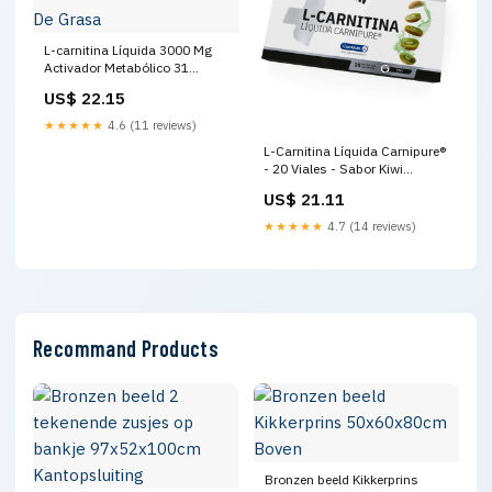
L-carnitina Líquida 3000 Mg
Activador Metabólico 31
Porciones Uso Eficiente De
US$ 22.15
Grasa
★★★★★
4.6 (11 reviews)
L-Carnitina Líquida Carnipure®
- 20 Viales - Sabor Kiwi
MASMUSCULO
US$ 21.11
★★★★★
4.7 (14 reviews)
Recommand Products
Bronzen beeld Kikkerprins