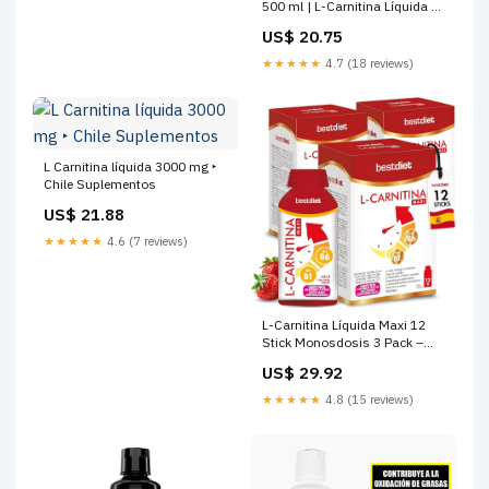
500 ml | L-Carnitina Líquida de
3 gr por toma | Sabores
US$ 20.75
Naranja o Manzana
★★★★★
4.7 (18 reviews)
L Carnitina líquida 3000 mg ‣
Chile Suplementos
US$ 21.88
★★★★★
4.6 (7 reviews)
L-Carnitina Líquida Maxi 12
Stick Monosdosis 3 Pack –
Con Colina, Vitamina B6 y
US$ 29.92
Tiamina – Complemento
Alimenticio Deportivo
★★★★★
4.8 (15 reviews)