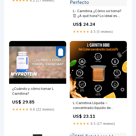
★★★★★
4.2 (17 reviews)
L- Carnitina ¿Cómo se toma?
⏰ ¿A qué hora? Lo ideal es
tomarla 30–45 minutos antes
US$ 24.24
del entrenamiento. 🍽️ ¿En
ayunas o después de comer?
★★★★★
4.5 (5 reviews)
✔️ En ayunas Absorción más
rápida. Perfecto
¿Cuándo y cómo tomar L
Carnitina?
US$ 29.85
L-Carnitina Líquida –
concentrado líquido de
★★★★★
4.4 (22 reviews)
carnitina
US$ 23.11
★★★★★
4.5 (17 reviews)