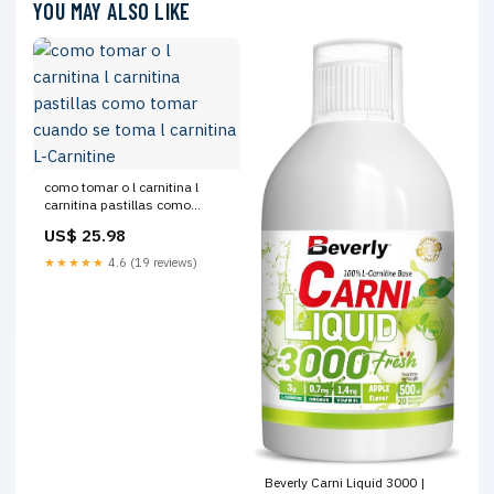
YOU MAY ALSO LIKE
como tomar o l carnitina l
carnitina pastillas como
tomar cuando se toma l
US$ 25.98
carnitina L-Carnitine
★★★★★
4.6 (19 reviews)
Beverly Carni Liquid 3000 |