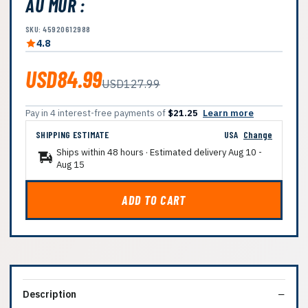
AU MUR :
SKU: 45920612988
4.8
USD84.99
USD127.99
Pay in 4 interest-free payments of
$21.25
Learn more
SHIPPING ESTIMATE
USA
Change
Ships within 48 hours · Estimated delivery
Aug 10
-
Aug 15
ADD TO CART
Description