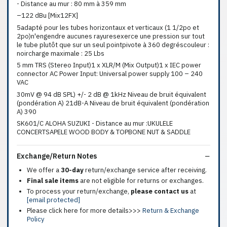
- Distance au mur : 80 mm à 359 mm
–122 dBu [Mix12FX]
5adapté pour les tubes horizontaux et verticaux (1 1/2po et
2po)n'engendre aucunes rayuresexerce une pression sur tout
le tube plutôt que sur un seul pointpivote à 360 degréscouleur :
noircharge maximale : 25 Lbs
5 mm TRS (Stereo Input)1 x XLR/M (Mix Output)1 x IEC power
connector AC Power Input: Universal power supply 100 – 240
VAC
30mV @ 94 dB SPL) +/- 2 dB @ 1kHz Niveau de bruit équivalent
(pondération A) 21dB-A Niveau de bruit équivalent (pondération
A) 390
SK601/C ALOHA SUZUKI - Distance au mur :UKULELE
CONCERTSAPELE WOOD BODY & TOPBONE NUT & SADDLE
Exchange/Return Notes
We offer a
30-day
return/exchange service after receiving.
Final sale items
are not eligible for returns or exchanges.
To process your return/exchange,
please contact us
at
[email protected]
Please click here for more details>>>
Return & Exchange
Policy