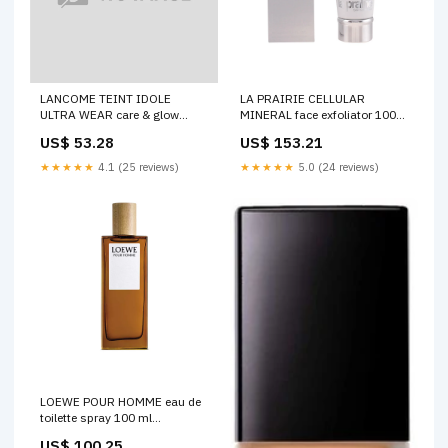
LANCOME TEINT IDOLE
LA PRAIRIE CELLULAR
ULTRA WEAR care & glow
MINERAL face exfoliator 100
#520W 30 ml Dentifrice pour
ml Poudres de finition
US$ 53.28
US$ 153.21
enfants
★★★★★
4.1 (25 reviews)
★★★★★
5.0 (24 reviews)
LOEWE POUR HOMME eau de
toilette spray 100 ml
Peigne/brosse pour teinture
US$ 100.25