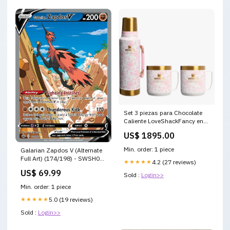
Set 3 piezas para Chocolate
Caliente LoveShackFancy en
Coquette Bow Chantilly "Pre-
US$ 1895.00
Venta" Owala FreeSip
Min. order: 1 piece
Galarian Zapdos V (Alternate
Full Art) (174/198) - SWSH06:
★★★★★
4.2 (27 reviews)
Chilling Reign Shiny Holo Rare
US$ 69.99
Sold :
Login>>
Min. order: 1 piece
★★★★★
5.0 (19 reviews)
Sold :
Login>>