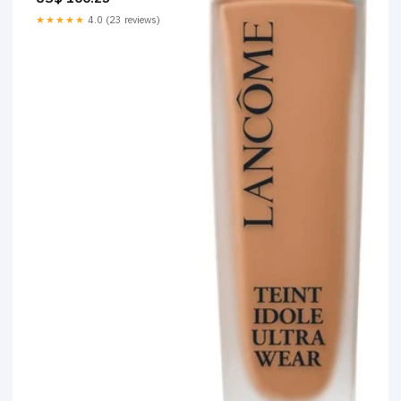
capillaire
★★★★★
4.0 (23 reviews)