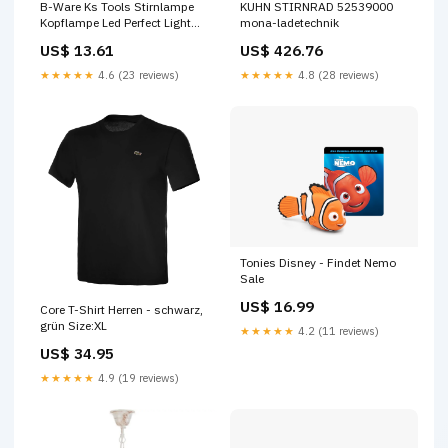
B-Ware Ks Tools Stirnlampe
KUHN STIRNRAD 52539000
Kopflampe Led Perfect Light
mona-ladetechnik
Fokus Rot Batterie 140 Lm
US$ 13.61
US$ 426.76
Wärmedecke
★★★★★
4.6 (23 reviews)
★★★★★
4.8 (28 reviews)
Tonies Disney - Findet Nemo
Sale
US$ 16.99
Core T-Shirt Herren - schwarz,
grün Size:XL
★★★★★
4.2 (11 reviews)
US$ 34.95
★★★★★
4.9 (19 reviews)