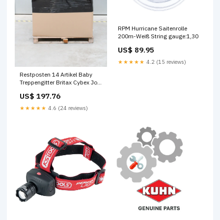
RPM Hurricane Saitenrolle
200m-Weiß String gauge:1,30
US$ 89.95
★★★★★
4.2 (15 reviews)
Restposten 14 Artikel Baby
Treppengitter Britax Cybex Joie
Maxi-Cosi Zubehör Spektrum-
US$ 197.76
Analysatoren
★★★★★
4.6 (24 reviews)