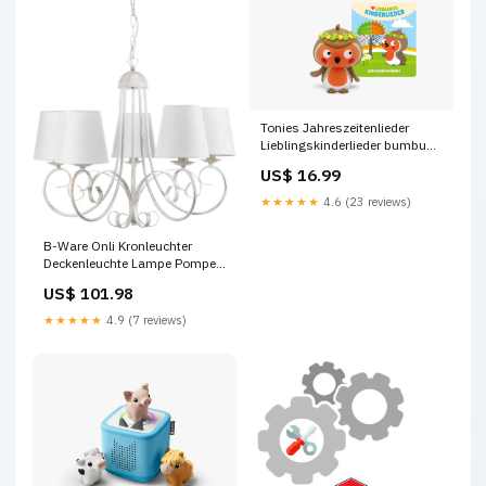
Tonies Jahreszeitenlieder
Lieblingskinderlieder bumbu
toys
US$ 16.99
★★★★★
4.6 (23 reviews)
B-Ware Onli Kronleuchter
Deckenleuchte Lampe Pompei
Lampenschirm Weiß Metall
US$ 101.98
Textil Led Philips Lightning
★★★★★
4.9 (7 reviews)