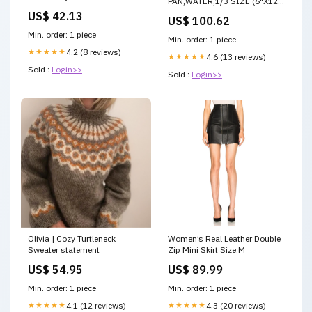
PAN,WATER,1/3 SIZE (6"X12")
SubCategory_Other_Exterior
ENC
US$ 42.13
US$ 100.62
Min. order: 1 piece
Min. order: 1 piece
★★★★★
4.2 (8 reviews)
★★★★★
4.6 (13 reviews)
Sold :
Login>>
Sold :
Login>>
Olivia | Cozy Turtleneck
Women’s Real Leather Double
Sweater statement
Zip Mini Skirt Size:M
US$ 54.95
US$ 89.99
Min. order: 1 piece
Min. order: 1 piece
★★★★★
4.1 (12 reviews)
★★★★★
4.3 (20 reviews)