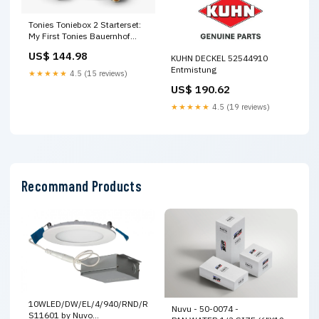
Tonies Toniebox 2 Starterset:
My First Tonies Bauernhof
Tonies Bundle himmelblau
US$ 144.98
KUHN DECKEL 52544910
Schleich
Entmistung
★★★★★
4.5 (15 reviews)
US$ 190.62
★★★★★
4.5 (19 reviews)
Recommand Products
10WLED/DW/EL/4/940/RND/RD
Nuvu - 50-0074 -
S11601 by Nuvo