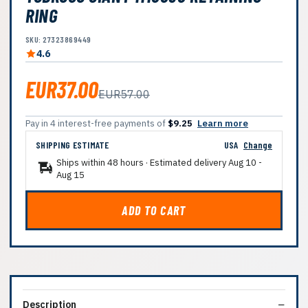
RING
SKU: 27323869449
4.6
EUR37.00
EUR57.00
Pay in 4 interest-free payments of
$9.25
Learn more
SHIPPING ESTIMATE
USA
Change
Ships within 48 hours · Estimated delivery
Aug 10
-
Aug 15
ADD TO CART
Description