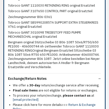
Tobroco GiANT 1110030 RETAINING RING original Ersatzteil
Tobroco GiANT 3107650 CONTROL PART original Ersatzteil
Zeichnungsnummer B06-0361
Tobroco GiANT SBS99020857A SUPPORT EXTRA STEUERKREIS
V761 original Ersatzteil
Tobroco GiANT 3010098 TREIBSTOFF FEED PUMPE
MECHANISCHAL original Ersatzteil
Bergmann original Stützscheibe 03 B06-1087 50x6/R750/650
PE1000 - 406000744 nh-zettwender Tobroco GiANT 1110030
RETAINING RINGOriginal Bergmann Ersatzteil Sttzscheibe 03
B06 1087 50x6 R750 650 PE1000. Artikelnummer 406000744.
Zeichnungsnummer B06 1087. Jetzt online bestellen bei Neyer
Landtechnik, deinem autorisierten A Hndler fr Bergmann
Ersatzetile und Verschleiteile.
Exchange/Return Notes
We offer a
30-day
return/exchange service after receiving.
Final sale items
are not eligible for returns or exchanges.
To process your return/exchange,
please contact us
at
[email protected]
Please click here for more details>>>
Return & Exchange
Policy