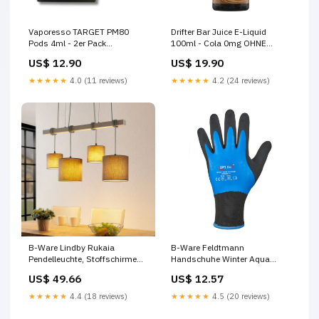
Vaporesso TARGET PM80
Drifter Bar Juice E-Liquid
Pods 4ml - 2er Pack
100ml - Cola 0mg OHNE
Podsystem
Nikotin
US$ 12.90
US$ 19.90
★★★★★
4.0 (11 reviews)
★★★★★
4.2 (24 reviews)
B-Ware Lindby Rukaia
B-Ware Feldtmann
Pendelleuchte, Stoffschirme
Handschuhe Winter Aqua
Grau 4 Fl. Pendelleuchte
Guard Arbeitshandschuhe
US$ 49.66
US$ 12.57
Lampe Leuc979 Rechargeable
Gr.9 12 Paar En511 150mm
Battery
★★★★★
4.4 (18 reviews)
★★★★★
4.5 (20 reviews)