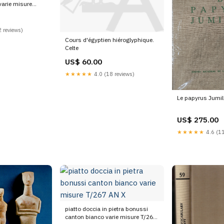
varie misure
50cm
 reviews)
Cours d'égyptien hiéroglyphique.
Celte
US$ 60.00
★★★★★
4.0 (18 reviews)
Le papyrus Jumil
US$ 275.00
★★★★★
4.6 (11
piatto doccia in pietra bonussi
canton bianco varie misure T/267