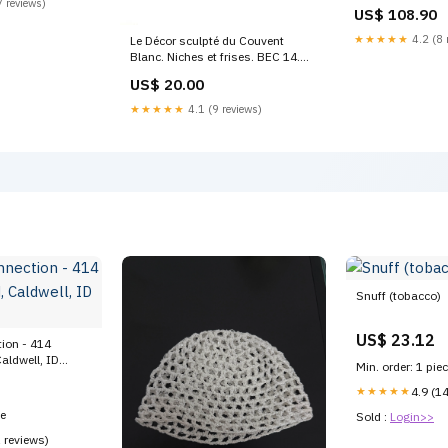
regolabile grigi
 reviews)
US$ 108.90
171839 Titre:Defa
★★★★★
4.2 (8 
Le Décor sculpté du Couvent
Blanc. Niches et frises. BEC 14.
Histoire
US$ 20.00
★★★★★
4.1 (9 reviews)
Snuff (tobacco)
US$ 23.12
ion - 414
aldwell, ID
Min. order: 1 pie
★★★★★
4.9 (1
ce
Sold :
Login>>
1 reviews)