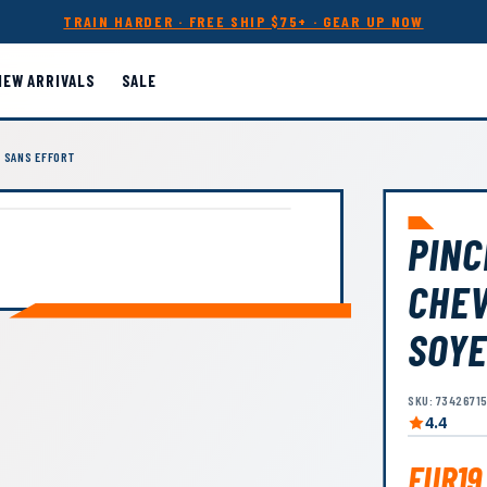
TRAIN HARDER · FREE SHIP $75+ · GEAR UP NOW
NEW ARRIVALS
SALE
T SANS EFFORT
PINC
CHEV
SOYE
SKU: 7342671
4.4
EUR19