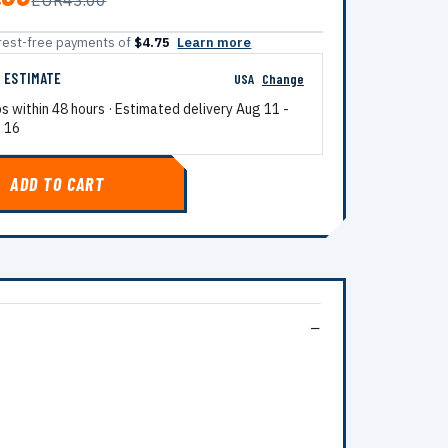
EUR43.00
terest-free payments of
$4.75
Learn more
G ESTIMATE
USA
Change
ps within 48 hours · Estimated delivery
Aug 11
-
 16
ADD TO CART