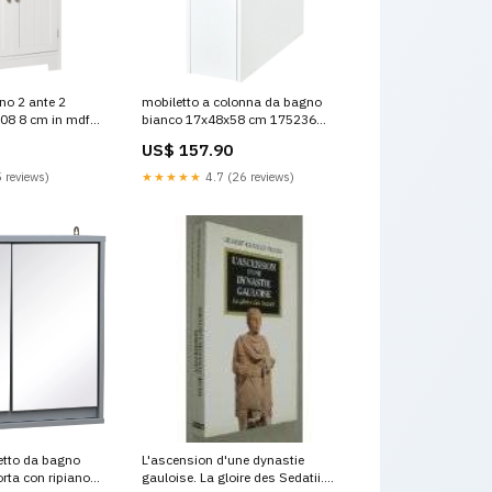
no 2 ante 2
mobiletto a colonna da bagno
08 8 cm in mdf
bianco 17x48x58 cm 175236
031987000A
Titre:Default Title
US$ 157.90
 reviews)
★★★★★
4.7 (26 reviews)
etto da bagno
L'ascension d'une dynastie
rta con ripiano
gauloise. La gloire des Sedatii.