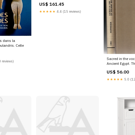
AN X
US$ 161.45
★★★★★
4.4 (15 reviews)
es dans la
oulandris. Celte
Sacred in the voc
 reviews)
Ancient Egypt. T
special reference
US$ 56.00
XX. Grèce
★★★★★
5.0 (12