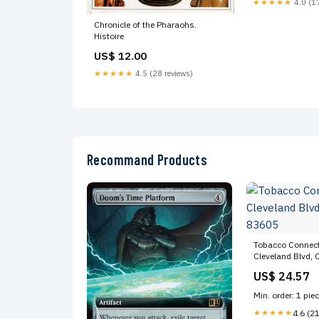
★★★★★
4.0 (17
Chronicle of the Pharaohs.
Histoire
US$ 12.00
★★★★★
4.5 (28 reviews)
Recommand Products
Tobacco Connect
Cleveland Blvd, C
83605
US$ 24.57
Min. order: 1 pie
★★★★★
4.6 (2