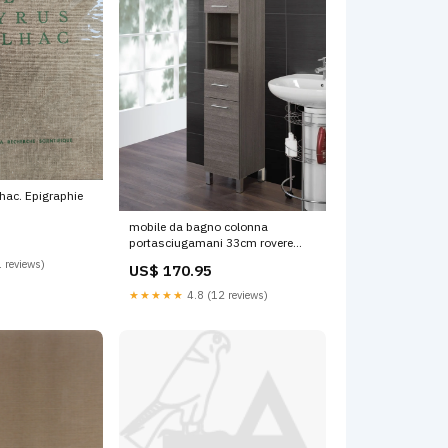
hac. Epigraphie
mobile da bagno colonna
portasciugamani 33cm rovere
scuro 78033 Titre:Default Title
 reviews)
US$ 170.95
★★★★★
4.8 (12 reviews)