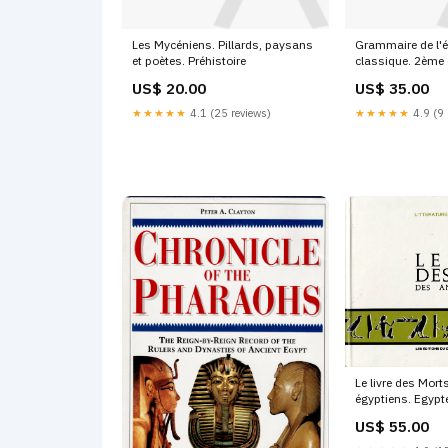
Les Mycéniens. Pillards, paysans
Grammaire de l'é
et poètes. Préhistoire
classique. 2ème é
corrigée avec la 
US$ 20.00
US$ 35.00
Serge Sauneron. 
★★★★★
4.1 (25 reviews)
★★★★★
4.9 (9 
Le livre des Mor
égyptiens. Egypt
US$ 55.00