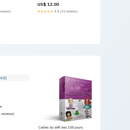
o 48x14 5x45 cm
Islam
US$ 12.00
ult Title
reviews)
★★★★★
4.8 (30 reviews)
ce
4 reviews)
Cartes du défi des 100 jours