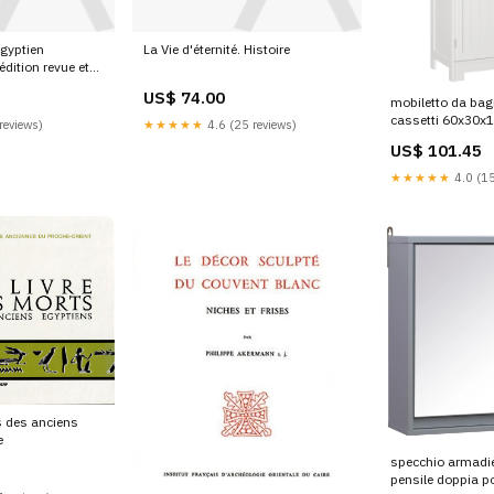
gyptien
La Vie d'éternité. Histoire
dition revue et
collaboration de
US$ 74.00
mobiletto da bag
BiEtud XII. Celte
cassetti 60x30x1
reviews)
★★★★★
4.6 (25 reviews)
bianco 194187 
US$ 101.45
★★★★★
4.0 (15
ts des anciens
e
specchio armadi
pensile doppia po