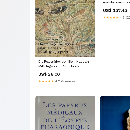
manila marrone 
Coupez-le:90x1
US$ 157.45
★★★★★
4.5 (22
Die Felsgräber von Beni Hassan in
Mittelägypten. Collections –
Expositions
US$ 28.00
★★★★★
4.7 (5 reviews)