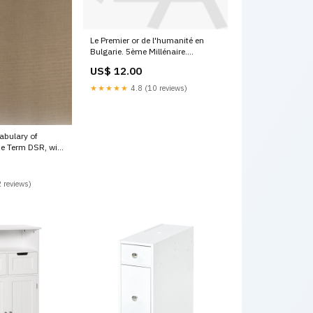
Le Premier or de l'humanité en
Bulgarie. 5ème Millénaire.
Epigraphie
US$ 12.00
★★★★★
4.8 (10 reviews)
abulary of
he Term DSR, with
 to Dynasties I-
 reviews)