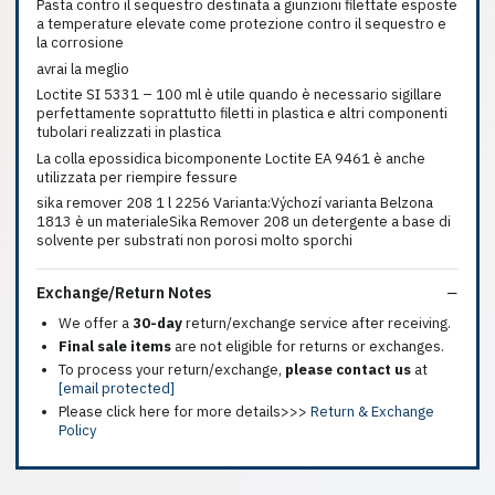
Pasta contro il sequestro destinata a giunzioni filettate esposte
a temperature elevate come protezione contro il sequestro e
la corrosione
avrai la meglio
Loctite SI 5331 – 100 ml è utile quando è necessario sigillare
perfettamente soprattutto filetti in plastica e altri componenti
tubolari realizzati in plastica
La colla epossidica bicomponente Loctite EA 9461 è anche
utilizzata per riempire fessure
sika remover 208 1 l 2256 Varianta:Výchozí varianta Belzona
1813 è un materialeSika Remover 208 un detergente a base di
solvente per substrati non porosi molto sporchi
Exchange/Return Notes
We offer a
30-day
return/exchange service after receiving.
Final sale items
are not eligible for returns or exchanges.
To process your return/exchange,
please contact us
at
[email protected]
Please click here for more details>>>
Return & Exchange
Policy