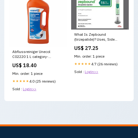
What Is Zepbound
(tirzepatide)? Uses, Side
Effects, Dosage
US$ 27.25
Abflussreiniger Unecol
Min. order: 1 piece
C02220 1 L category-
reference-t-25817
★★★★★
4.7 (26 reviews)
US$ 18.40
Sold :
Login>>
Min. order: 1 piece
★★★★★
4.0 (25 reviews)
Sold :
Login>>