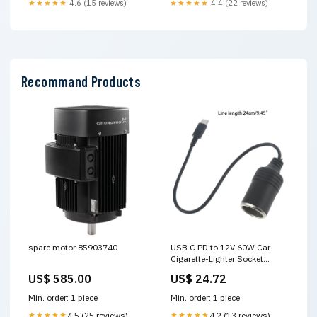
★★★★★
4.6 (15 reviews)
★★★★★
4.4 (22 reviews)
Recommand Products
spare motor 85903740
USB C PD to 12V 60W Car
Cigarette-Lighter Socket
Female Converter Adapter
US$ 585.00
US$ 24.72
Cord for Car Charger Car
Vacuum Cleaner
Min. order: 1 piece
Min. order: 1 piece
★★★★★
4.5 (25 reviews)
★★★★★
4.2 (13 reviews)