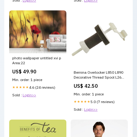
Sold :
Login>>
Sold :
Login>>
photo wallpaper untitled xvi p
Area:22
US$ 49.90
Bernina Overlocker L850 L890
Decorative Thread Spool L26
Min. order: 1 piece
accessoriesbtc_bobbins-
US$ 42.50
bobbin-cases
★★★★★
4.6 (24 reviews)
Min. order: 1 piece
Sold :
Login>>
★★★★★
5.0 (7 reviews)
Sold :
Login>>