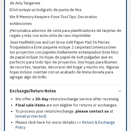
de Amy Tangerine
El kit incluye un bolígrafo de punta de fina
We R Memory Keepers-Fuse Tool Tips: Decorativo
exhibiciones
¡Personaliza adornos de cinta para planificadores de tarjetas de
regalo y más con esta cinta de raso imprimible
Jean Hadfield Live and Let Grow 6X8 Paper Pad 36 Pieces
Troqueladora Este paquete incluye 2 carpetasComienza bien
tus proyectos con papeles bellamente estampados! Este bloc
de papel incluye 36 hojas de papel de 6x8 pulgadas que es
perfecto para todo tipo de proyectos. Use hojas para lbumes
de recortes, tarjetas, decoracin del hogar y mucho ms. Algunas
hojas incluso cuentan con un acabado de lmina dorada para
agregar algo de brillo.
Exchange/Return Notes
We offer a
30-day
return/exchange service after receiving.
Final sale items
are not eligible for returns or exchanges.
To process your return/exchange,
please contact us
at
[email protected]
Please click here for more details>>>
Return & Exchange
Policy