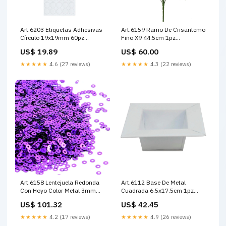
Art.6203 Etiquetas Adhesivas
Art.6159 Ramo De Crisantemo
Círculo 19x19mm 60pz
Fino X9 44.5cm 1pz
Medida 3x2cm
Color:Fiusha
US$ 19.89
US$ 60.00
★★★★★
4.6 (27 reviews)
★★★★★
4.3 (22 reviews)
Art.6158 Lentejuela Redonda
Art.6112 Base De Metal
Con Hoyo Color Metal 3mm
Cuadrada 6.5x17.5cm 1pz
500g Color:Verde Limon
Medida 22x10mm
US$ 101.32
US$ 42.45
★★★★★
4.2 (17 reviews)
★★★★★
4.9 (26 reviews)