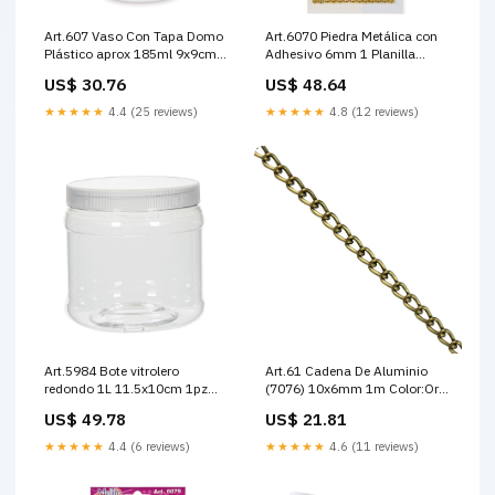
Art.607 Vaso Con Tapa Domo
Art.6070 Piedra Metálica con
Plástico aprox 185ml 9x9cm
Adhesivo 6mm 1 Planilla
10pz Medida 5x8.6cm
(aprox 247) Medida 7.5x10cm
US$ 30.76
US$ 48.64
★★★★★
4.4 (25 reviews)
★★★★★
4.8 (12 reviews)
Art.5984 Bote vitrolero
Art.61 Cadena De Aluminio
redondo 1L 11.5x10cm 1pz
(7076) 10x6mm 1m Color:Oro
Color:Transparente
Antiguo
US$ 49.78
US$ 21.81
★★★★★
4.4 (6 reviews)
★★★★★
4.6 (11 reviews)