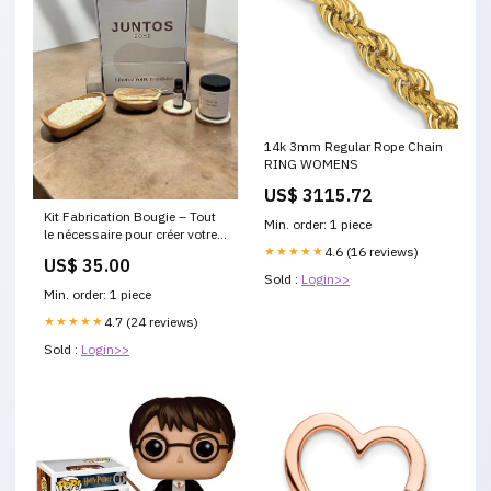
14k 3mm Regular Rope Chain
RING WOMENS
US$ 3115.72
Kit Fabrication Bougie – Tout
Min. order: 1 piece
le nécessaire pour créer votre
★★★★★
4.6 (16 reviews)
bougie maison Parfum pour
US$ 35.00
votre bougie:Figuier
Sold :
Login>>
Min. order: 1 piece
★★★★★
4.7 (24 reviews)
Sold :
Login>>