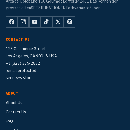
Arcade Goldband 150 Gourmet Löffel 142461 Das Können der
grossen altenSPEZIFIKATIONEN FarbvarianteSilber
CONTACT US
123 Commerce Street
Los Angeles, CA 90015, USA
+1 (323) 325-2832
[email protected]
seonews.store
ABOUT
About Us
Contact Us
FAQ