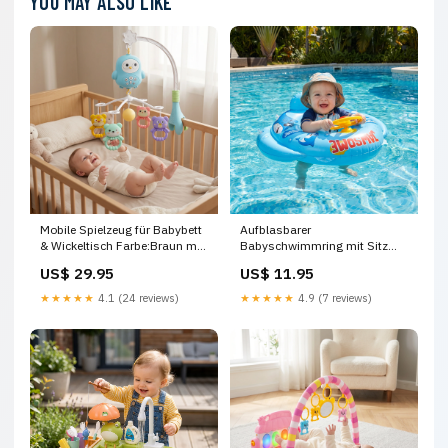
YOU MAY ALSO LIKE
Mobile Spielzeug für Babybett
Aufblasbarer
& Wickeltisch Farbe:Braun mit
Babyschwimmring mit Sitz
Fernbedienung
und Spiel Lenkrad im Hai
US$ 29.95
US$ 11.95
Design Mein-Kleines
★★★★★
4.1 (24 reviews)
★★★★★
4.9 (7 reviews)