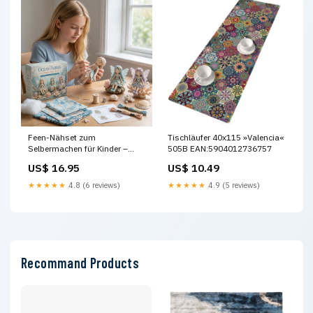
Feen-Nähset zum
Tischläufer 40x115 »Valencia«
Selbermachen für Kinder –
505B EAN:5904012736757
Gestalte zauberhafte
US$ 16.95
US$ 10.49
Feenpuppen mit Stoff,
Zubehör und Anleitung New
★★★★★
4.8 (6 reviews)
★★★★★
4.9 (5 reviews)
Products Launch - 25.03
Recommand Products