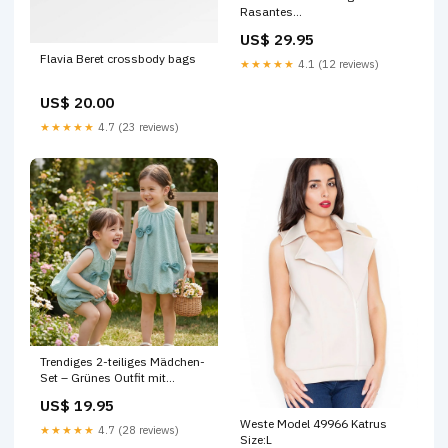
Rasantes
Farbzuordnungsspiel für
US$ 29.95
Partys und die ganze Familie
Flavia Beret crossbody bags
plush toys
★★★★★
4.1 (12 reviews)
US$ 20.00
★★★★★
4.7 (23 reviews)
Trendiges 2-teiliges Mädchen-
Set – Grünes Outfit mit
Schleifen-Details new product
US$ 19.95
march 2026
Weste Model 49966 Katrus
★★★★★
4.7 (28 reviews)
Size:L