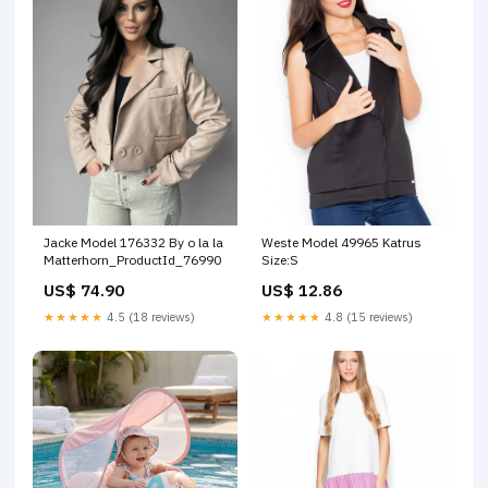
Jacke Model 176332 By o la la
Weste Model 49965 Katrus
Matterhorn_ProductId_76990
Size:S
US$ 74.90
US$ 12.86
★★★★★
4.5 (18 reviews)
★★★★★
4.8 (15 reviews)