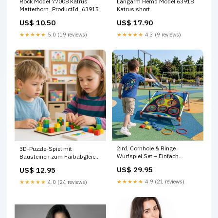
Rock Model 77008 Katrus
Langarm Hemd Model 63918
Matterhorn_ProductId_63915
Katrus short
US$ 10.50
US$ 17.90
★★★★★
5.0 (19 reviews)
★★★★★
4.3 (9 reviews)
2in1 Cornhole & Ringe
3D-Puzzle-Spiel mit
Wurfspiel Set – Einfach
Bausteinen zum Farbabgleich
Aufzubauen, Perfekt für Garten
plush toys
US$ 29.95
US$ 12.95
& Reisen new product march
2025
★★★★★
4.9 (21 reviews)
★★★★★
4.0 (24 reviews)