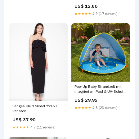
US$ 12.86
★★★★★
4.9 (17 reviews)
Pop-Up Baby Strandzelt mit
integriertem Pool & UV-Schutz
– Tragbarer Sonnenschutz für
US$ 29.95
Kinder new product july 2026
Langes Kleid Model 77163
★★★★★
4.5 (23 reviews)
Venaton
Matterhorn_ProductId_50127
US$ 37.90
★★★★★
4.7 (11 reviews)