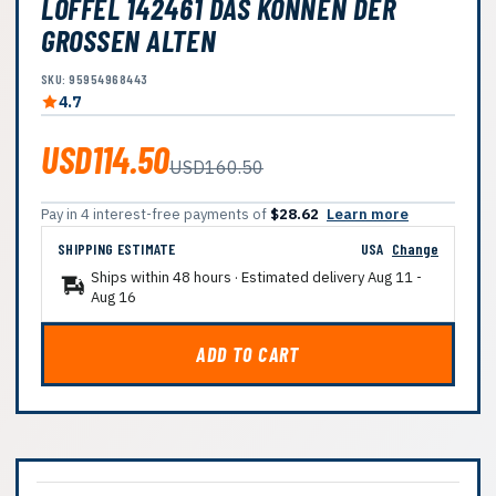
LÖFFEL 142461 DAS KÖNNEN DER
GROSSEN ALTEN
SKU: 95954968443
4.7
USD114.50
USD160.50
Pay in 4 interest-free payments of
$28.62
Learn more
SHIPPING ESTIMATE
USA
Change
Ships within 48 hours · Estimated delivery
Aug 11
-
Aug 16
ADD TO CART