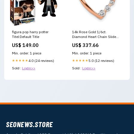
figura pop harry potter
14k Rose Gold 1/6ct.
Titel:Default Title
Diamond Heart Chain Slide
FIGARO CHAINS
US$ 149.00
US$ 337.66
Min. order: 1 piece
Min. order: 1 piece
★★★★★
4.0 (24 reviews)
★★★★★
5.0 (12 reviews)
Sold :
Login>>
Sold :
Login>>
SEONEWS.STORE