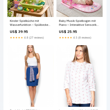
Kinder-Spielküche mit
Baby Musik-Spielbogen mit
Wasserfunktion – Spülbecken
Piano – Interaktive Sensorik
Spielset mit elektrischer
Krabbeldecke für 0-24 Monate
US$ 39.95
US$ 25.95
Wasserzirkulation &
Design:Meerestiere
Angelspiel Bath toys
★★★★★
4.8 (27 reviews)
★★★★★
4.5 (8 reviews)