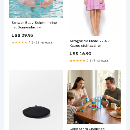
Schwan Baby-Schwimmring
mit Sonnendach –
Aufblasbarer Sitzring für
US$ 29.95
sicheren Badespaß Größe:12-
Alltagskleid Model 77027
24 Monate
★★★★★
4.1 (29 reviews)
Katrus stofftaschen
US$ 16.90
★★★★★
4.1 (5 reviews)
Color Stack Challenge –