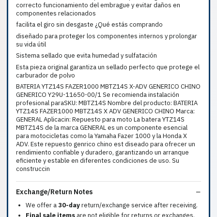
correcto funcionamiento del embrague y evitar daños en
componentes relacionados
facilita el giro sin desgaste ¿Qué estás comprando
diseñado para proteger los componentes internos y prolongar
su vida útil
Sistema sellado que evita humedad y sulfatación
Esta pieza original garantiza un sellado perfecto que protege el
carburador de polvo
BATERIA YTZ14S FAZER1000 MBTZ14S X-ADV GENERICO CHINO
GENERICO Y29U-11650-00/1 Se recomienda instalación
profesional paraSKU: MBTZ14S Nombre del producto: BATERIA
YTZ14S FAZER1000 MBTZ14S X ADV GENERICO CHINO Marca:
GENERAL Aplicacin: Repuesto para moto La batera YTZ14S
MBTZ14S de la marca GENERAL es un componente esencial
para motocicletas como la Yamaha Fazer 1000 y la Honda X
ADV. Este repuesto genrico chino est diseado para ofrecer un
rendimiento confiable y duradero, garantizando un arranque
eficiente y estable en diferentes condiciones de uso. Su
construccin
Exchange/Return Notes
We offer a
30-day
return/exchange service after receiving.
Final sale items
are not eligible for returns or exchanges.