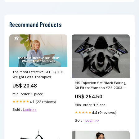
Recommand Products
The Most Effective GLP-1/GIP
Weight Loss Therapies
MS Injection Set Black Fairing
US$ 20.48
Kit Fit for Yamaha YZF 2003-
2005 R6 & 06-09 R6S g039
Min. order: 1 piece
US$ 254.50
ZX-10R
★★★★★
4.1 (22 reviews)
Min. order: 1 piece
Sold :
Login>>
★★★★★
4.4 (9 reviews)
Sold :
Login>>