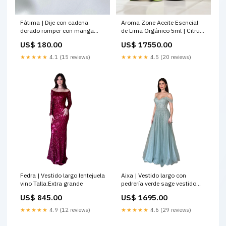
Fátima | Dije con cadena
Aroma Zone Aceite Esencial
dorado romper con manga
de Lima Orgánico 5ml | Citrus
larga
aurantifolia | HEBBD Ecocert
US$ 180.00
US$ 17550.00
menta piperita organica
★★★★★
4.1 (15 reviews)
★★★★★
4.5 (20 reviews)
Fedra | Vestido largo lentejuela
Aixa | Vestido largo con
vino Talla:Extra grande
pedrería verde sage vestido
corto camisero azul
US$ 845.00
US$ 1695.00
★★★★★
4.9 (12 reviews)
★★★★★
4.6 (29 reviews)