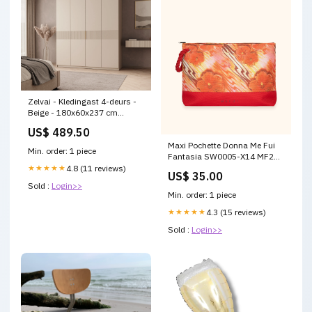
Zelvai - Kledingast 4-deurs -
Beige - 180x60x237 cm
Kaptafel
US$ 489.50
Maxi Pochette Donna Me Fui
Min. order: 1 piece
Fantasia SW0005-X14 MF26-
LEISURE
★★★★★
4.8 (11 reviews)
US$ 35.00
Sold :
Login>>
Min. order: 1 piece
★★★★★
4.3 (15 reviews)
Sold :
Login>>