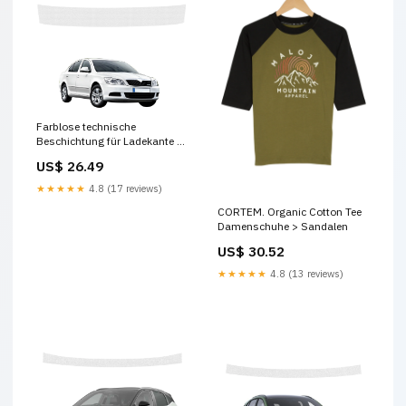
Farblose technische
Beschichtung für Ladekante -
Skoda Octavia 2 Sedan
US$ 26.49
Facelifting (2008-2013)
Hyundai i20
★★★★★
4.8 (17 reviews)
CORTEM. Organic Cotton Tee
Damenschuhe > Sandalen
US$ 30.52
★★★★★
4.8 (13 reviews)