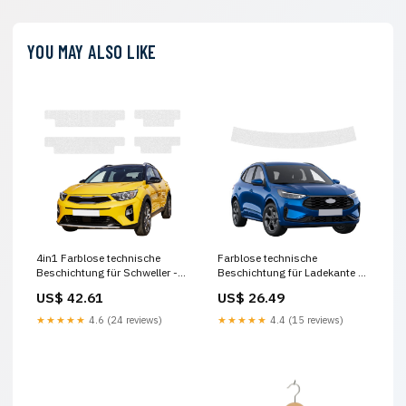
YOU MAY ALSO LIKE
4in1 Farblose technische
Farblose technische
Beschichtung für Schweller -
Beschichtung für Ladekante -
Kia Stonic (2020-2026)
Ford Kuga Active X Facelift
US$ 42.61
US$ 26.49
Porsche
(2024-2026) Toyota Auris
★★★★★
4.6 (24 reviews)
★★★★★
4.4 (15 reviews)