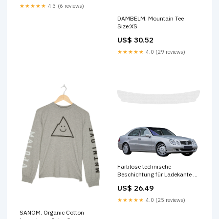
★★★★★
4.3 (6 reviews)
DAMBELM. Mountain Tee
Size:XS
US$ 30.52
★★★★★
4.0 (29 reviews)
Farblose technische
Beschichtung für Ladekante -
Mercedes Benz E Klasse W211
US$ 26.49
Sedan (2002-2009) Jaecoo J7
★★★★★
4.0 (25 reviews)
SANOM. Organic Cotton