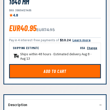
1040 MM
SKU: 30654121405
4.8
EUR40.95
EUR74.95
Pay in 4 interest-free payments of
$10.24
Learn more
SHIPPING ESTIMATE
USA
Change
Ships within 48 hours · Estimated delivery
Aug 8
-
Aug 13
ADD TO CART
Description