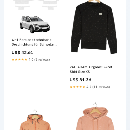
4in1 Farblose technische
Beschichtung für Schweller
bez wycięć - Dacia Jogger
US$ 42.61
(2022-2026) Lancia
★★★★★
4.0 (6 reviews)
VALLADAM. Organic Sweat
Shirt Size:XS
US$ 31.36
★★★★★
4.7 (11 reviews)