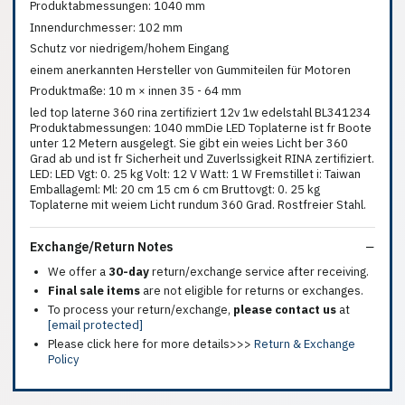
Produktabmessungen: 1040 mm
Innendurchmesser: 102 mm
Schutz vor niedrigem/hohem Eingang
einem anerkannten Hersteller von Gummiteilen für Motoren
Produktmaße: 10 m × innen 35 - 64 mm
led top laterne 360 rina zertifiziert 12v 1w edelstahl BL341234
Produktabmessungen: 1040 mmDie LED Toplaterne ist fr Boote
unter 12 Metern ausgelegt. Sie gibt ein weies Licht ber 360
Grad ab und ist fr Sicherheit und Zuverlssigkeit RINA zertifiziert.
LED: LED Vgt: 0. 25 kg Volt: 12 V Watt: 1 W Fremstillet i: Taiwan
Emballageml: Ml: 20 cm 15 cm 6 cm Bruttovgt: 0. 25 kg
Toplaterne mit weiem Licht rundum 360 Grad. Rostfreier Stahl.
Exchange/Return Notes
We offer a
30-day
return/exchange service after receiving.
Final sale items
are not eligible for returns or exchanges.
To process your return/exchange,
please contact us
at
[email protected]
Please click here for more details>>>
Return & Exchange
Policy