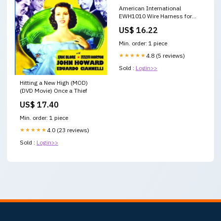
American International
EWH1010 Wire Harness for
2000-16 European Vehicles 16
US$ 16.22
GA
Min. order: 1 piece
★★★★★
4.8 (5 reviews)
Sold :
Login>>
Hitting a New High (MOD)
(DVD Movie) Once a Thief
US$ 17.40
Min. order: 1 piece
★★★★★
4.0 (23 reviews)
Sold :
Login>>