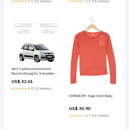
★★★★★
4.3 (15 reviews)
★★★★★
5.0 (18 reviews)
4in1 Farblose technische
Beschichtung für Schweller -
Fiat Panda 3 Hatchback 5D
US$ 42.61
(2011-2016) MG 3
★★★★★
4.8 (14 reviews)
DIMAROM. Yoga Shirt Baby
US$ 35.90
★★★★★
4.9 (18 reviews)