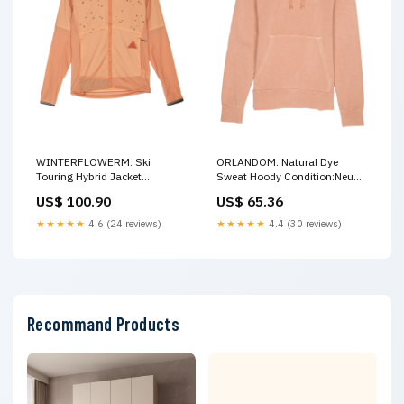
WINTERFLOWERM. Ski
ORLANDOM. Natural Dye
Touring Hybrid Jacket
Sweat Hoody Condition:Neu
Herrenschuhe > Sport > Tennis
ohne Etikett
US$ 100.90
US$ 65.36
| Neu mit Fehlern
★★★★★
4.6 (24 reviews)
★★★★★
4.4 (30 reviews)
Recommand Products