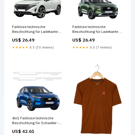
Farblose technische
Farblose technische
Beschichtung für Ladekante -
Beschichtung für Ladekante -
Nissan Qashqai 3 Facelift
Ford Kuga Active Facelift
US$ 26.49
US$ 26.49
(2024-2026) Bestune
(2024-2026) Audi A3 8L
Hatchback 5D
★★★★★
4.5 (30 reviews)
★★★★★
4.4 (7 reviews)
4in1 Farblose technische
Beschichtung für Schweller -
Ford Kuga ST-Line X Facelift
US$ 42.61
(2024-2026) Segway AT6L