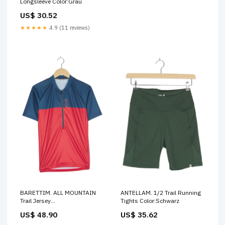
Longsleeve Color:Grau
US$ 30.52
★★★★★
4.9 (11 reviews)
BARETTIM. ALL MOUNTAIN
ANTELLAM. 1/2 Trail Running
Trail Jersey
Tights Color:Schwarz
attribute.material.66%
US$ 48.90
US$ 35.62
Polyamid