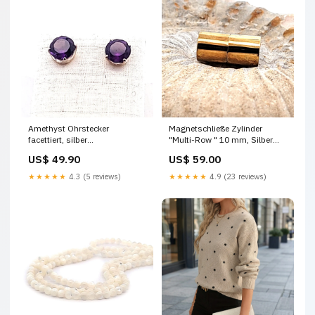
Amethyst Ohrstecker
Magnetschließe Zylinder
facettiert, silber
"Multi-Row " 10 mm, Silber
Magnetschließen
vergoldet Rochenleder
US$ 49.90
US$ 59.00
Ohrringe
★★★★★
4.3 (5 reviews)
★★★★★
4.9 (23 reviews)