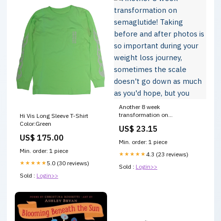
Another 8 week
transformation on
Hi Vis Long Sleeve T-Shirt
semaglutide! Taking before
Color:Green
US$ 23.15
and after photos is so
US$ 175.00
important during your weight
Min. order: 1 piece
loss journey, sometimes the
Min. order: 1 piece
scale doesn't go down as
★★★★★
4.3 (23 reviews)
much as you'd hope, but you
★★★★★
5.0 (30 reviews)
Sold :
Login>>
Sold :
Login>>