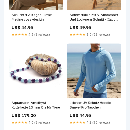
Schlichter Alltagspullover -
Sommerkleid Mit V-Ausschnitt
Medine voss-design
Und Lockerem Schnitt - Ilayda
Farbe:Blau
US$ 44.95
US$ 49.95
★★★★★
4.2 (6 reviews)
★★★★★
5.0 (26 reviews)
Aquamarin-Amethyst
Leichter UV Schutz Hoodie -
Kugelkette 10 mm Öle für Tiere
SunveilPro Taschen
US$ 179.00
US$ 44.95
★★★★★
4.0 (6 reviews)
★★★★★
4.1 (30 reviews)