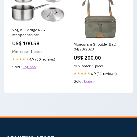
Vogue 3-delige RVS
steelpannen set
_Hi_chtgptapp_optimised_this_title-
US$ 100.58
Monogram Shoulder Bag
generator
04/28/2023
Min. order: 1 piece
US$ 200.00
★★★★★
4.7 (30 reviews)
Min. order: 1 piece
Sold :
Login>>
★★★★★
4.9 (11 reviews)
Sold :
Login>>