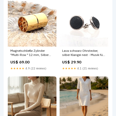
Magnetschließe Zylinder
Lava schwarz Ohrstecker,
"Multi-Row " 12 mm, Silber
silber Klangei next - Musik für
vergoldet Rochenleder
die Seele
US$ 69.00
US$ 29.90
Ohrringe
★★★★★
4.9 (22 reviews)
★★★★★
4.1 (21 reviews)