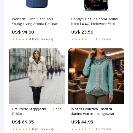
Wanderful Nebuliser Blau -
Handyhülle für Xiaomi Redmi
Young Living Aroma Diffuser
Note 14 4G, Mobiwear Elite
Rochenleder
Pro, Nachtkolibri 3 F30 F31
US$ 94.00
US$ 23.50
F34 Android Radio 10
★★★★★
4.8 (28 reviews)
★★★★★
5.0 (17 reviews)
Gefütterte Steppjacke - Juliane
Weites Pailletten-Oberteil -
Größe:L
Janine Herren-Loungewear
US$ 89.95
US$ 44.95
★★★★★
5.0 (16 reviews)
★★★★★
4.9 (12 reviews)