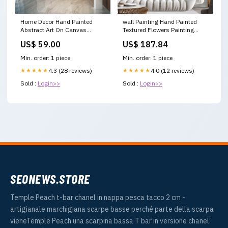
Home Decor Hand Painted
wall Painting Hand Painted
Abstract Art On Canvas
Textured Flowers Painting
Adornment wall Paintingings
Hand Painted Canvas Arts
US$ 59.00
US$ 187.84
Color:3
CANVAS PRINT FAMOUS ART
Min. order: 1 piece
Min. order: 1 piece
★★★★★
4.3 (28 reviews)
★★★★★
4.0 (12 reviews)
Sold :
Login>>
Sold :
Login>>
SEONEWS.STORE
Temple Peach t-bar chanel in nappa pesca tacco 2 cm -
artigianale marchigiana scarpe basse perché parte della scarpa
vieneTemple Peach una scarpina bassa T bar in versione chanel: