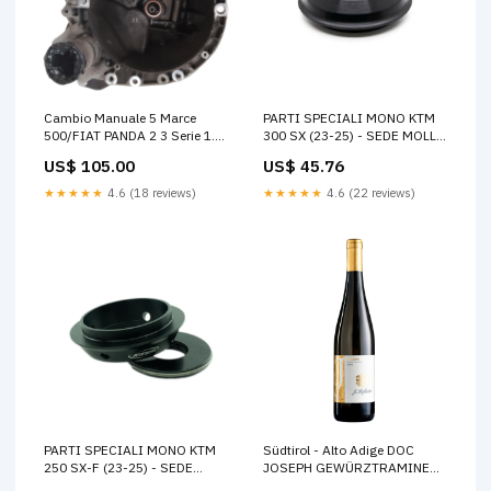
Cambio Manuale 5 Marce
PARTI SPECIALI MONO KTM
500/FIAT PANDA 2 3 Serie 1.2
300 SX (23-25) - SEDE MOLLA
Benzina 44-51 Kw
PLASTICA beta-xtrainer-250-
US$ 105.00
US$ 45.76
63217165826
2023-esi2188828
★★★★★
4.6 (18 reviews)
★★★★★
4.6 (22 reviews)
PARTI SPECIALI MONO KTM
Südtirol - Alto Adige DOC
250 SX-F (23-25) - SEDE
JOSEPH GEWÜRZTRAMINER
MOLLA ALLUMINIO ktm-sx-f-
2023 - Hofstätter DRY