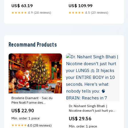
SEDE MOLLA ALLUMINIO
Serie 3567086G00000
US$ 63.19
US$ 109.99
ktm-sx-f-450-2002-
esi4560909
★★★★★
4.9 (24 reviews)
★★★★★
4.5 (23 reviews)
Recommand Products
Broderie Diamant - Sac du
Père Noël Forme des
Dr. Nishant Singh Bhati |
Diamants:Carré
US$ 22.90
Nicotine doesn't just hurt your
LUNGS 🫁 It hijacks your
US$ 29.56
Min. order: 1 piece
ENTIRE BODY in 10 seconds.
Here's what nobody tells you:
★★★★★
4.0 (28 reviews)
Min. order: 1 piece