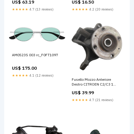
US$ 63.19
US$ 16.50
505-2002-esi3550690
★★★★★
4.7 (13 reviews)
★★★★★
4.2 (20 reviews)
AM0523S 003 rc_F0FT1097
US$ 175.00
★★★★★
4.1 (12 reviews)
Fusello Mozzo Anteriore
Destro CITROEN C2/C3 1
Serie Benzina Diesel ER13041
US$ 39.99
★★★★★
4.7 (21 reviews)