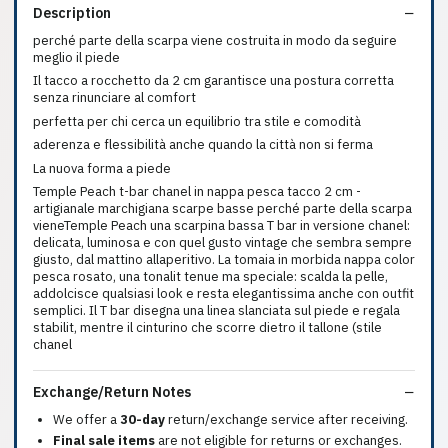
Description
perché parte della scarpa viene costruita in modo da seguire
meglio il piede
Il tacco a rocchetto da 2 cm garantisce una postura corretta
senza rinunciare al comfort
perfetta per chi cerca un equilibrio tra stile e comodità
aderenza e flessibilità anche quando la città non si ferma
La nuova forma a piede
Temple Peach t-bar chanel in nappa pesca tacco 2 cm -
artigianale marchigiana scarpe basse perché parte della scarpa
vieneTemple Peach una scarpina bassa T bar in versione chanel:
delicata, luminosa e con quel gusto vintage che sembra sempre
giusto, dal mattino allaperitivo. La tomaia in morbida nappa color
pesca rosato, una tonalit tenue ma speciale: scalda la pelle,
addolcisce qualsiasi look e resta elegantissima anche con outfit
semplici. Il T bar disegna una linea slanciata sul piede e regala
stabilit, mentre il cinturino che scorre dietro il tallone (stile
chanel
Exchange/Return Notes
We offer a
30-day
return/exchange service after receiving.
Final sale items
are not eligible for returns or exchanges.