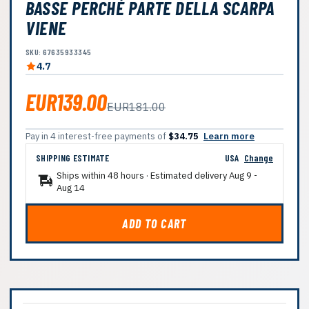
BASSE PERCHÉ PARTE DELLA SCARPA
VIENE
SKU: 67635933345
4.7
EUR139.00
EUR181.00
Pay in 4 interest-free payments of
$34.75
Learn more
SHIPPING ESTIMATE
USA
Change
Ships within 48 hours · Estimated delivery
Aug 9
-
Aug 14
ADD TO CART