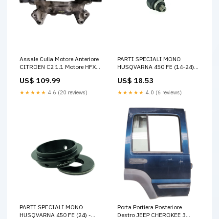
Assale Culla Motore Anteriore
PARTI SPECIALI MONO
CITROEN C2 1.1 Motore HFX
HUSQVARNA 450 FE (14-24) -
ER17399
VITE VALVOLA GAS beta-rr-
US$ 109.99
US$ 18.53
350-2024-esi1202311
★★★★★
4.6 (20 reviews)
★★★★★
4.0 (6 reviews)
PARTI SPECIALI MONO
Porta Portiera Posteriore
HUSQVARNA 450 FE (24) -
Destro JEEP CHEROKEE 3