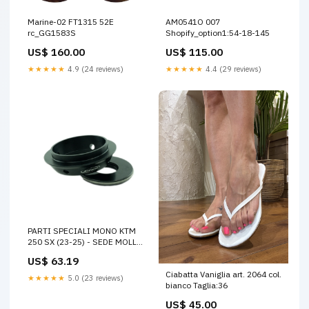
Marine-02 FT1315 52E
AM0541O 007
rc_GG1583S
Shopify_option1:54-18-145
US$ 160.00
US$ 115.00
★★★★★
4.9 (24 reviews)
★★★★★
4.4 (29 reviews)
PARTI SPECIALI MONO KTM
250 SX (23-25) - SEDE MOLLA
ALLUMINIO ktm-sx-f-250-
US$ 63.19
2001-esi4776364
Ciabatta Vaniglia art. 2064 col.
★★★★★
5.0 (23 reviews)
bianco Taglia:36
US$ 45.00