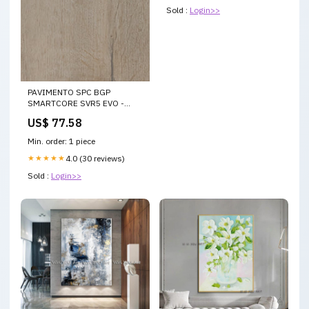
Sold :
Login>>
PAVIMENTO SPC BGP
SMARTCORE SVR5 EVO -
SVR561 - AD INCASTRO
US$ 77.58
EFFETTO LEGNO
Min. order: 1 piece
★★★★★
4.0 (30 reviews)
Sold :
Login>>