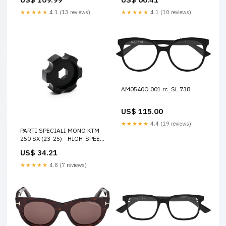
esi1520999
★★★★★
4.1 (13 reviews)
★★★★★
4.1 (10 reviews)
AM0540O 001 rc_SL 738
US$ 115.00
★★★★★
4.4 (19 reviews)
PARTI SPECIALI MONO KTM
250 SX (23-25) - HIGH-SPEED
ADJUSTER husqvarna-tc-250-
US$ 34.21
2007-esi6380498
★★★★★
4.8 (7 reviews)