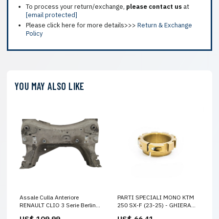
To process your return/exchange,
please contact us
at
[email protected]
Please click here for more details>>>
Return & Exchange
Policy
YOU MAY ALSO LIKE
Assale Culla Anteriore
PARTI SPECIALI MONO KTM
RENAULT CLIO 3 Serie Berlina
250 SX-F (23-25) - GHIERA
Sw Diesel Benzina 1142NP
MOLLA beta-rr-498-2005-
US$ 109.99
US$ 66.41