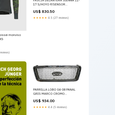
FASCIA DELANTERA SIENNA 11-
17 S/HOYO P/SENSOR
CHRYSLER+STRATUS+FASCIAS
US$ 830.50
TRASERAS
★★★★★
4.5 (27 reviews)
 pissei monviso
:XS
reviews)
PARRILLA LOBO 04-08 PANAL
GRIS MARCO CROMO
CHEVROLET+CAMARO+FASCIAS
US$ 934.00
DELANTERAS
★★★★★
4.4 (5 reviews)