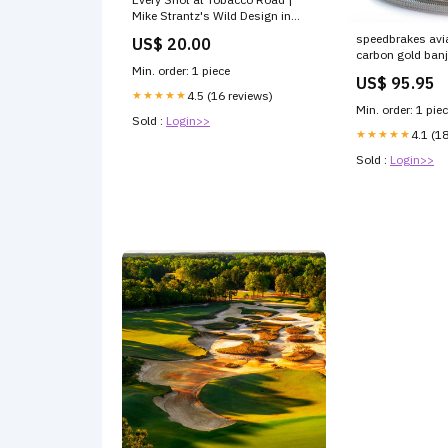
Mike Strantz's Wild Design in
North Carolina
speedbrakes avia
US$ 20.00
carbon gold ban
cre-250-250-20
Min. order: 1 piece
US$ 95.95
★★★★★
4.5 (16 reviews)
Min. order: 1 pie
Sold :
Login>>
★★★★★
4.1 (1
Sold :
Login>>