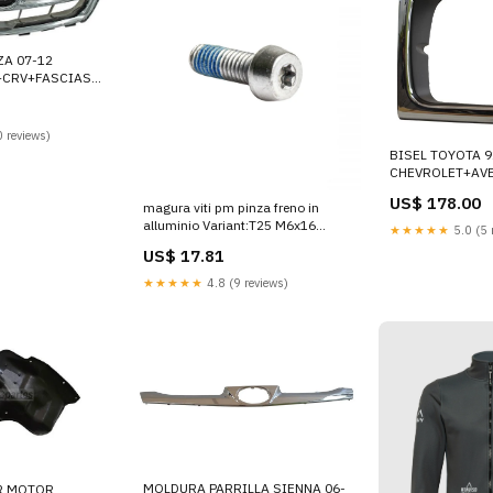
ZA 07-12
CRV+FASCIAS
 reviews)
BISEL TOYOTA 9
CHEVROLET+AV
TRASERAS
US$ 178.00
magura viti pm pinza freno in
alluminio Variant:T25 M6x16
★★★★★
5.0 (5 
including washers, 10 pcs
US$ 17.81
★★★★★
4.8 (9 reviews)
MOLDURA PARRILLA SIENNA 06-
R MOTOR