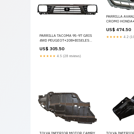
PARRILLA AVAN
CROMO HONDA+
TRASERAS
US$ 474.50
PARRILLA TACOMA 95-97 GRIS
★★★★★
4.2 (10
4WD PEUGEOT+208+BISELES
PARA FARO DE NIEBLA
US$ 305.50
★★★★★
4.5 (28 reviews)
TOLVA INFERIO
TOLVA INFERIOR MOTOR CAMRY