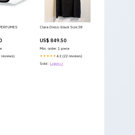
 PERFUMES
Clara Dress-black Size:38
0
US$ 849.50
ce
Min. order: 1 piece
1 reviews)
★★★★★
4.2 (22 reviews)
Sold :
Login>>