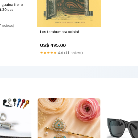
r guaina freno
t:30 pcs
 reviews)
Los tarahumara xclainf
US$ 495.00
★★★★★
4.6 (11 reviews)