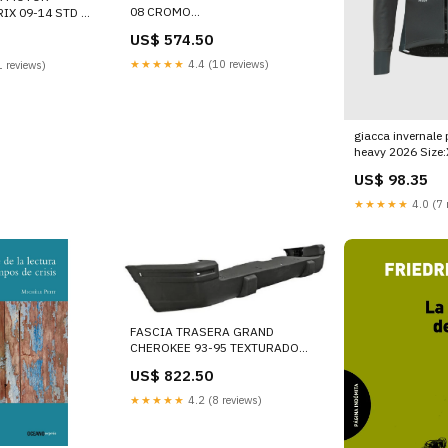
08 CROMO
IX 09-14 STD L
TOYOTA+YARIS+TOLVAS
UZE+TOLVAS
US$ 574.50
INFERIORES DE MOTOR
E MOTOR
★★★★★
4.4 (10 reviews)
 reviews)
giacca invernale
heavy 2026 Size
US$ 98.35
★★★★★
4.0 (7 
FASCIA TRASERA GRAND
CHEROKEE 93-95 TEXTURADO
NISSAN+ALMERA+FASCIAS
US$ 822.50
DELANTERAS
★★★★★
4.2 (8 reviews)