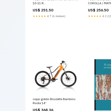
COROLLA / MATR
10-11 R
CHEVROLET+CR
VOLKSWAGEN+CLASICO+FASCIAS
US$ 256.50
US$ 251.50
INFERIORES D
DELANTERAS
★★★★★
4.2 (11
★★★★★
4.7 (6 reviews)
coppi goblin Biciclette Bambino
Ruota 14”
US$ 368.36