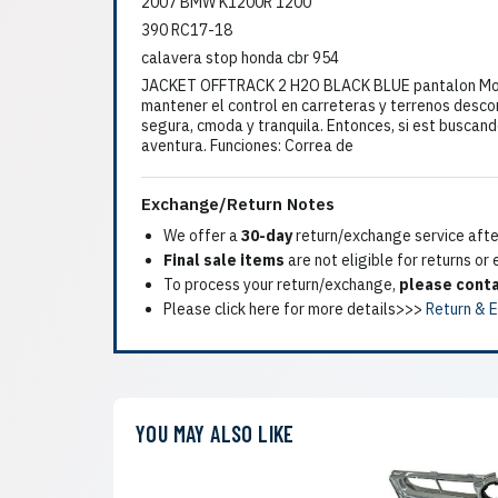
2007 BMW K1200R 1200
390 RC17-18
calavera stop honda cbr 954
JACKET OFFTRACK 2 H2O BLACK BLUE pantalon Montaje
mantener el control en carreteras y terrenos desco
segura, cmoda y tranquila. Entonces, si est buscand
aventura. Funciones: Correa de
Exchange/Return Notes
We offer a
30-day
return/exchange service after
Final sale items
are not eligible for returns or
To process your return/exchange,
please conta
Please click here for more details>>>
Return & 
YOU MAY ALSO LIKE