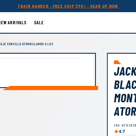
TRAIN HARDER · FREE SHIP $75+ · GEAR UP NOW
NEW ARRIVALS
SALE
AJE SENCILLO ATORNILLANDO A LOS
JACK
BLAC
MONT
ATOR
SKU: 6715282
4.7