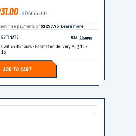
31.00
USD5066.00
terest-free payments of
$1257.75
Learn more
G ESTIMATE
USA
Change
ps within 48 hours · Estimated delivery
Aug 11
-
 16
ADD TO CART