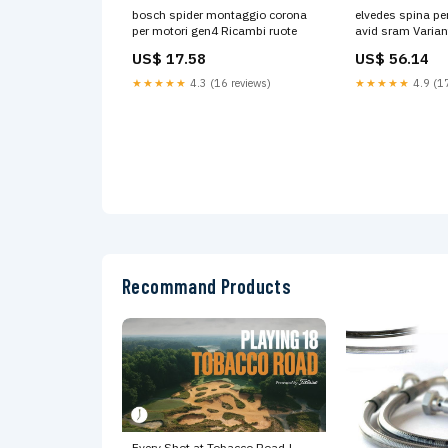
bosch spider montaggio corona
elvedes spina pe
per motori gen4 Ricambi ruote
avid sram Varian
US$ 17.58
US$ 56.14
★★★★★
4.3 (16 reviews)
★★★★★
4.9 (17
Recommand Products
Every Shot at Tobacco Road |