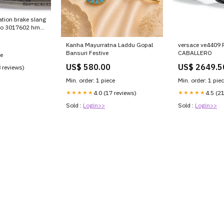
tion brake slang
jo 3017602 hm-
06-esi4605553
Kanha Mayurratna Laddu Gopal
versace ve4409
Bansuri Festive
CABALLERO
ce
US$ 580.00
US$ 2649.5
8 reviews)
Min. order: 1 piece
Min. order: 1 pie
★★★★★
4.0 (17 reviews)
★★★★★
4.5 (2
Sold :
Login>>
Sold :
Login>>