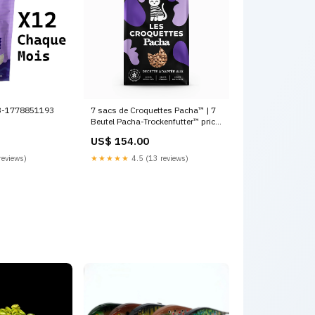
7 sacs de Croquettes Pacha™ | 7
-3-1778851193
Beutel Pacha-Trockenfutter™ price
test
US$ 154.00
★★★★★
4.5 (13 reviews)
reviews)