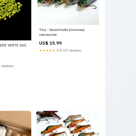
Tiny - leurre truite (minnow)
carnassier
US$ 15.99
DEE VERTE 1KG
★★★★★
4.8 (19 reviews)
 reviews)