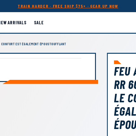
TRAIN HARDER · FREE SHIP $75+ · GEAR UP NOW
NEW ARRIVALS
SALE
E CONFORT EST ÉGALEMENT ÉPOUSTOUFFLANT
FEU 
RR 6
LE C
ÉGA
ÉPO