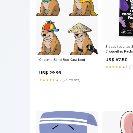
3 sacs tous les 
Croquettes Pacha
Pacha-Trockenfut
US$ 67.50
Cheems Blind Box Kara Kent
Monate ad
★★★★★
4.3 (7 
US$ 29.99
★★★★★
4.2 (26 reviews)