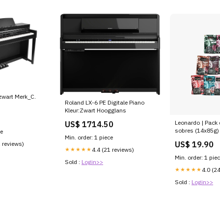
zwart Merk_C.
Roland LX-6 PE Digitale Piano
Kleur:Zwart Hoogglans
Leonardo | Pack 
US$ 1714.50
sobres (14x85g
ce
Min. order: 1 piece
US$ 19.90
1 reviews)
★★★★★
4.4 (21 reviews)
Min. order: 1 pie
Sold :
Login>>
★★★★★
4.0 (2
Sold :
Login>>