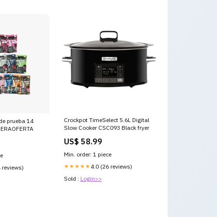
Crockpot TimeSelect 5.6L Digital
de prueba 14
Slow Cooker CSC093 Black fryer
) ERAOFERTA
US$ 58.99
Min. order: 1 piece
ce
★★★★★
4.0 (26 reviews)
4 reviews)
Sold :
Login>>