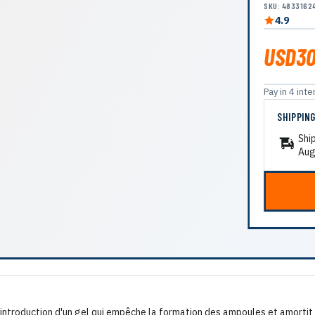
SKU: 4833162
4.9
USD30
Pay in 4 in
SHIPPIN
Shi
Aug
introduction d'un gel qui empêche la formation des ampoules et amortit 