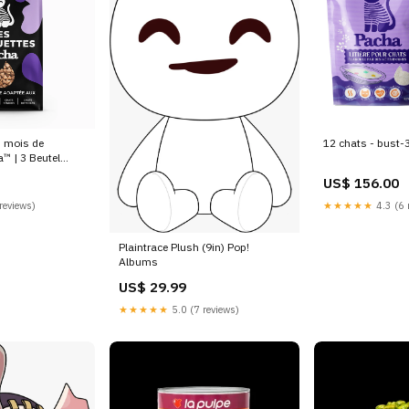
3 mois de
12 chats - bust
™ | 3 Beutel
ter™ alle 3
US$ 156.00
reviews)
★★★★★
4.3 (6 
Plaintrace Plush (9in) Pop!
Albums
US$ 29.99
★★★★★
5.0 (7 reviews)