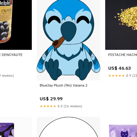
RE DENOYAUTE
PISTACHE HACH
US$ 46.63
 reviews)
★★★★★
4.9 (21
BlueJay Plush (9in) Vaiana 2
US$ 29.99
★★★★★
4.0 (16 reviews)