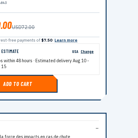
4843
.00
USD72.00
terest-free payments of
$7.50
Learn more
G ESTIMATE
USA
Change
ps within 48 hours · Estimated delivery
Aug 10
-
 15
ADD TO CART
la force des impacts en cas de chute