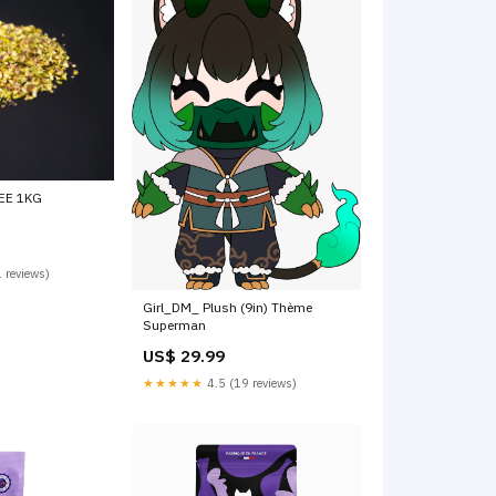
EE 1KG
 reviews)
Girl_DM_ Plush (9in) Thème
Superman
US$ 29.99
★★★★★
4.5 (19 reviews)